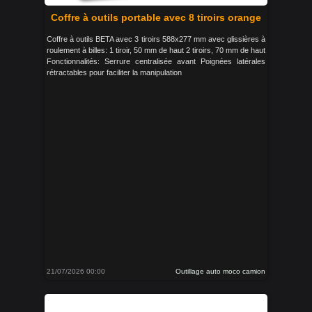
Coffre à outils portable avec 8 tiroirs orange
Coffre à outils BETA avec 3 tiroirs 588x277 mm avec glissières à
roulement à billes: 1 tiroir, 50 mm de haut 2 tiroirs, 70 mm de haut
Fonctionnalités: Serrure centralisée avant Poignées latérales
rétractables pour faciliter la manipulation
21/07/2026 00:00
Outillage auto moco camion