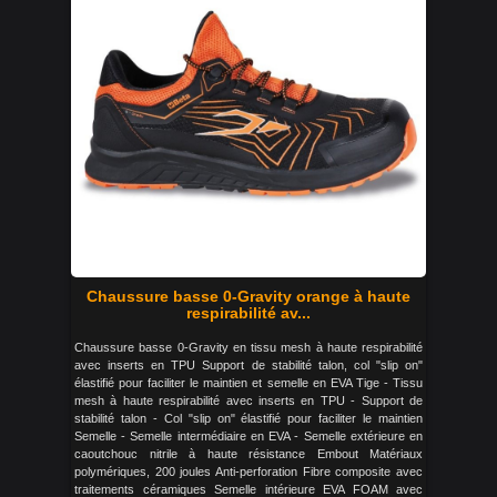
Chaussure basse 0-Gravity orange à haute
respirabilité av...
Chaussure basse 0-Gravity en tissu mesh à haute respirabilité
avec inserts en TPU Support de stabilité talon, col "slip on"
élastifié pour faciliter le maintien et semelle en EVA Tige - Tissu
mesh à haute respirabilité avec inserts en TPU - Support de
stabilité talon - Col "slip on" élastifié pour faciliter le maintien
Semelle - Semelle intermédiaire en EVA - Semelle extérieure en
caoutchouc nitrile à haute résistance Embout Matériaux
polymériques, 200 joules Anti-perforation Fibre composite avec
traitements céramiques Semelle intérieure EVA FOAM avec