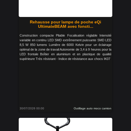
Rehausse pour lampe de poche eQi
UltimateBEAM avec foncti...
Construction compacte Pliable Focalisation réglable Intensité
variable en continu LED SMD extrêmement puissante SMD LED
8,5 W 850 lumens Lumière de 6000 Kelvin pour un éclairage
optimal de la zone de travail Autonomie de 3,4 à 9 heures pour la
LED frontale Boîtier en aluminium et en plastique de qualité
supérieure Très résistant - Indice de résistance aux chocs IK07
30/07/2026 00:00
Outillage auto moco camion