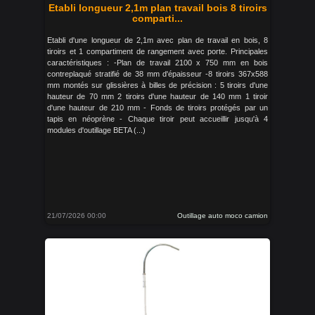
Etabli longueur 2,1m plan travail bois 8 tiroirs
comparti...
Etabli d'une longueur de 2,1m avec plan de travail en bois, 8
tiroirs et 1 compartiment de rangement avec porte. Principales
caractéristiques : -Plan de travail 2100 x 750 mm en bois
contreplaqué stratifié de 38 mm d'épaisseur -8 tiroirs 367x588
mm montés sur glissières à billes de précision : 5 tiroirs d'une
hauteur de 70 mm 2 tiroirs d'une hauteur de 140 mm 1 tiroir
d'une hauteur de 210 mm - Fonds de tiroirs protégés par un
tapis en néoprène - Chaque tiroir peut accueillir jusqu'à 4
modules d'outillage BETA (...)
21/07/2026 00:00
Outillage auto moco camion