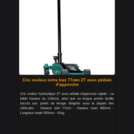
Cric rouleur extra bas 77mm 2T avec pédale
d'approche
Cric rouleur hydraulique 2T avec pédale d'approche rapide - La
faible hauteur du châssis, ainsi que sa longue portée facilite
l'accès aux points de levage éloignés sous la plupart des
véhicules. - Hauteur mini 77mm - Hauteur maxi 480mm -
Longueur totale 950mm - 41kg