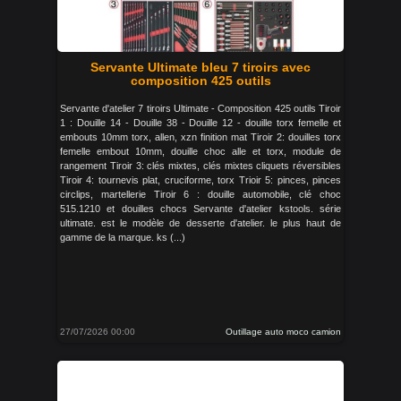
Servante Ultimate bleu 7 tiroirs avec
composition 425 outils
Servante d'atelier 7 tiroirs Ultimate - Composition 425 outils Tiroir
1 : Douille 14 - Douille 38 - Douille 12 - douille torx femelle et
embouts 10mm torx, allen, xzn finition mat Tiroir 2: douilles torx
femelle embout 10mm, douille choc alle et torx, module de
rangement Tiroir 3: clés mixtes, clés mixtes cliquets réversibles
Tiroir 4: tournevis plat, cruciforme, torx Trioir 5: pinces, pinces
circlips, martellerie Tiroir 6 : douille automobile, clé choc
515.1210 et douilles chocs Servante d'atelier kstools. série
ultimate. est le modèle de desserte d'atelier. le plus haut de
gamme de la marque. ks (...)
27/07/2026 00:00
Outillage auto moco camion