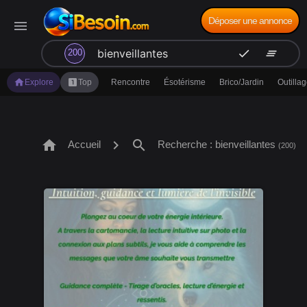
Déposer une annonce
menu
search
check
clear_all
200
home
looks_one
Explore
Top
Rencontre
Ésotérisme
Brico/Jardin
Outilla
home
chevron_right
search
Accueil
Recherche : bienveillantes
(200)