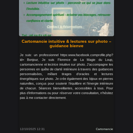
Cartomancie intuitive & lectures sur photo –
guidance bienve
Je suis: un professionnel https:www.facebook.comprofile.php?
id= Bonjour, Je suis Florence de La Magie du Loup,
cartomancienne et lectrice intuitive sur photo. J’accompagne les
personnes en quête de clarté intérieure à travers des guidances
personnalisées, mêlant tirages d’oracles et lectures
énergétiques sur photo. Je crée également des bijoux en pierres
naturelles, conçus pour soutenir l’équilibre et l’énergie intérieure
de chacun. Séances bienveillantes, accessibles à tous. Pour
plus d’informations ou pour réserver votre consultation, n’hésitez
pas à me contacter directement.
12/10/2025 12:31
Cartomancie