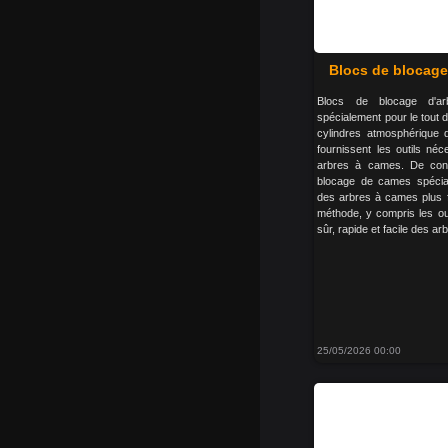
Blocs de blocage
Blocs de blocage d'a
spécialement pour le tout 
cylindres atmosphérique 
fournissent les outils néc
arbres à cames. De con
blocage de cames spécia
des arbres à cames plus fa
méthode, y compris les ou
sûr, rapide et facile des ar
25/05/2026 00:00