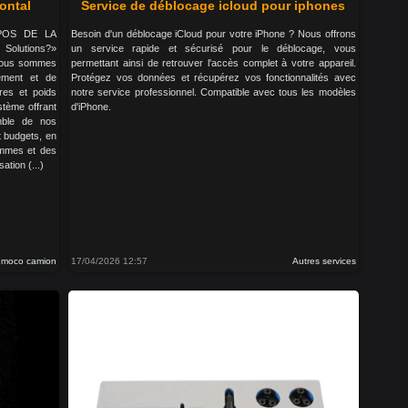
zontal
Service de déblocage icloud pour iphones
ROPOS DE LA
Besoin d'un déblocage iCloud pour votre iPhone ? Nous offrons
olutions?»
un service rapide et sécurisé pour le déblocage, vous
 Nous sommes
permettant ainsi de retrouver l'accès complet à votre appareil.
pement et de
Protégez vos données et récupérez vos fonctionnalités avec
ires et poids
notre service professionnel. Compatible avec tous les modèles
stème offrant
d'iPhone.
emble de nos
 budgets, en
ommes et des
tion (...)
o moco camion
17/04/2026 12:57
Autres services