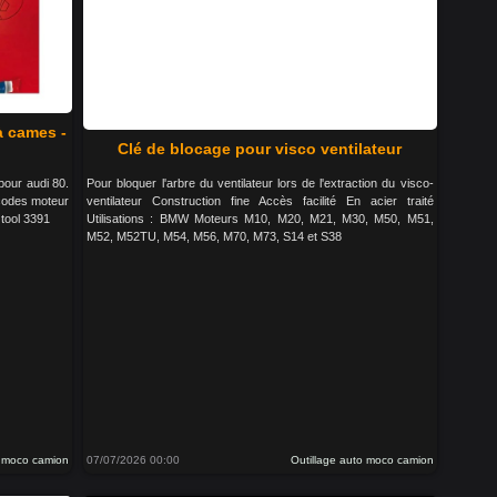
à cames -
Clé de blocage pour visco ventilateur
pour audi 80.
Pour bloquer l'arbre du ventilateur lors de l'extraction du visco-
 codes moteur
ventilateur Construction fine Accès facilité En acier traité
tool 3391
Utilisations : BMW Moteurs M10, M20, M21, M30, M50, M51,
M52, M52TU, M54, M56, M70, M73, S14 et S38
o moco camion
07/07/2026 00:00
Outillage auto moco camion