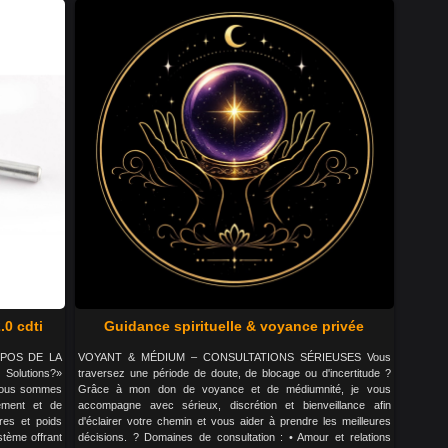
.0 cdti
Guidance spirituelle & voyance privée
PROPOS DE LA
VOYANT & MÉDIUM – CONSULTATIONS SÉRIEUSES Vous
olutions?»
traversez une période de doute, de blocage ou d'incertitude ?
 Nous sommes
Grâce à mon don de voyance et de médiumnité, je vous
pement et de
accompagne avec sérieux, discrétion et bienveillance afin
ires et poids
d'éclairer votre chemin et vous aider à prendre les meilleures
stème offrant
décisions. ? Domaines de consultation : • Amour et relations