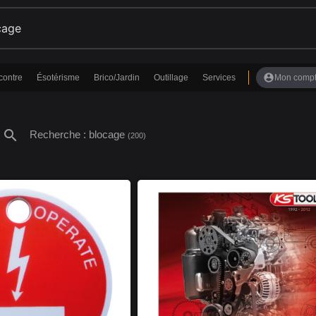
account_circle
contre
Ésotérisme
Brico/Jardin
Outillage
Services
Mon comp
search
Recherche : blocage
(200)