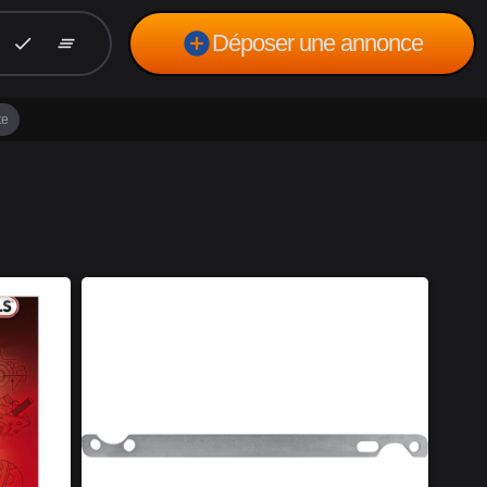
add_circle
Déposer une annonce
check
clear_all
te