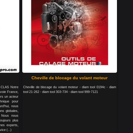
Cheville de blocage du volant moteur
CLAS Notre
Cheville de blocage du volant moteur - diam tool 0194c - diam
voie France,
tool 21-262 - diam tool 303-734 - diam tool 999-7121
rs un acteur
chnique pour
urd’hui, nous
ns globales,
. Nous nous
oujours plus
mes experts,
ice (...)