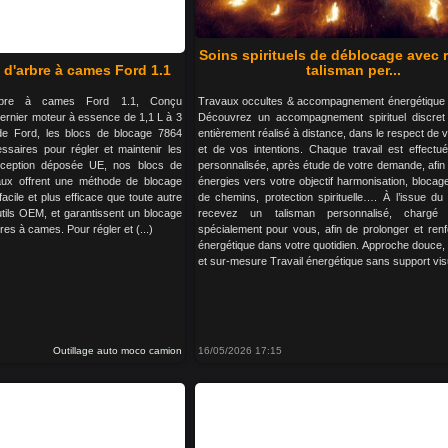
Soins spirituels de déblocage avec 
 d'arbre à cames Ford 1.1
talisman per...
rbre à cames Ford 1.1, Conçu
Travaux occultes & accompagnement énergétique 
dernier moteur à essence de 1,1 L à 3
Découvrez un accompagnement spirituel discret 
de Ford, les blocs de blocage 7864
entièrement réalisé à distance, dans le respect de v
essaires pour régler et maintenir les
et de vos intentions. Chaque travail est effectu
ception déposée UE, nos blocs de
personnalisée, après étude de votre demande, afin d
ux offrent une méthode de blocage
énergies vers votre objectif harmonisation, blocag
cile et plus efficace que toute autre
de chemins, protection spirituelle…. À l’issue du 
tils OEM, et garantissent un blocage
recevez un talisman personnalisé, chargé
bres à cames. Pour régler et (...)
spécialement pour vous, afin de prolonger et renfo
énergétique dans votre quotidien. Approche douce, c
et sur-mesure Travail énergétique sans support visue
Outillage auto moco camion
16/05/2026 17:15