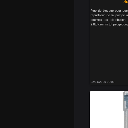
d
Pige de blocage pour pomp
repartiteur de la pompe à
courroie de distribution 
2.8td.cromm td; peugeot;op
22/04/2026 00:00