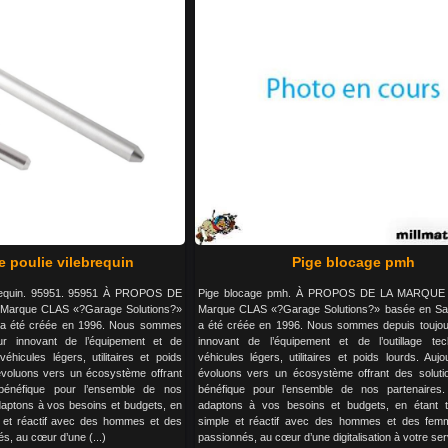
e poulie vilebrequin
Pige blocage pmh
ebrequin. 95951. 95951 À PROPOS DE
Pige blocage pmh. À PROPOS DE LA MARQUE 
arque CLAS «?Garage Solutions?»
Marque CLAS «?Garage Solutions?» basée en Sa
 a été créée en 1996. Nous sommes
a été créée en 1996. Nous sommes depuis toujou
ur innovant de l’équipement et de
innovant de l’équipement et de l’outillage te
véhicules légers, utilitaires et poids
véhicules légers, utilitaires et poids lourds. Aujo
 évoluons vers un écosystème offrant
évoluons vers un écosystème offrant des solutio
 bénéfique pour l’ensemble de nos
bénéfique pour l’ensemble de nos partenaires
aptons à vos besoins et budgets, en
adaptons à vos besoins et budgets, en étant t
e et réactif avec des hommes et des
simple et réactif avec des hommes et des fem
s, au cœur d’une (...)
passionnés, au cœur d’une digitalisation à votre serv