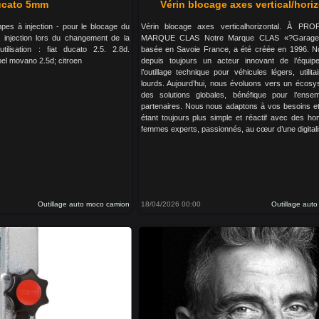
ucato 5mm
Vérin blocage axes vertical/hori
es à injection - pour le blocage du
Vérin blocage axes verticalhorizontal. À P
 injection lors du changement de la
MARQUE CLAS Notre Marque CLAS «?Garage S
utilisation : fiat ducato 2.5. 2.8d.
basée en Savoie France, a été créée en 1996.
el movano 2.5d; citroen
depuis toujours un acteur innovant de l’équi
l’outillage technique pour véhicules légers, utilita
lourds. Aujourd’hui, nous évoluons vers un écosy
des solutions globales, bénéfique pour l’ens
partenaires. Nous nous adaptons à vos besoins et
étant toujours plus simple et réactif avec des h
femmes experts, passionnés, au cœur d’une digitalisa
Outillage auto moco camion
18/04/2026 00:00
Outillage aut