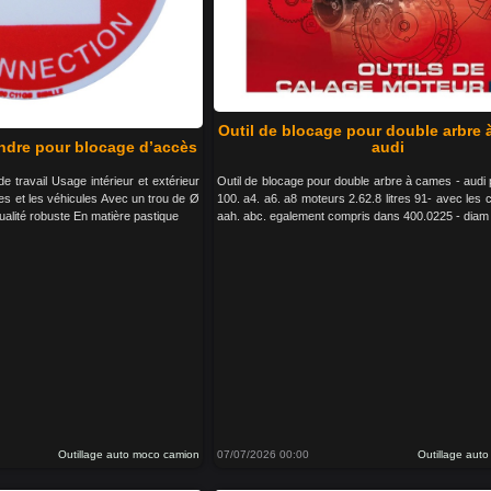
Outil de blocage pour double arbre 
endre pour blocage d’accès
audi
e travail Usage intérieur et extérieur
Outil de blocage pour double arbre à cames - audi 
s et les véhicules Avec un trou de Ø
100. a4. a6. a8 moteurs 2.62.8 litres 91- avec les
lité robuste En matière pastique
aah. abc. egalement compris dans 400.0225 - diam 
Outillage auto moco camion
07/07/2026 00:00
Outillage aut