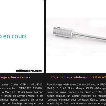
cage arbre à cames
Pige blocage vilebrequin 2.0 dci-2
à cames. Codes OEM : MP1-1312,
Pige blocage vilebrequin 2.0 dci-2.0 cdti. À 
onsommables : . MP1-1312 , T10098 ,
MARQUE CLAS Notre Marque CLAS «?Garage S
LA MARQUE CLAS Notre Marque
basée en Savoie France, a été créée en 1996.
?» basée en Savoie France, a été
depuis toujours un acteur innovant de l’équi
ommes depuis toujours un acteur
l’outillage technique pour véhicules légers, utilita
t et de l’outillage technique pour
lourds. Aujourd’hui, nous évoluons vers un écosy