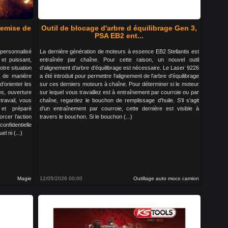
remise de
Outil de blocage d'arbre d équilibrage Gen 3,
PSA EB2 ent...
personnalisé
La dernière génération de moteurs à essence EB2 Stellantis est
et puissant,
entraînée par chaîne. Pour cette raison, un nouvel outil
otre situation
d'alignement d'arbre d'équilibrage est nécessaire. Le Laser 9226
é de manière
a été introduit pour permettre l'alignement de l'arbre d'équilibrage
’orienter les
sur ces derniers moteurs à chaîne. Pour déterminer si le moteur
es, ouverture
sur lequel vous travaillez est à entraînement par courroie ou par
travail, vous
chaîne, regardez le bouchon de remplissage d'huile. S'il s'agit
 et préparé
d'un entraînement par courroie, cette dernière est visible à
rcer l’action
travers le bouchon. Si le bouchon (...)
onfidentielle
l ni (...)
Magie
12/05/2026 00:00
Outillage auto moco camion