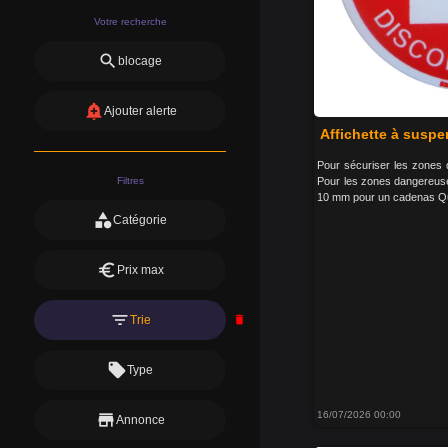
Votre recherche
search
blocage
add_alert
Ajouter alerte
Affichette à susp
Pour sécuriser les zones d
Filtres
Pour les zones dangereuse
10 mm pour un cadenas Qua
category
Catégorie
euro
Prix max
filter_list
Trie
delete
local_offer
Type
16/07/2026 00:00
store
Annonce