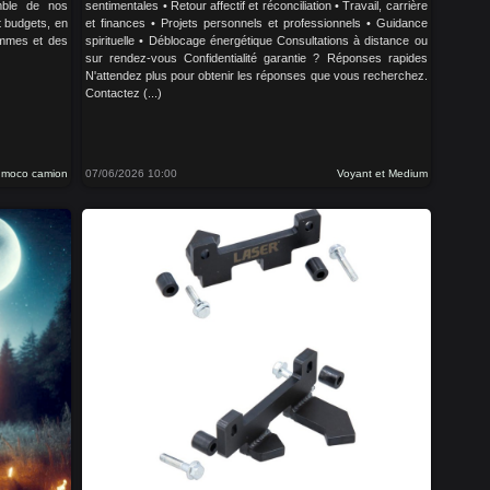
emble de nos
sentimentales • Retour affectif et réconciliation • Travail, carrière
 budgets, en
et finances • Projets personnels et professionnels • Guidance
ommes et des
spirituelle • Déblocage énergétique Consultations à distance ou
sur rendez-vous Confidentialité garantie ? Réponses rapides
N'attendez plus pour obtenir les réponses que vous recherchez.
Contactez (...)
o moco camion
07/06/2026 10:00
Voyant et Medium