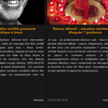
tre certifié protocole
Retour affectif – situation sentim
édique à brest
bloquée ? guidance
Surface : 200 Inter dom : Intervention
Je suis : un professionnel Adresse web : Vous t
 Salon de massage bien-être certifié
période affective difficile : rupture, éloignement, si
ques pour tous ! Brest centre.
de lien avec une personne importante ? Lorsque
onnalisés, intégral sur tout le corps
semble bloquée, il est normal de chercher à comp
tes sur table ou futon. Active et
se passe et comment avancer. Je p
et les émotions vers une détente
accompagnement sérieux et confidentiel pour éc
ritable voyage intérieur. SPÉCIALISTE
situation affective, mieux comprendre les blocage
et plaisir féminin&34; : Ou comment
et favoriser le retour de l'être aimé. Consultation
 dans certaines conditions libérer des
écoute attentive et approche respectueuse.
cages qui empoisonnent votre vie
Massage
23/01/2026 16:52
Voya