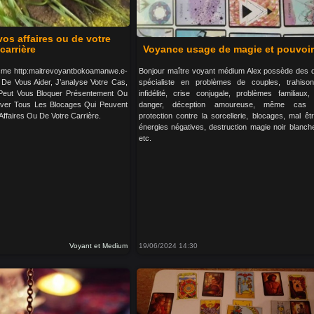
vos affaires ou de votre
carrière
Voyance usage de magie et pouvoir
isme http:maitrevoyantbokoamanwe.e-
Bonjour maître voyant médium Alex possède des do
De Vous Aider, J’analyse Votre Cas,
spécialiste en problèmes de couples, trahison
Peut Vous Bloquer Présentement Ou
infidélité, crise conjugale, problèmes familiaux
lever Tous Les Blocages Qui Peuvent
danger, déception amoureuse, même cas d
Affaires Ou De Votre Carrière.
protection contre la sorcellerie, blocages, mal êtr
énergies négatives, destruction magie noir blanc
etc.
Voyant et Medium
19/06/2024 14:30