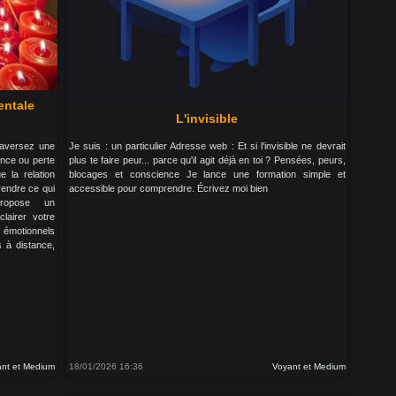
entale
L'invisible
raversez une
Je suis : un particulier Adresse web : Et si l'invisible ne devrait
lence ou perte
plus te faire peur... parce qu'il agit déjà en toi ? Pensées, peurs,
 la relation
blocages et conscience Je lance une formation simple et
rendre ce qui
accessible pour comprendre. Écrivez moi bien
ropose un
lairer votre
s émotionnels
s à distance,
nt et Medium
18/01/2026 16:36
Voyant et Medium