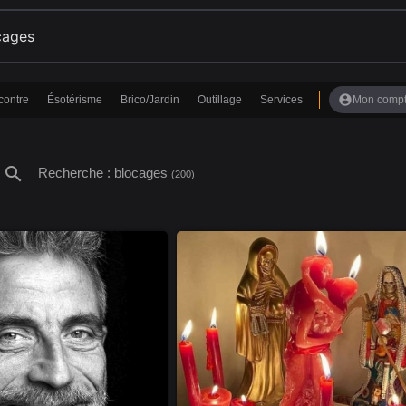
account_circle
contre
Ésotérisme
Brico/Jardin
Outillage
Services
Mon comp
search
Recherche : blocages
(200)