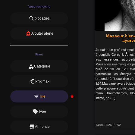
Votre recherche
search
blocages
add_alert
Ajouter alerte
Masseur bien-ê
ayurv
Je suis : un professionnel 
Filtres
à domicile Corps & Âmes :
aux essences ayurvédi
Massages énergétiques pers
category
Catégorie
huilé de 90 ou 120 minu
harmonise les énergie 
profonde à l'issue d'un vé
euro
Prix max
&34;Massage ayurvédique 
cette pratique subtile peut
maux, traumatismes, blo
filter_list
Trie
delete
intime, en (...)
local_offer
Type
14/04/2026 09:52
store
Annonce