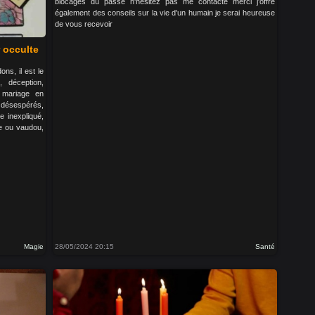
blocages du passé n'hésitez pas me contacté merci j'offre
également des conseils sur la vie d'un humain je serai heureuse
de vous recevoir
 occulte
ns, il est le
, déception,
, mariage en
ésespérés,
e inexpliqué,
he ou vaudou,
Magie
28/05/2024 20:15
Santé