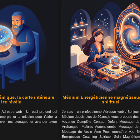
mique. la carte intérieure
Médium Énergéticienne magnétiseu
i te révèle
spirituel
l Adresse web : Un outil profond qui
Je suis : un professionnel Adresse web : Bonjour
 énergie et ta mission pour t’aider à
Médium depuis plus de 20ans,je vous propose des 
lever tes blocages et avancer avec
Voyance Complète Contact Défunt Message de
Archanges, Maîtres Ascensionnés Message de
Message de Votre Âme Pour connaître Vos Bl
Énergétique Coaching Spirituel Soin Magnétis