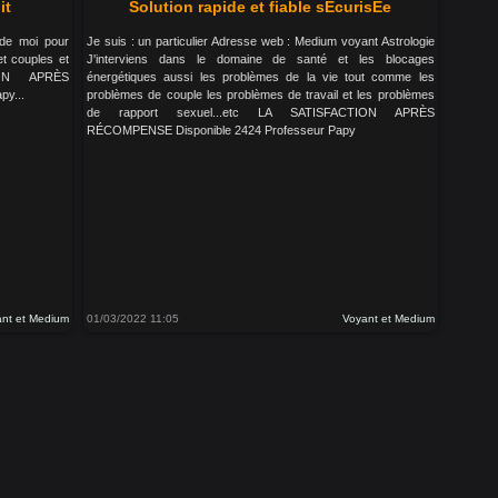
it
Solution rapide et fiable sÉcurisÉe
 de moi pour
Je suis : un particulier Adresse web : Medium voyant Astrologie
et couples et
J'interviens dans le domaine de santé et les blocages
ION APRÈS
énergétiques aussi les problèmes de la vie tout comme les
py...
problèmes de couple les problèmes de travail et les problèmes
de rapport sexuel...etc LA SATISFACTION APRÈS
RÉCOMPENSE Disponible 2424 Professeur Papy
nt et Medium
01/03/2022 11:05
Voyant et Medium