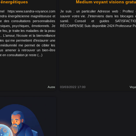
 énergétiques
Medium voyant visions gratu
nel https:www.sandra-voyance.com
Je suis : un particulier Adresse web : Profitez
andra énergéticienne magnétiseuse et
sauver votre vie. J'interviens dans les blocages 
 des consultations personnalisées
santé. Conseil et guides SATISFACT
siques, psychiques, émotionnels. Je
RÉCOMPENSE Suis disponible 2424 Professeur Pa
feu, je traite les maladies de la peau
. L'amour, l'écoute et la bienveillance
bles qui me permettent d'instaurer une
 médiumnité me permet de cibler les
us amener à retrouver un bien-être
 en consultation je reste (...)
Autre
03/03/2022 17:00
Voya