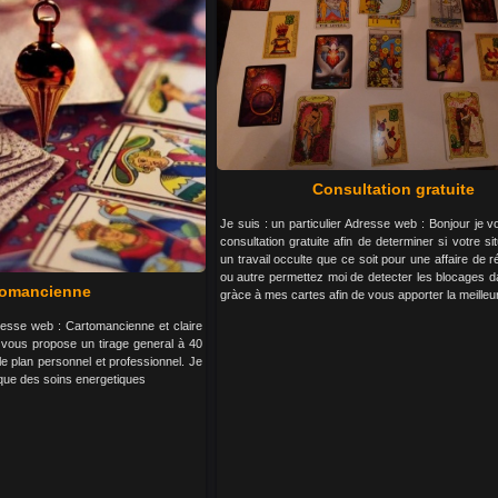
Consultation gratuite
Je suis : un particulier Adresse web : Bonjour je v
consultation gratuite afin de determiner si votre si
un travail occulte que ce soit pour une affaire de ré
ou autre permettez moi de detecter les blocages d
tomancienne
gràce à mes cartes afin de vous apporter la meilleur
dresse web : Cartomancienne et claire
 vous propose un tirage general à 40
e plan personnel et professionnel. Je
 que des soins energetiques