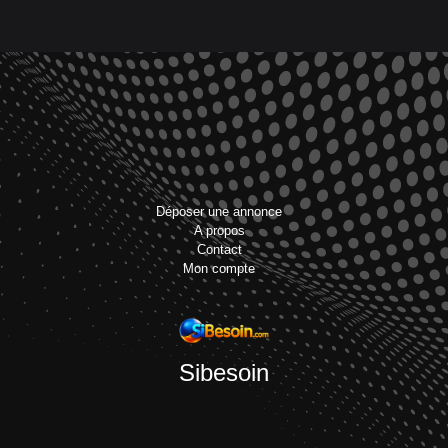
Déposer une annonce
A propos
Contact
Mon compte
Sibesoin