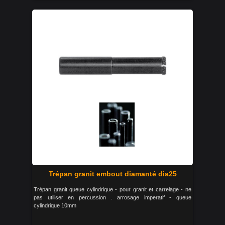
Trépan granit embout diamanté dia25
Trépan granit queue cylindrique - pour granit et carrelage - ne
pas utiliser en percussion . arrosage imperatif - queue
cylindrique 10mm