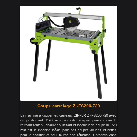
Coupe carrelage ZI-FS200-720
La machine à couper les carreaux ZIPPER ZI-FS200-720 avec
disque diamanté Ø200 mm, roues de transport, pompe à eau de
refroidissement, chariot coulissant et longueur de coupe de 720
mm est la machine idéale pour des coupes douces et nettes
pour le chantier et pour toutes ses réformes. Garanbtie 2ans