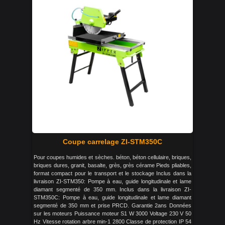
Coupe carrelage ZI-STM350C
Pour coupes humides et sèches. béton, béton cellulaire, briques,
briques dures, granit, basalte, grès, grès cérame Pieds pliables,
format compact pour le transport et le stockage Inclus dans la
livraison ZI-STM350: Pompe à eau, guide longitudinale et lame
diamant segmenté de 350 mm. Inclus dans la livraison ZI-
STM350C: Pompe à eau, guide longitudinale et lame diamant
segmenté de 350 mm et prise PRCD. Garantie 2ans Données
sur les moteurs Puissance moteur S1 W 3000 Voltage 230 V 50
Hz Vitesse rotation arbre min-1 2800 Classe de protection IP 54