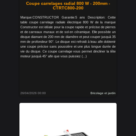
Coupe carrelages radial 800 W - 200mm -
CTRTC800-200
Marque:CONSTRUCTOR Garantie:5 ans Description: Cette
table coupe carrelage radiale électrique 800 W de la marque
Constructor est idéale pour la coupe rapide et précise de pierres
et de carreaux muraux et de sol en céramique. Elle possède un
disque diamant de 200 mm de diamètre et peut couper jusquà 35
mm de profondeur 90°. Le disque est refroidi à leau afin dobtenir
une coupe précise sans poussière et une plus longue durée de
vie du disque. Ce coupe carrelage vous permet dincliner la tête
moteur jusquà 45° afin que vous puissiez (...)
26/04/2026 00:00
Bricolage et jardin