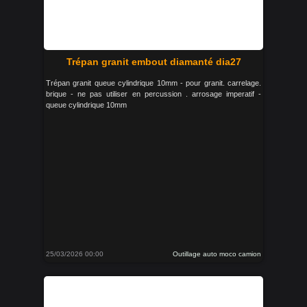
Trépan granit embout diamanté dia27
Trépan granit queue cylindrique 10mm - pour granit. carrelage.
brique - ne pas utiliser en percussion . arrosage imperatif -
queue cylindrique 10mm
25/03/2026 00:00
Outillage auto moco camion