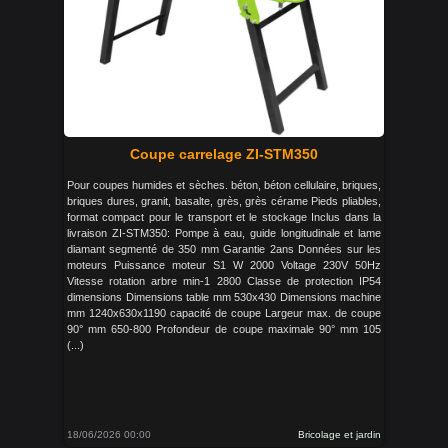
Coupe carrelage ZI-STM350
Pour coupes humides et sèches. béton, béton cellulaire, briques,
briques dures, granit, basalte, grès, grès cérame Pieds pliables,
format compact pour le transport et le stockage Inclus dans la
livraison ZI-STM350: Pompe à eau, guide longitudinale et lame
diamant segmenté de 350 mm Garantie 2ans Données sur les
moteurs Puissance moteur S1 W 2000 Voltage 230V 50Hz
Vitesse rotation arbre min-1 2800 Classe de protection IP54
dimensions Dimensions table mm 530x430 Dimensions machine
mm 1240x630x1190 capacité de coupe Largeur max. de coupe
90° mm 650-800 Profondeur de coupe maximale 90° mm 105
(...)
18/06/2026 00:00
Bricolage et jardin