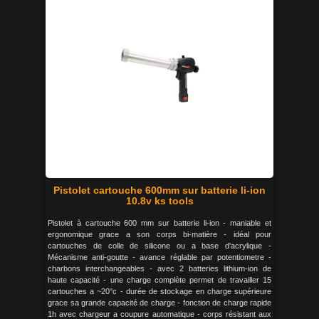
Pistolet cartouche 600mm sur batterie li-ion
10.8v ks tools
Pistolet à cartouche 600 mm sur batterie li-ion - maniable et
ergonomique grace a son corps bi-matière - idéal pour
cartouches de colle de silicone ou a base d'acrylique -
Mécanisme anti-goutte - avance réglable par potentiometre -
charbons interchangeables - avec 2 batteries lithium-ion de
haute capacité - une charge complète permet de travailler 15
cartouches a ~20°c - durée de stockage en charge supérieure
grace sa grande capacité de charge - fonction de charge rapide
1h avec chargeur a coupure automatique - corps résistant aux