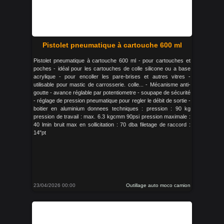
Pistolet pneumatique à cartouche 600 ml
Pistolet pneumatique à cartouche 600 ml - pour cartouches et
poches - idéal pour les cartouches de colle silicone ou a base
acrylique - pour encoller les pare-brises et autres vitres -
utilisable pour mastic de carrosserie. colle... - Mécanisme anti-
goutte - avance réglable par potentiometre - soupape de sécurité
- réglage de pression pneumatique pour regler le débit de sortie -
boitier en aluminium donnees techniques : pression : 90 kg
pression de travail : max. 6.3 kgcmm 90psi pression maximale :
40 lmin bruit max en sollicitation : 70 dba filetage de raccord :
14"pt
23/04/2026 00:00
Outillage auto moco camion