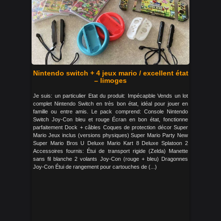
Nintendo switch + 4 jeux mario / excellent état
– limoges
Je suis: un particulier Etat du produit: Impécapble Vends un lot
complet Nintendo Switch en très bon état, idéal pour jouer en
famille ou entre amis. Le pack comprend: Console Nintendo
Switch Joy-Con bleu et rouge Écran en bon état, fonctionne
parfaitement Dock + câbles Coques de protection décor Super
Mario Jeux inclus (versions physiques) Super Mario Party New
Super Mario Bros U Deluxe Mario Kart 8 Deluxe Splatoon 2
Accessoires fournis: Étui de transport rigide (Zelda) Manette
sans fil blanche 2 volants Joy-Con (rouge + bleu) Dragonnes
Joy-Con Étui de rangement pour cartouches de (...)