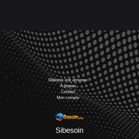
Déposer une annonce
A propos
Contact
Mon compte
Sibesoin