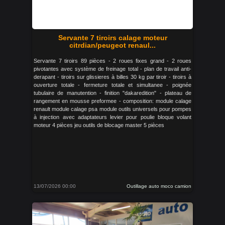
Servante 7 tiroirs calage moteur
citrdian/peugeot renaul...
Servante 7 tiroirs 89 pièces - 2 roues fixes grand - 2 roues
pivotantes avec système de freinage total - plan de travail anti-
derapant - tiroirs sur glissieres à billes 30 kg par tiroir - tiroirs à
ouverture totale - fermeture totale et simultanee - poignée
tubulaire de manutention - finition "dakaredition" - plateau de
rangement en mousse preformee - composition: module calage
renault module calage psa module outils universels pour pompes
à injection avec adaptateurs levier pour poulie bloque volant
moteur 4 pièces jeu outils de blocage master 5 pièces
13/07/2026 00:00
Outillage auto moco camion