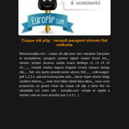
Coque clé plip : renault peugeot citroen fiat
volkswa
Www,europlip,com - coque clé plip pour des marques française
et européenne: peugeot: partner bipper expert boxer ion,,,,
citroen: jumper picasso xantia xsara berlingo c1 c3 c4 c5
c8,,,,,,,, renault: modus laguna megane scenic espace twingo
clio,,,,, fiat: uno punto grande punto ulysse 500,,,,,, volkswagen:
golf 1,2,3,4, passat touareg jetta polo,,, dacia: logan duster lodgy
sandero dokker,,,,, seat: leon fabia toledo ibiza altea,,, nous vous
proposons un grand choix de coque clé plip a lame fixe ou
rabattable sur notre site - europlip,com -simple et rapide a
monter cela ne vous prendra que 2 a 3 (...)