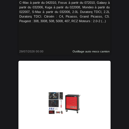
C-Max à partir du 042010, Focus à partir du 072010, Galaxy à
partir du 032006, Kuga à partir du 022008, Mondeo à partir du
022007, S-Max à partir du 032006, 2.0L Duratorq TDCI, 2.2L
Duratorq TDCI. Citroën : C4, Picasso, Grand Picasso, C5.
Peugeot : 308, 3008, 508, 5008, 407, RCZ Moteurs : 2.0-2 (...)
29/07/2026 00:00
Outillage auto moco camion