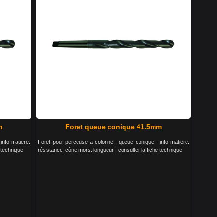
m
Foret queue conique 41.5mm
info matiere.
Foret pour perceuse a colonne . queue conique - info matiere.
 technique
résistance. cône mors. longueur : consulter la fiche technique