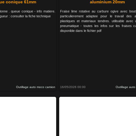
eue conique 61mm
aluminium 20mm
onne . queue conique - info matiere.
Fraise lime rotative au carbure ogive avec bout 
ueur : consulter la fiche technique
particulierement adaptee pour le travail des a
plastiques et materiaux tendres. utilisable avec
pneumatique - toutes les infos sur les fraises c
disponible dans le fichier pdf
Outillage auto moco camion
16/05/2026 00:00
Outillage aut