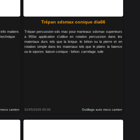
Trépan sdsmax conique dia66
info matiere.
Trépan percussion sds max pour marteaux sdsmax superieurs
 technique
a 950w application s'utilise en rotation percussion dans les
materiaux durs tels que la brique. le béton ou la pierre et en
rotation simple dans les materiaux tels que le platre. la faience
ou le siporex. liaison conique - béton. carrelage. tuile
o moco camion
31/05/2026 00:00
Outillage auto moco camion