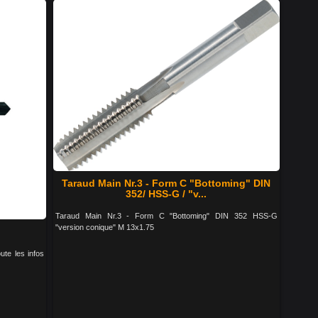
Taraud Main Nr.3 - Form C "Bottoming" DIN
352/ HSS-G / "v...
Taraud Main Nr.3 - Form C "Bottoming" DIN 352 HSS-G
"version conique" M 13x1.75
ute les infos