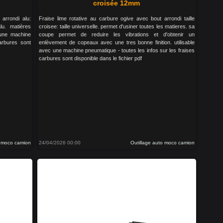
croisée 12mm
arrondi alu:
Fraise lime rotative au carbure ogive avec bout arrondi taille
lu. matières
croisee: taille universelle. permet d'usiner toutes les matieres. sa
 une machine
coupe permet de reduire les vibrations et d'obtenir un
arbures sont
enlèvement de copeaux avec une tres bonne finition. utilisable
avec une machine pneumatique - toutes les infos sur les fraises
carbures sont disponible dans le fichier pdf
o moco camion
24/04/2026 00:00
Outillage auto moco camion