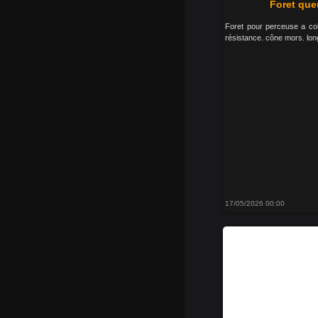
Foret qu
Foret pour perceuse a col
résistance. cône mors. long
17/05/2026 00:00