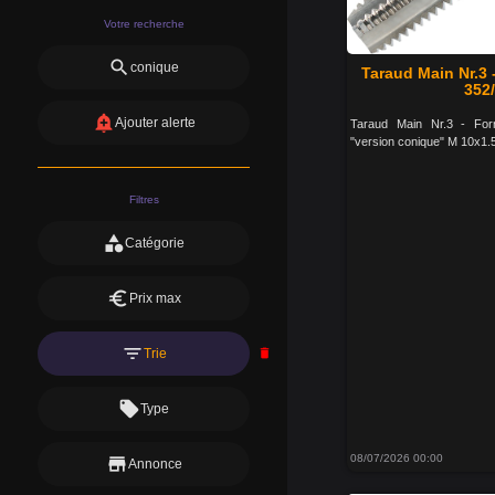
Votre recherche
search
conique
Taraud Main Nr.3
352/
add_alert
Ajouter alerte
Taraud Main Nr.3 - Fo
"version conique" M 10x1.
Filtres
category
Catégorie
euro
Prix max
filter_list
Trie
delete
local_offer
Type
08/07/2026 00:00
store
Annonce