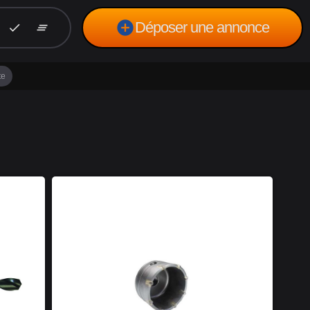
add_circle
Déposer une annonce
check
clear_all
te