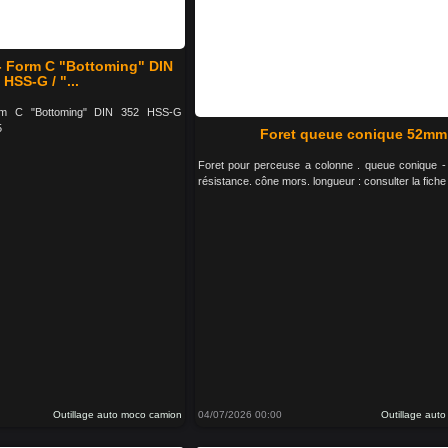
 - Form C "Bottoming" DIN
 HSS-G / "...
rm C "Bottoming" DIN 352 HSS-G
5
Foret queue conique 52mm
Foret pour perceuse a colonne . queue conique - 
résistance. cône mors. longueur : consulter la fiche
Outillage auto moco camion
04/07/2026 00:00
Outillage aut