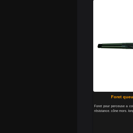
Foret que
Foret pour perceuse a col
résistance. cône mors. long