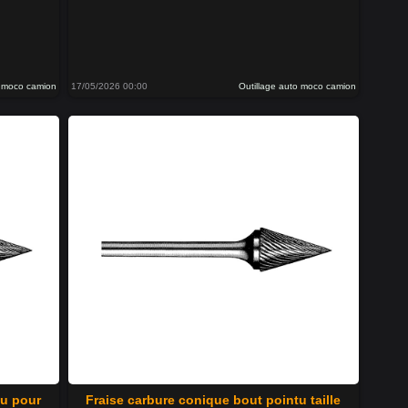
o moco camion
17/05/2026 00:00
Outillage auto moco camion
tu pour
Fraise carbure conique bout pointu taille