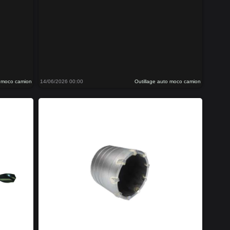
o moco camion
14/06/2026 00:00
Outillage auto moco camion