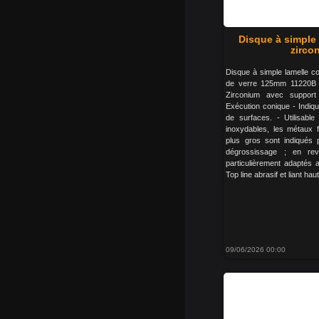
Disque à simple 
zirco
Disque à simple lamelle co
de verre 125mm 11220B g
Zirconium avec support 
Exécution conique - Indiqu
de surfaces. - Utilisable
inoxydables, les métaux f
plus gros sont indiqués
dégrossissage ; en rev
particulièrement adaptés a
Top line abrasif et liant h
09/06/2026 00:00