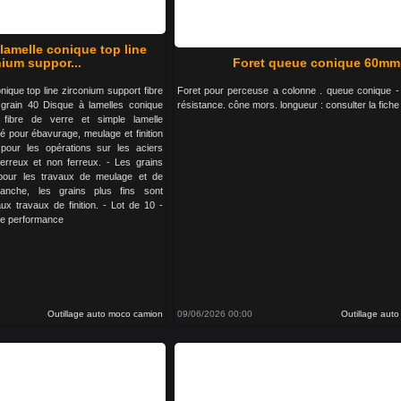
lamelle conique top line
nium suppor...
Foret queue conique 60mm
nique top line zirconium support fibre
Foret pour perceuse a colonne . queue conique - 
rain 40 Disque à lamelles conique
résistance. cône mors. longueur : consulter la fiche
fibre de verre et simple lamelle
é pour ébavurage, meulage et finition
 pour les opérations sur les aciers
erreux et non ferreux. - Les grains
 pour les travaux de meulage et de
anche, les grains plus fins sont
ux travaux de finition. - Lot de 10 -
aute performance
Outillage auto moco camion
09/06/2026 00:00
Outillage aut