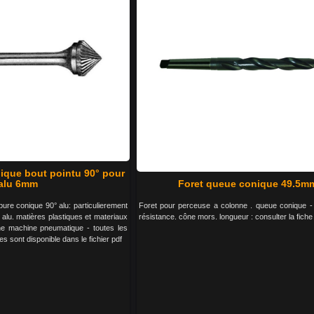
nique bout pointu 90° pour
alu 6mm
Foret queue conique 49.5m
bure conique 90° alu: particulierement
Foret pour perceuse a colonne . queue conique - 
 alu. matières plastiques et materiaux
résistance. cône mors. longueur : consulter la fiche
une machine pneumatique - toutes les
es sont disponible dans le fichier pdf