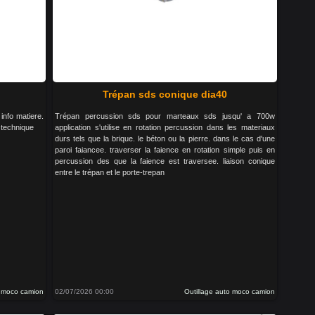
Trépan sds conique dia40
info matiere.
Trépan percussion sds pour marteaux sds jusqu' a 700w
 technique
application s'utilise en rotation percussion dans les materiaux
durs tels que la brique. le béton ou la pierre. dans le cas d'une
paroi faiancee. traverser la faience en rotation simple puis en
percussion des que la faience est traversee. liaison conique
entre le trépan et le porte-trepan
o moco camion
02/07/2026 00:00
Outillage auto moco camion