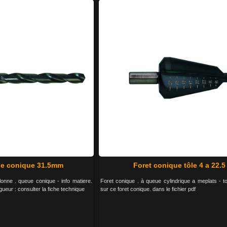
ue conique 31.5mm
Foret conique tôle 4 a 22.5
onne . queue conique - info matiere.
Foret conique . à queue cylindrique a meplats - to
ueur : consulter la fiche technique
sur ce foret conique. dans le fichier pdf