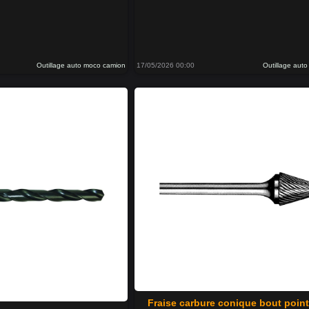
Outillage auto moco camion
17/05/2026 00:00
Outillage aut
Fraise carbure conique bout poin