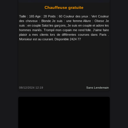
Chauffeuse gratuite
Taille : 165 Age : 28 Poids : 60 Couleur des yeux : Vert Couleur
des cheveux : Blonde Je suis : une femme Allure : Obese Je
suis : en couple Salut les garçons, Je suis en couple et adore les
hommes mariés. Trompé mon copain me rend folle. J'aime faire
plaisir a mes clients lors de différentes courses dans Paris .
Monsieur est au courant. Disponible 2424 77
08/12/2024 12:19
Sans Lendemain