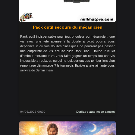
Pack outil secours du mécanicien
Pack outil indispensable pour tout bricoleur ou mécanicien. une
vis avec une tête abimee ? la douille a picot pourra vous
depanner. la ou vos douilles classiques ne pourront pas passer
une empreinte de vis creuse allen. torx. ribe... foiree ? le kit
d'embout extracteur va vous faire gagner un temps fou une vis
impossible a replacer. ou qui ne doit surtout pas tomber lors d'un
remontage démontage ? le tournevis flexible à tête aimante vous
servira de 3emm main .
04/06/2026 00:00
Outillage auto moco camion