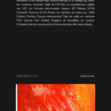
entretenu et en parfait état canyon aeroad cf sl ultegra di2 dans
les couleurs movistar Taille M 178-184 cm actuellement réglée
sur 182 cm Groupe électronique ultegra di2 Plateau 52-36
Cassette Dura-on 11-30 Roues en carbone dt swiss arc 1400
Carbon Driving Canyon Aerocockpit Tige de selle en carbone
Fizk Garmin Nav Holder. Support de bouteilles 2x canyon
Certaines pièces recouvertes d'une protection des autocollants
30/01/2026 12:39
Cycles route