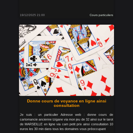
19/12/2025 21:00
Cours particuliers
Donne cours de voyance en ligne ainsi
consultation
Je suis : un particulier Adresse web : donne cours de
cartomancie ancienne tzigane via mon jeu de 32 ainsi sur le tarot
de MARSEILLE en ligne via cam petit prix ainsi consultation 10
euros les 30 min dans tous les domaines vous préoccupant