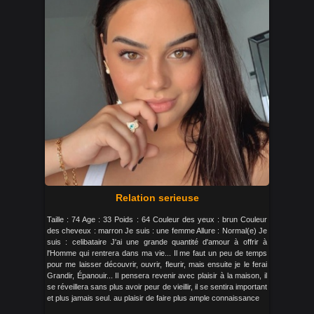
Relation serieuse
Taille : 74 Age : 33 Poids : 64 Couleur des yeux : brun Couleur
des cheveux : marron Je suis : une femme Allure : Normal(e) Je
suis : celibataire J'ai une grande quantité d'amour à offrir à
l'Homme qui rentrera dans ma vie... Il me faut un peu de temps
pour me laisser découvrir, ouvrir, fleurir, mais ensuite je le ferai
Grandir, Épanouir... Il pensera revenir avec plaisir à la maison, il
se réveillera sans plus avoir peur de vieillir, il se sentira important
et plus jamais seul. au plaisir de faire plus ample connaissance