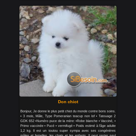
Don chiot
Bonjour, Je donne le plus petit chiot du monde contre bons soins.
• 3 mois, Mâle, Type Pomeranian teacup non lof • Tatouage 2
GDK 652 •Numéro puce de la mère: •Robe blanche • Vacciné, •
Primo vaccinée • Pucé • vermifugé • Poids estimé à l’âge adulte
1,2 kg. Il est un toutou super sympa avec ses congénères
mâles et femelles, les chats et les enfants. Il peut rester seul