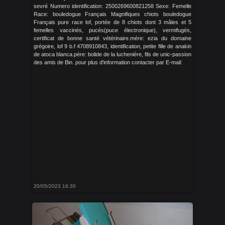
sevré Numero identification: 2500269600821258 Sexe: Femelle
Race: bouledogue Français Magnifiques chiots bouledogue
Français pure race lof, portée de 8 chiots dont 3 mâles et 5
femelles vaccinés, pucés(puce électronique), vermifugés,
certificat de bonne santé vétérinaire.mére: ezia du domaine
grégoire, lof 9 b.f 4708910843, identification, petite fille de anakin
de atoca blanca.pére: bolide de la lucheniére, fils de unic-passion
des amis de Bin. pour plus d'information contacter par E-mail:
20/05/2023 16:30