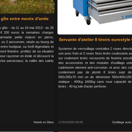
 gîte entre monts d'arrée
u gîte: - du 11 au 18 mai 2013 - du 25
rif 200 euros la semaines charges
armante petite maison en pierre,
Servante d'atelier 8 tiroirs eurostyle
1 ou 2 personnes, située au bourg de
 entre huelgoat, sa forêt légendaire et
Systemm de verrouillage centralise 2 roues directi
nord finistère. profitez de sa situation
une avec frein et 2 roues fixes tiroirs coulissants a
pour rayonner en étoile et découvrir la
sur roulement tiroirs recouverts de feutrine possibi
clos paroissiaux, la vallée des saints
des accessoires et des modules d'outillage uni
cadmiumm element anti-corrosion. et avec des cou
contiennent pas de plomb 8 tiroirs sept de
560x365x70 mm un de dimension 560x400x15
statique : 400kg 1600kg sans roue capacité d
tiroirs : 40 kg tole d'acier perforee
Hotels et Gites
17/04/2026 00:00
Outillage aut