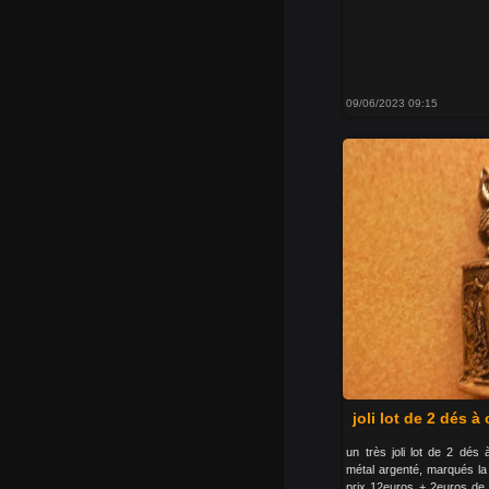
09/06/2023 09:15
joli lot de 2 dés à
un très joli lot de 2 dés
métal argenté, marqués la 
prix 12euros + 2euros de 