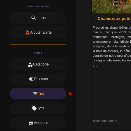
Votre recherche
search
euros
Chaleureux petit
Prochaines disponibilités d
add_alert
mai au 1er juin 2013 ta
Ajouter alerte
comprises. bretagne, ch
aménagée en gite, idéale 
scrignac, dans le finistère,
la baie de morlaix, la côte 
Filtres
centrée de notre petit gîte 
bretagne intérieure, les en
category
Catégorie
(...)
euro
Prix max
filter_list
Trie
delete
local_offer
Type
10/05/2026 00:00
store
Annonce