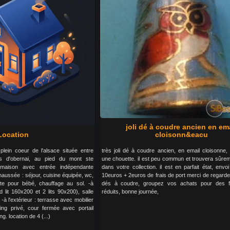
joli dé à coudre ancien en em
Location
cloisonn&eacu
lein coeur de l'alsace située entre
très joli dé à coudre ancien, en email cloisonne,
ès d'obernai, au pied du mont ste
une chouette. il est peu commun et trouvera sûre
. maison avec entrée indépendante
dans votre collection. il est en parfait état, envoi
aussée : séjour, cuisine équipée, wc,
10euros + 2euros de frais de port merci de regard
ute pour bébé, chauffage au sol. -à
dés à coudre, groupez vos achats pour des fr
 lit 160x200 et 2 lits 90x200), salle
réduits, bonne journée,
-à l'extérieur : terrasse avec mobilier
ing privé, cour fermée avec portail
g. location de 4 (...)