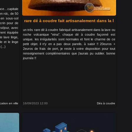
nce…capitale
en rdc, de 50
en sous-sol
rare dé à coudre fait artisanalement dans la l
écrin pour de
séjour, avec
un très rare dé à coudre fabriqué artisanalement dans la lave ou
ement équipée
roche volcanique "etna". chaque dé à coudre façonné est
te lave linge,
unique. les irrégularités sont normales et font le charme de ce
e et le linge
petit objet. il n'y en a pas deux pareils. à saisir !! 20euros +
...)
2euros de frais de port, je reste à votre disposition pour tout
renseignement complémentaires que j'aurais pu oublier. bonne
journée !!
cation en ville
16/09/2023 12:00
Dés à coudre