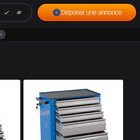
add_circle
Déposer une annonce
check
clear_all
te