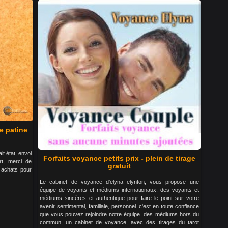
e patine
it état, envoi
Forfaits voyance petits prix - plein de tirage
rt, merci de
gratuit
 achats pour
Le cabinet de voyance d'elyna elynton, vous propose une
équipe de voyants et médiums internationaux. des voyants et
médiums sincères et authentique pour faire le point sur votre
avenir sentimental, familiale, personnel. c'est en toute confiance
que vous pouvez rejoindre notre équipe. des médiums hors du
commun, un cabinet de voyance, avec des tirages du tarot