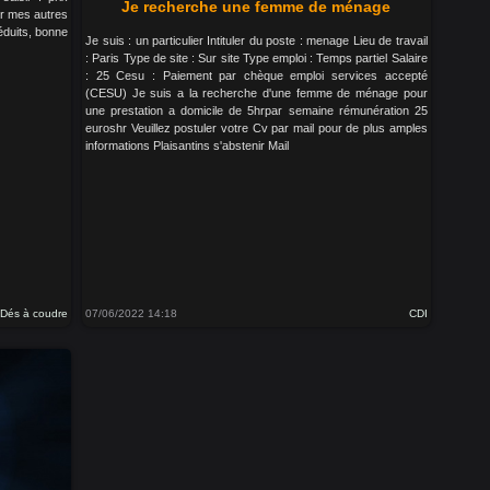
Je recherche une femme de ménage
er mes autres
éduits, bonne
Je suis : un particulier Intituler du poste : menage Lieu de travail
: Paris Type de site : Sur site Type emploi : Temps partiel Salaire
: 25 Cesu : Paiement par chèque emploi services accepté
(CESU) Je suis a la recherche d'une femme de ménage pour
une prestation a domicile de 5hrpar semaine rémunération 25
euroshr Veuillez postuler votre Cv par mail pour de plus amples
informations Plaisantins s'abstenir Mail
Dés à coudre
07/06/2022 14:18
CDI