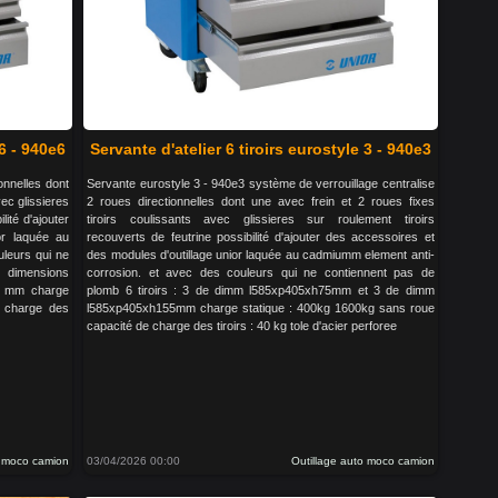
 6 - 940e6
Servante d'atelier 6 tiroirs eurostyle 3 - 940e3
onnelles dont
Servante eurostyle 3 - 940e3 système de verrouillage centralise
vec glissieres
2 roues directionnelles dont une avec frein et 2 roues fixes
lité d'ajouter
tiroirs coulissants avec glissieres sur roulement tiroirs
or laquée au
recouverts de feutrine possibilité d'ajouter des accessoires et
leurs qui ne
des modules d'outillage unior laquée au cadmiumm element anti-
 dimensions
corrosion. et avec des couleurs qui ne contiennent pas de
0 mm charge
plomb 6 tiroirs : 3 de dimm l585xp405xh75mm et 3 de dimm
e charge des
l585xp405xh155mm charge statique : 400kg 1600kg sans roue
capacité de charge des tiroirs : 40 kg tole d'acier perforee
o moco camion
03/04/2026 00:00
Outillage auto moco camion