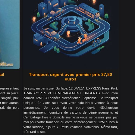
ail
Transport urgent avec premier prix 37,80
euros
 représentant
Je suis: un particulier Surface: 12 BANZAI EXPRESS Paris Port:
ment sa place
TRANSPORTS et DEMENAGEMENT URGENTS avec mon
 soigné, prix
camion 12M3 30 années d'expérience. 3options: - Le transport
er mes autres
unique - Je viens seul avec votre aide Nous venons à deux
ais de port
personnes. Je vous donne votre devis téléphonique
immédiatement; fourniture de cartons de déménagements et
d'emballage livré à domicile même si vous ne passez pas par
moi pour votre transport ou votre déménagement. 12M cubes à
votre service, 7 jours 7. Petits volumes bienvenus. Même tard,
très tard le soir.