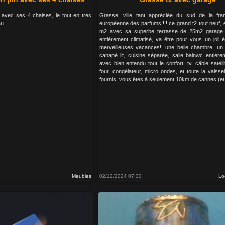
n avec ses 4 chaises, le tout en très
Grasse, ville tant appréciée du sud de la fra
au
européenne des parfums!!!! ce grand t2 tout neuf, 
m2 avec sa superbe terrasse de 25m2 garage 
entièrement climatisé, va être pour vous un joli 
merveilleuses vacances!! une belle chambre, un 
canapé lit, cuisine séparée, salle bainwc entièr
avec bien entendu tout le confort: tv, câble satelli
four, congélateur, micro ondes, et toute la vaissell
fournis. vous êtes à seulement 10km de cannes (et (
Meubles
02/12/2024 07:30
Lo