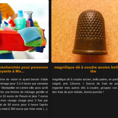
recherchée pour personne
magnifique dé à coudre ancien bell
oyante à Mo...
tbe
ème de vision et ayant besoin d'aide
magnifique dé à coudre ancien, belle patine, en parfa
énage pour 3 à 4 heure par semaine
soigné, prix 12euros + 2euros de frais de po
 Montpellier en centre ville avec arrêt
regarder mes autres dés à coudre, groupez vos
che une femme de ménage gentille et
des frais de port réduits, bonne journée !
e 10 euros de l'heure et plus 7 euros
r mon rasage visage pour 3 fois par
it de 90 euros pour 4 heure l’après
 total à 360 euros par mois mois (...)