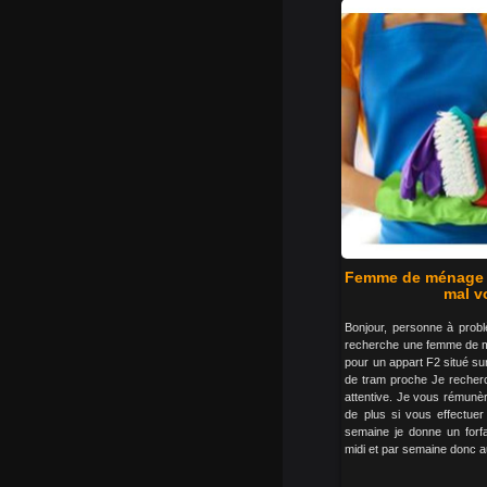
Femme de ménage 
mal v
Bonjour, personne à probl
recherche une femme de m
pour un appart F2 situé sur
de tram proche Je recher
attentive. Je vous rémunèr
de plus si vous effectue
semaine je donne un forfa
midi et par semaine donc au