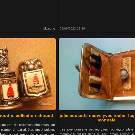
Maisons
04/06/2023 21:30
 coudre, collection chouett
jolie cousette neuve yves rocher faç
monnaie
 à coudre de collection chouettes, en
très jolie cousette neuve, yves rocher,complète 
plagne, en parfait état, envoi soigné,
monnaie,à glisser dans le sac, envoi soigné, à s
frais de port, merci de regarder mes