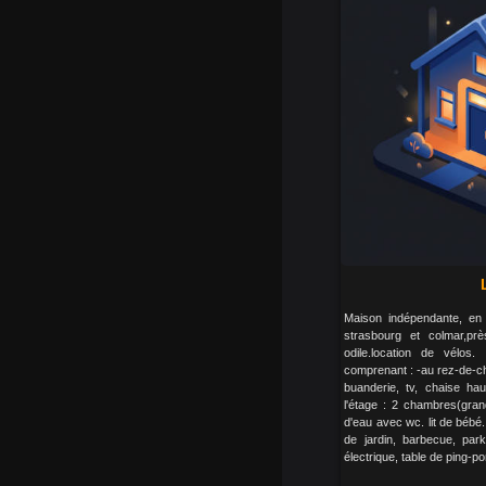
Maison indépendante, en p
strasbourg et colmar,pr
odile.location de vélos
comprenant : -au rez-de-ch
buanderie, tv, chaise ha
l'étage : 2 chambres(grand
d'eau avec wc. lit de bébé. 
de jardin, barbecue, park
électrique, table de ping-pon