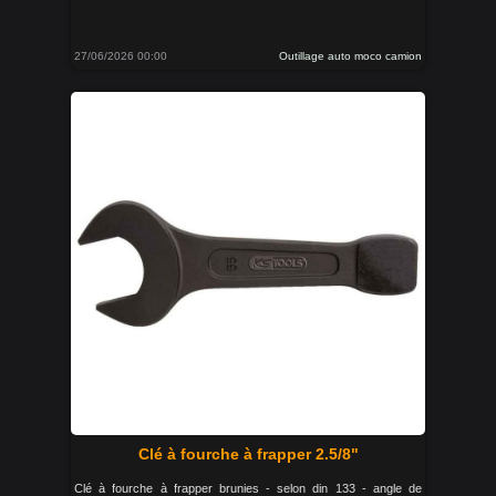
27/06/2026 00:00
Outillage auto moco camion
Clé à fourche à frapper 2.5/8"
Clé à fourche à frapper brunies - selon din 133 - angle de