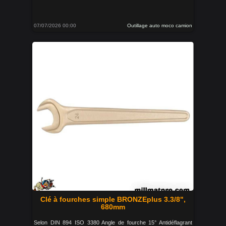
07/07/2026 00:00
Outillage auto moco camion
Clé à fourches simple BRONZEplus 3.3/8",
680mm
Selon DIN 894 ISO 3380 Angle de fourche 15° Antidéflagrant