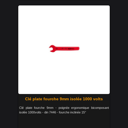
Clé plate fourche 9mm isolée 1000 volts
Clé plate fourche 9mm - poignée ergonomique bicomposant
isolée 1000volts - din 7446 - fourche inclinée 15°