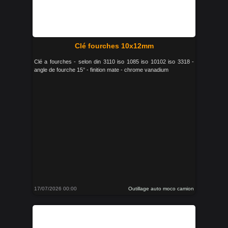
Clé fourches 10x12mm
Clé a fourches - selon din 3110 iso 1085 iso 10102 iso 3318 -
angle de fourche 15° - finition mate - chrome vanadium
17/07/2026 00:00
Outillage auto moco camion