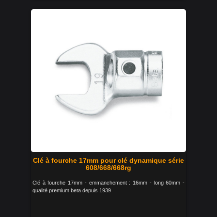
Clé à fourche 17mm pour clé dynamique série
608/668/668rg
Clé à fourche 17mm - emmanchement : 16mm - long 60mm -
qualité premium beta depuis 1939