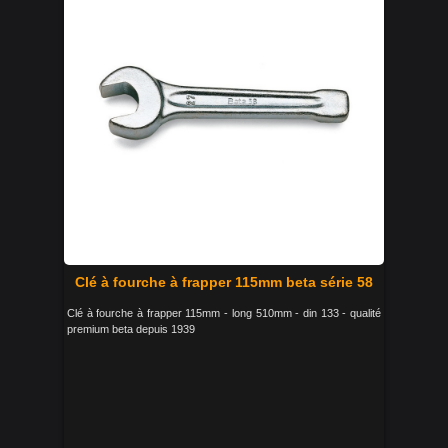
Clé à fourche à frapper 115mm beta série 58
Clé à fourche à frapper 115mm - long 510mm - din 133 - qualité
premium beta depuis 1939