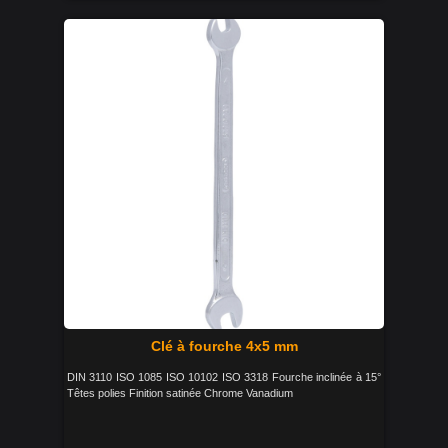
Clé à fourche 4x5 mm
DIN 3110 ISO 1085 ISO 10102 ISO 3318 Fourche inclinée à 15°
Têtes polies Finition satinée Chrome Vanadium