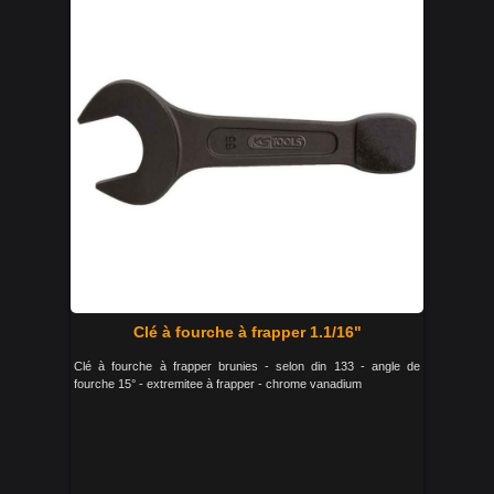
Clé à fourche à frapper 1.1/16"
Clé à fourche à frapper brunies - selon din 133 - angle de
fourche 15° - extremitee à frapper - chrome vanadium