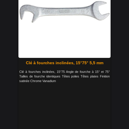
Clé à fourches inclinées, 15°75° 5,5 mm
Clé à fourches inclinées, 15°75 Angle de fourche à 15° et 75°
Tailles de fourche identiques Têtes polies Têtes plates Finition
satinée Chrome Vanadium