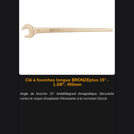
Clé à fourches longue BRONZEplus 15° -
1.3/8", 450mm
Angle de fourche 15° Antidéflagrant Amagnétique Sécurisée
contre le risque d'explosion Résistante à la corrosion Durcie