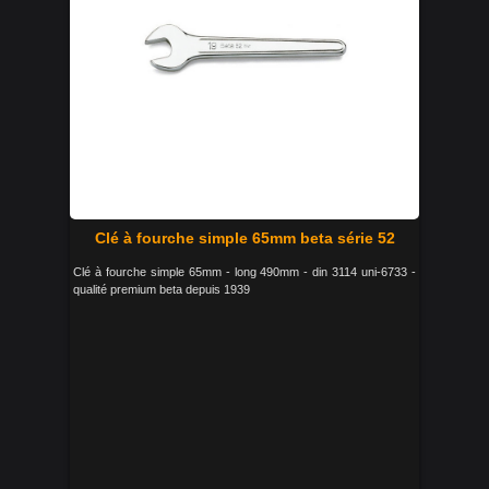
Clé à fourche simple 65mm beta série 52
Clé à fourche simple 65mm - long 490mm - din 3114 uni-6733 -
qualité premium beta depuis 1939