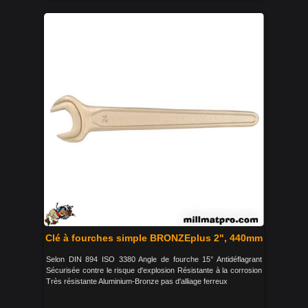
Clé à fourches simple BRONZEplus 2", 440mm
Selon DIN 894 ISO 3380 Angle de fourche 15° Antidéflagrant
Sécurisée contre le risque d'explosion Résistante à la corrosion
Très résistante Aluminium-Bronze pas d'alliage ferreux