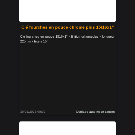
Clé fourches en pouce chrome plus 15/16x1"
Clé fourches en pouce 1516x1" - finition crhomeplus - longueur
225mm - tête a 15°
30/05/2026 00:00
Outillage auto moco camion