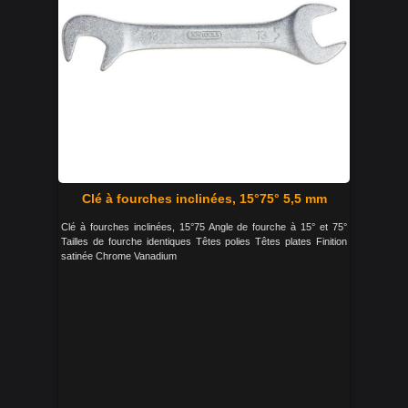
Clé à fourches inclinées, 15°75° 5,5 mm
Clé à fourches inclinées, 15°75 Angle de fourche à 15° et 75°
Tailles de fourche identiques Têtes polies Têtes plates Finition
satinée Chrome Vanadium