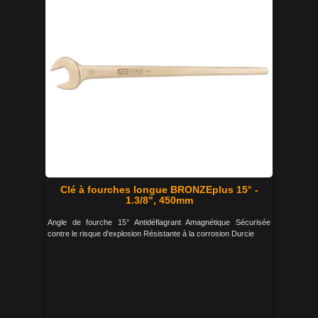
Clé à fourches longue BRONZEplus 15° -
1.3/8", 450mm
Angle de fourche 15° Antidéflagrant Amagnétique Sécurisée
contre le risque d'explosion Résistante à la corrosion Durcie