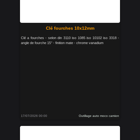
Clé fourches 10x12mm
Clé a fourches - selon din 3110 iso 1085 iso 10102 iso 3318 -
angle de fourche 15° - finition mate - chrome vanadium
17/07/2026 00:00
Outillage auto moco camion