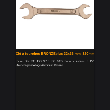
Clé à fourches BRONZEplus 32x36 mm, 320mm
Selon DIN 895 ISO 3318 ISO 1085 Fourche inclinée à 15°
Antidéflagrant Alliage Aluminium-Bronze