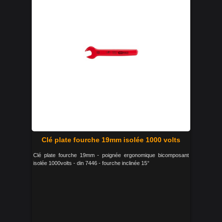
Clé plate fourche 19mm isolée 1000 volts
Clé plate fourche 19mm - poignée ergonomique bicomposant
isolée 1000volts - din 7446 - fourche inclinée 15°