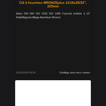
Clé à fourches BRONZEplus 11/16x25/32",
225mm
Selon DIN 895 ISO 3318 ISO 1085 Fourche inclinée à 15°
Antidéflagrant Alliage Aluminium-Bronze
21/05/2026 00:00
Outillage auto moco camion