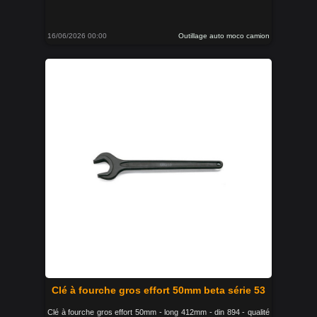
16/06/2026 00:00
Outillage auto moco camion
Clé à fourche gros effort 50mm beta série 53
Clé à fourche gros effort 50mm - long 412mm - din 894 - qualité