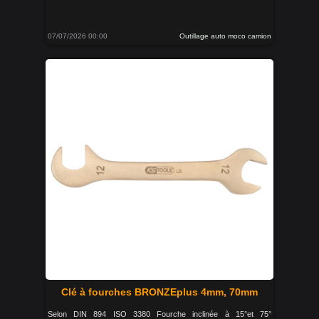
07/07/2026 00:00
Outillage auto moco camion
Clé à fourches BRONZEplus 4mm, 70mm
Selon DIN 894 ISO 3380 Fourche inclinée à 15°et 75°