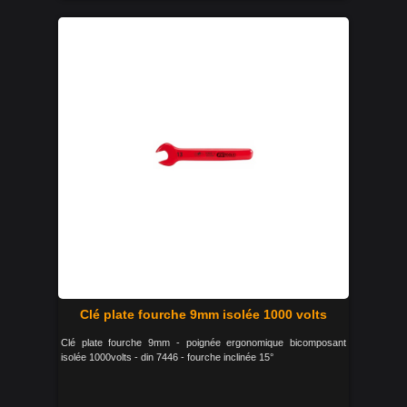
Clé plate fourche 9mm isolée 1000 volts
Clé plate fourche 9mm - poignée ergonomique bicomposant
isolée 1000volts - din 7446 - fourche inclinée 15°