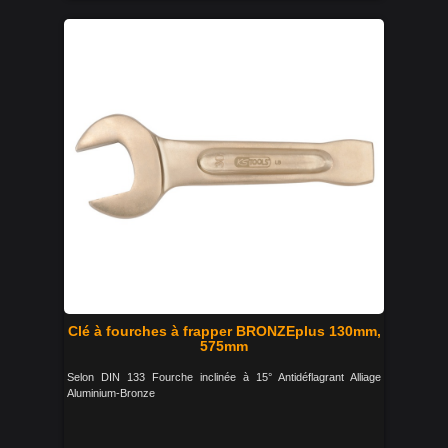
Clé à fourches à frapper BRONZEplus 130mm,
575mm
Selon DIN 133 Fourche inclinée à 15° Antidéflagrant Alliage
Aluminium-Bronze