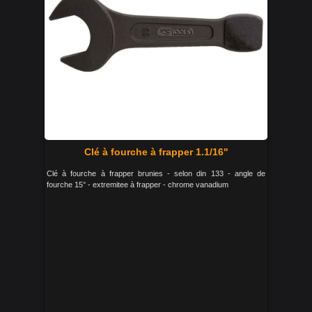
Clé à fourche à frapper 1.1/16"
Clé à fourche à frapper brunies - selon din 133 - angle de
fourche 15° - extremitee à frapper - chrome vanadium