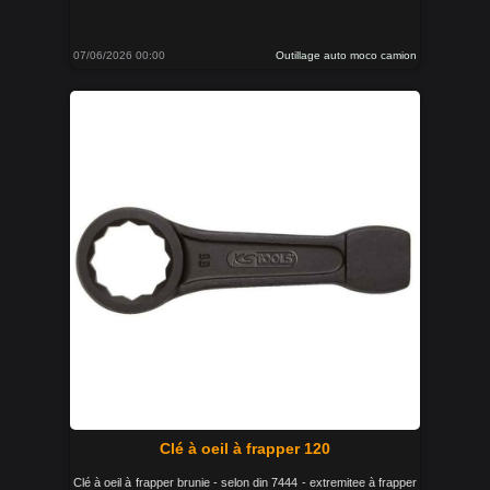
07/06/2026 00:00
Outillage auto moco camion
Clé à oeil à frapper 120
Clé à oeil à frapper brunie - selon din 7444 - extremitee à frapper