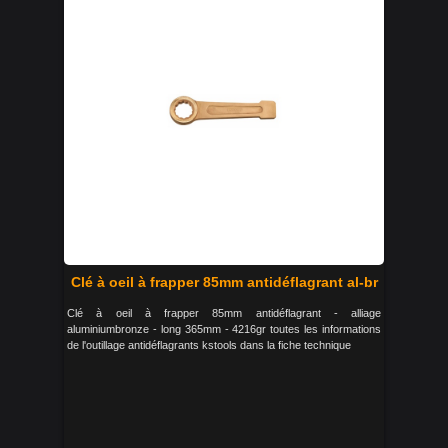
Clé à oeil à frapper 85mm antidéflagrant al-br
Clé à oeil à frapper 85mm antidéflagrant - alliage
aluminiumbronze - long 365mm - 4216gr toutes les informations
de l'outillage antidéflagrants kstools dans la fiche technique