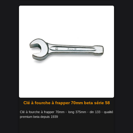
Clé à fourche à frapper 70mm beta série 58
Clé à fourche à frapper 70mm - long 375mm - din 133 - qualité
premium beta depuis 1939