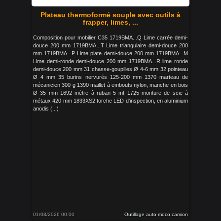
Plateau thermoformé souple avec outils à
frapper, limes, ...
Composition pour mobilier C35 1719BMA...Q Lime carrée demi-
douce 200 mm 1719BMA...T Lime triangulaire demi-douce 200
mm 1719BMA...P Lime plate demi-douce 200 mm 1719BMA...M
Lime demi-ronde demi-douce 200 mm 1719BMA...R lime ronde
demi-douce 200 mm 31 chasse-goupilles Ø 4-6 mm 32 pointeau
Ø 4 mm 35 burins nervurés 125-200 mm 1370 marteau de
mécanicien 300 g 1390 maillet à embouts nylon, manche en bois
Ø 35 mm 1692 mètre à ruban 5 mt 1725 monture de scie à
métaux 420 mm 1833XS2 torche LED d'inspection, en aluminium
anodis (...)
01/08/2026 00:00
Outillage auto moco camion