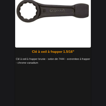
Clé à oeil à frapper 1.5/16"
Clé à oeil à frapper brunie - selon din 7444 - extremitee à frapper
- chrome vanadium