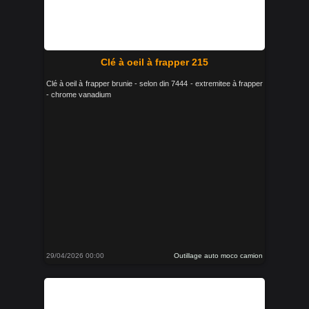
Clé à oeil à frapper 215
Clé à oeil à frapper brunie - selon din 7444 - extremitee à frapper
- chrome vanadium
29/04/2026 00:00
Outillage auto moco camion