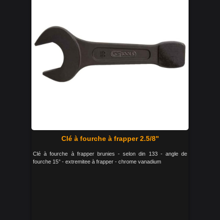
Clé à fourche à frapper 2.5/8"
Clé à fourche à frapper brunies - selon din 133 - angle de
fourche 15° - extremitee à frapper - chrome vanadium