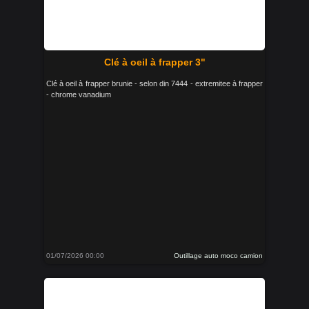
Clé à oeil à frapper 3"
Clé à oeil à frapper brunie - selon din 7444 - extremitee à frapper
- chrome vanadium
01/07/2026 00:00
Outillage auto moco camion