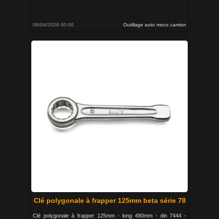
08/04/2026 00:00
Outillage auto moco camion
Clé polygonale à frapper 125mm beta série 78
Clé polygonale à frapper 125mm - long 490mm - din 7444 -