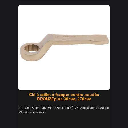
Clé à œillet à frapper contre-coudée
BRONZEplus 30mm, 270mm
12 pans Selon DIN 7444 Oeil coudé à 75° Antidéflagrant Alliage
Aluminium-Bronze