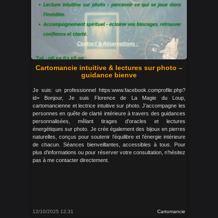
Cartomancie intuitive & lectures sur photo –
guidance bienve
Je suis: un professionnel https:www.facebook.comprofile.php?
id= Bonjour, Je suis Florence de La Magie du Loup,
cartomancienne et lectrice intuitive sur photo. J’accompagne les
personnes en quête de clarté intérieure à travers des guidances
personnalisées, mêlant tirages d’oracles et lectures
énergétiques sur photo. Je crée également des bijoux en pierres
naturelles, conçus pour soutenir l’équilibre et l’énergie intérieure
de chacun. Séances bienveillantes, accessibles à tous. Pour
plus d’informations ou pour réserver votre consultation, n’hésitez
pas à me contacter directement.
12/10/2025 12:31
Cartomancie