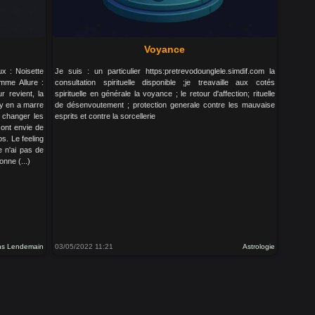
Voyance
x : Noisette
Je suis : un particulier https:pretrevodounglele.simdif.com la
mme Allure :
consultation spirituelle disponible ;je treavaille aux cotés
r revient, la
spirituelle en générale la voyance ; le retour d'affection; rituelle
l y en a marre
de désenvoutement ; protection generale contre les mauvaise
 changer les
esprits et contre la sorcellerie
ont envie de
s. Le feeling
e n'ai pas de
nne (...)
ns Lendemain
03/05/2022 11:21
Astrologie