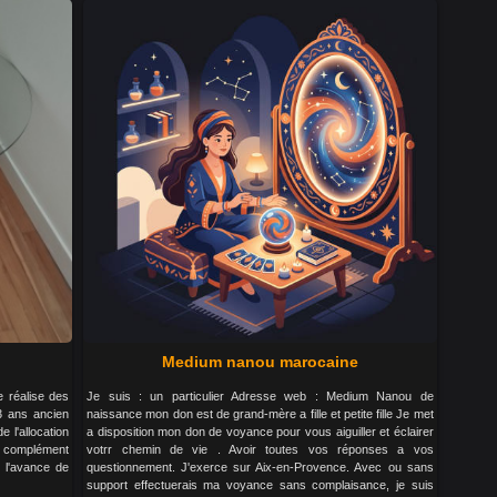
Medium nanou marocaine
je réalise des
Je suis : un particulier Adresse web : Medium Nanou de
3 ans ancien
naissance mon don est de grand-mère a fille et petite fille Je met
 l'allocation
a disposition mon don de voyance pour vous aiguiller et éclairer
e complément
votrr chemin de vie . Avoir toutes vos réponses a vos
 l'avance de
questionnement. J'exerce sur Aix-en-Provence. Avec ou sans
support effectuerais ma voyance sans complaisance, je suis