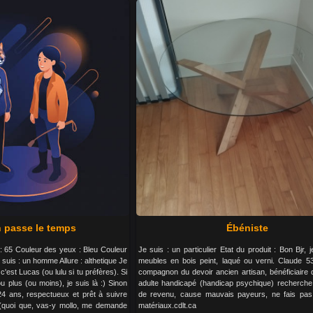
n passe le temps
Ébéniste
s : 65 Couleur des yeux : Bleu Couleur
Je suis : un particulier Etat du produit : Bon Bjr, 
suis : un homme Allure : althetique Je
meubles en bois peint, laqué ou verni. Claude 5
 c'est Lucas (ou lulu si tu préfères). Si
compagnon du devoir ancien artisan, bénéficiaire de
 plus (ou moins), je suis là :) Sinon
adulte handicapé (handicap psychique) recherch
4 ans, respectueux et prêt à suivre
de revenu, cause mauvais payeurs, ne fais pas
s (quoi que, vas-y mollo, me demande
matériaux.cdlt.ca