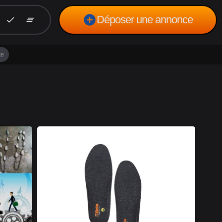
add_circle
Déposer une annonce
check
clear_all
te