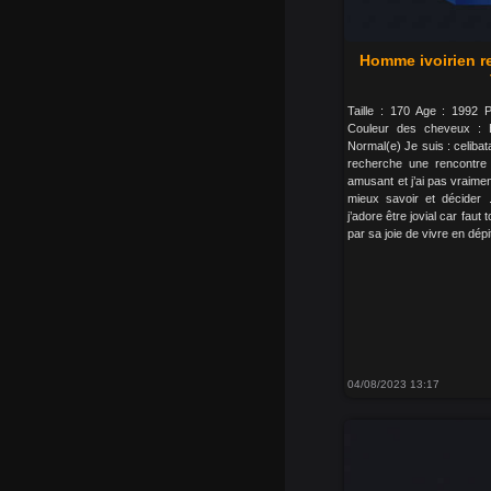
Homme ivoirien r
Taille : 170 Age : 1992 
Couleur des cheveux : 
Normal(e) Je suis : celibata
recherche une rencontre
amusant et j’ai pas vraimen
mieux savoir et décider
j’adore être jovial car fau
par sa joie de vivre en dépi
04/08/2023 13:17