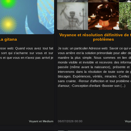
Voyance et résolution définitive de
La gitana
problèmes
dresse web: Quand vous avez tout fait
Je suis: un particulier Adresse web: Savoir ce qui v
sort qui s'acharne sur vous et sur
vous arrière est la solution primordiale pour aller de
s et que vous en n'avez pas arrivé je
manière la plus simple. Nous sommes en lien di
monde visible et invisible et recevons des informa
passée (même avant la naissance), présente et 
intervenons dans la résolution de toute sorte de
blocages. Expériences, vérités, miracles. Confie
sans crainte. -Rerour d'affection et tout problème
d'amour; -Conception d'enfant -Booster son (...)
Voyant et Medium
06/07/2026 00:00
Voya