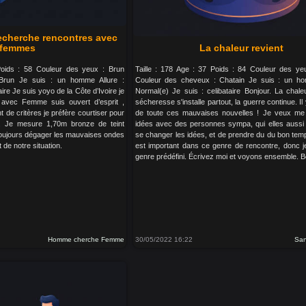
echerche rencontres avec
femmes
La chaleur revient
Poids : 58 Couleur des yeux : Brun
Taille : 178 Age : 37 Poids : 84 Couleur des yeu
Brun Je suis : un homme Allure :
Couleur des cheveux : Chatain Je suis : un ho
ire Je suis yoyo de la Côte d’Ivoire je
Normal(e) Je suis : celibataire Bonjour. La chaleu
 avec Femme suis ouvert d’esprit ,
sécheresse s'installe partout, la guerre continue. I
t de critères je préfère courtiser pour
de toute ces mauvaises nouvelles ! Je veux me
 . Je mesure 1,70m bronze de teint
idées avec des personnes sympa, qui elles aussi 
t toujours dégager les mauvaises ondes
se changer les idées, et de prendre du du bon temp
t de notre situation.
est important dans ce genre de rencontre, donc j
genre prédéfini. Écrivez moi et voyons ensemble. Bo
Homme cherche Femme
30/05/2022 16:22
Sa