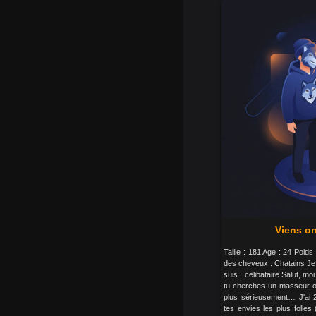
Viens o
Taille : 181 Age : 24 Poid
des cheveux : Chatains Je 
suis : celibataire Salut, moi
tu cherches un masseur ou
plus sérieusement… J'ai 2
tes envies les plus folle