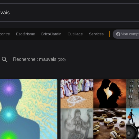
account_circle
contre
Ésotérisme
Brico/Jardin
Outillage
Services
Mon comp
search
Recherche : mauvais
(200)