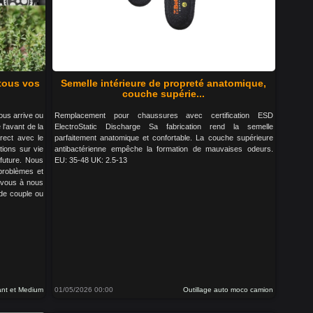
 tous vos
Semelle intérieure de propreté anatomique,
couche supérie...
ous arrive ou
Remplacement pour chaussures avec certification ESD
 l'avant de la
ElectroStatic Discharge Sa fabrication rend la semelle
rect avec le
parfaitement anatomique et confortable. La couche supérieure
tions sur vie
antibactérienne empêche la formation de mauvaises odeurs.
future. Nous
EU: 35-48 UK: 2.5-13
 problèmes et
z vous à nous
 de couple ou
nt et Medium
01/05/2026 00:00
Outillage auto moco camion