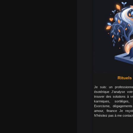
Rituels
Je suis: un professionn
ésotérique J'analyse votr
trouver des solutions à 
karmiques, sortilèges, 
Exorcisme, dégagements 
amour, finance Je reçoi
N'hésitez pas à me contact