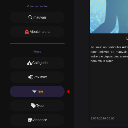
Votre recherche
search
mauvais
add_alert
Ajouter alerte
Je suis: un particulier A
Filtres
pour enlevez ce mauvais 
votre vie depuis des année
peux vous aider.
category
Catégorie
euro
Prix max
filter_list
Trie
delete
local_offer
Type
13/07/2026 00:00
store
Annonce