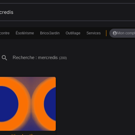
account_circle
contre
Ésotérisme
Brico/Jardin
Outillage
Services
Mon comp
search
Recherche : mercredis
(200)