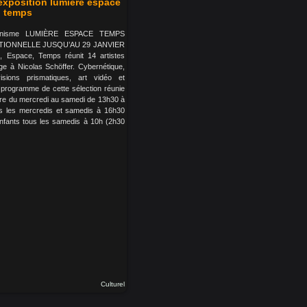
'exposition lumière espace
temps
ganisme LUMIÈRE ESPACE TEMPS
IONNELLE JUSQU’AU 29 JANVIER
e, Espace, Temps réunit 14 artistes
 à Nicolas Schöffer. Cybernétique,
 visions prismatiques, art vidéo et
programme de cette sélection réunie
ibre du mercredi au samedi de 13h30 à
us les mercredis et samedis à 16h30
 enfants tous les samedis à 10h (2h30
Culturel