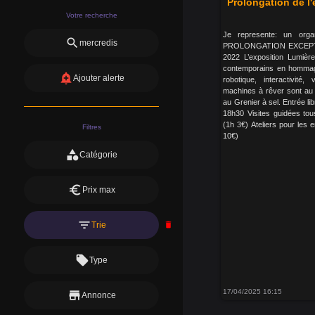
Prolongation de l
Votre recherche
Je represente: un or
search
mercredis
PROLONGATION EXCEPT
2022 L’exposition Lumièr
contemporains en hommage
add_alert
Ajouter alerte
robotique, interactivité,
machines à rêver sont au 
au Grenier à sel. Entrée l
18h30 Visites guidées to
(1h 3€) Ateliers pour les
Filtres
10€)
category
Catégorie
euro
Prix max
filter_list
Trie
delete
local_offer
Type
17/04/2025 16:15
store
Annonce