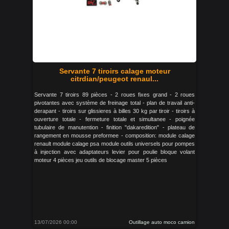
Servante 7 tiroirs calage moteur
citrdian/peugeot renaul...
Servante 7 tiroirs 89 pièces - 2 roues fixes grand - 2 roues
pivotantes avec système de freinage total - plan de travail anti-
derapant - tiroirs sur glissieres à billes 30 kg par tiroir - tiroirs à
ouverture totale - fermeture totale et simultanee - poignée
tubulaire de manutention - finition "dakaredition" - plateau de
rangement en mousse preformee - composition: module calage
renault module calage psa module outils universels pour pompes
à injection avec adaptateurs levier pour poulie bloque volant
moteur 4 pièces jeu outils de blocage master 5 pièces
13/07/2026 00:00
Outillage auto moco camion