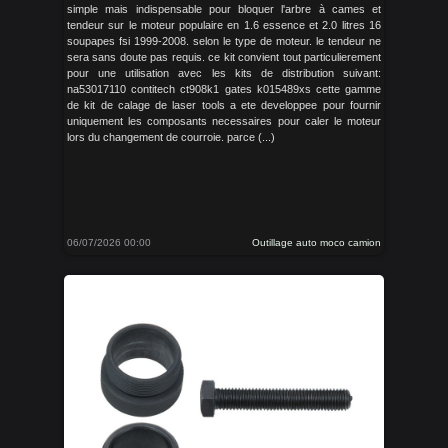
simple mais indispensable pour bloquer l'arbre à cames et
tendeur sur le moteur populaire en 1.6 essence et 2.0 litres 16
soupapes fsi 1999-2008. selon le type de moteur. le tendeur ne
sera sans doute pas requis. ce kit convient tout particulierement
pour une utilisation avec les kits de distribution suivant:
na53017110 contitech ct908k1 gates k015489xs cette gamme
de kit de calage de laser tools a ete developpee pour fournir
uniquement les composants necessaires pour caler le moteur
lors du changement de courroie. parce (...)
06/07/2026 00:00
Outillage auto moco camion