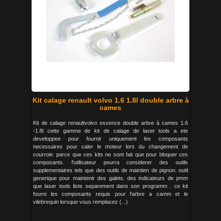
Kit calage renault volvo 1.6 1.8l double arbre à
cames
Kit de calage renaultvolvo essence double arbre à cames 1.6
-1.8l cette gamme de kit de calage de laser tools a ete
developpee pour fournir uniquement les composants
necessaires pour caler le moteur lors du changement de
courroie. parce que ces kits ne sont fait que pour bloquer ces
composants. l'utilisateur pourra considerer des outils
supplementaires tels que des outils de maintien de pignon. outil
generique pour maintenir des galets. des indicateurs de pmm
que laser tools liste separement dans son programm . ce kit
fourni les composants requis pour l'arbre a camm et le
vilebrequin lorsque vous remplacez (...)