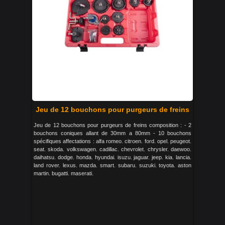
Jeu de 12 bouchons pour purgeurs de freins
Jeu de 12 bouchons pour purgeurs de freins composition : - 2
bouchons coniques allant de 30mm a 80mm - 10 bouchons
spécifiques affectations : alfa romeo. citroen. ford. opel. peugeot.
seat. skoda. volkswagen. cadillac. chevrolet. chrysler. daewoo.
daihatsu. dodge. honda. hyundai. isuzu. jaguar. jeep. kia. lancia.
land rover. lexus. mazda. smart. subaru. suzuki. toyota. aston
martin. bugatti. maserati.