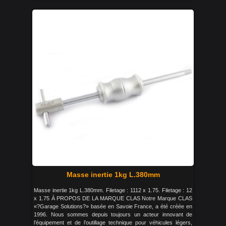
Masse inertie 1kg L.380mm
Masse inertie 1kg L.380mm. Filetage : 1112 x 1.75. Filetage : 12
x 1.75 À PROPOS DE LA MARQUE CLAS Notre Marque CLAS
«?Garage Solutions?» basée en Savoie France, a été créée en
1996. Nous sommes depuis toujours un acteur innovant de
l’équipement et de l’outillage technique pour véhicules légers,