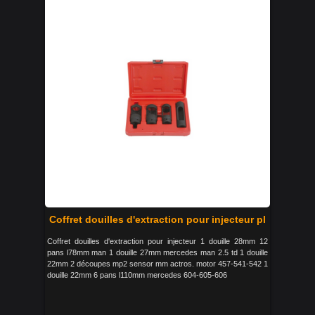
Coffret douilles d'extraction pour injecteur pl
Coffret douilles d'extraction pour injecteur 1 douille 28mm 12
pans l78mm man 1 douille 27mm mercedes man 2.5 td 1 douille
22mm 2 découpes mp2 sensor mm actros. motor 457-541-542 1
douille 22mm 6 pans l110mm mercedes 604-605-606