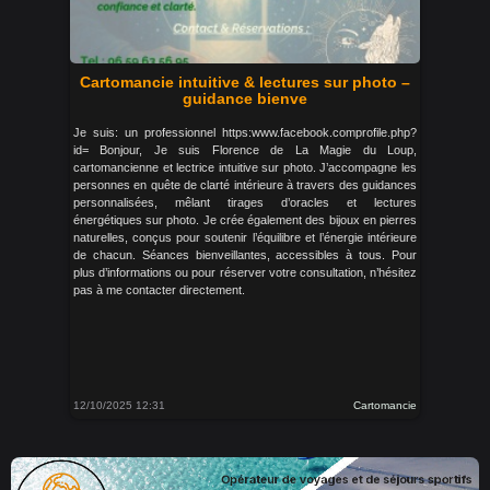
Cartomancie intuitive & lectures sur photo –
guidance bienve
Je suis: un professionnel https:www.facebook.comprofile.php?
id= Bonjour, Je suis Florence de La Magie du Loup,
cartomancienne et lectrice intuitive sur photo. J’accompagne les
personnes en quête de clarté intérieure à travers des guidances
personnalisées, mêlant tirages d’oracles et lectures
énergétiques sur photo. Je crée également des bijoux en pierres
naturelles, conçus pour soutenir l’équilibre et l’énergie intérieure
de chacun. Séances bienveillantes, accessibles à tous. Pour
plus d’informations ou pour réserver votre consultation, n’hésitez
pas à me contacter directement.
12/10/2025 12:31
Cartomancie