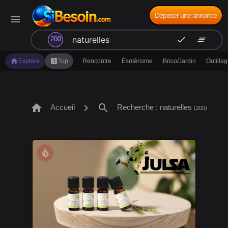
Déposer une annonce
menu
search
check
clear_all
200
home
looks_one
Explore
Top
Rencontre
Ésotérisme
Brico/Jardin
Outilla
home
chevron_right
search
Accueil
Recherche : naturelles
(200)
local_fire_department