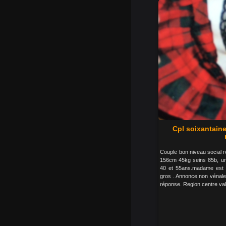
Cpl soixantain
Couple bon niveau social 
156cm 45kg seins 85b, un
40 et 55ans.madame est 
gros . Annonce non vénale.
réponse. Region centre val 