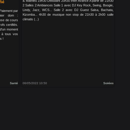
& Mathieu 19h30 Débutant 20h30 Inter Avancé A partir de 21h30
fié
2 Salles 2 Ambiances Salle 1 avec DJ Key Rock, Swing, Boogie,
Lindy, Jazz, WCS... Salle 2 avec DJ Guest Salsa, Bachata,
 Paiement par
Kizomba... 4h30 de musique non stop de 21h30 à 2h00 salle
nter dom :
climatis (...)
pose de cours
fs certifiés.
r d'un moment
s à tous vos
s !
Santé
06/05/2022 10:50
Soirées