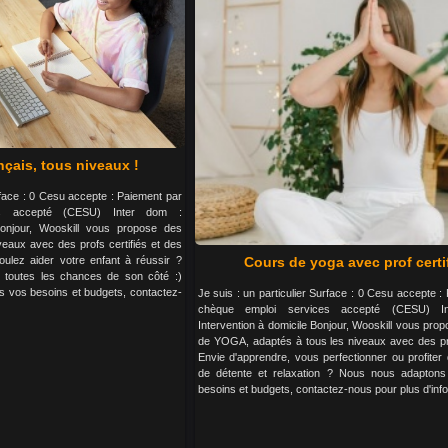
nçais, tous niveaux !
urface : 0 Cesu accepte : Paiement par
es accepté (CESU) Inter dom :
Bonjour, Wooskill vous propose des
veaux avec des profs certifiés et des
Cours de yoga avec prof certi
voulez aider votre enfant à réussir ?
z toutes les chances de son côté :)
 vos besoins et budgets, contactez-
Je suis : un particulier Surface : 0 Cesu accepte :
chèque emploi services accepté (CESU) I
Intervention à domicile Bonjour, Wooskill vous pro
de YOGA, adaptés à tous les niveaux avec des pro
Envie d'apprendre, vous perfectionner ou profite
de détente et relaxation ? Nous nous adapton
besoins et budgets, contactez-nous pour plus d'info