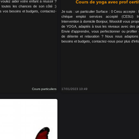
 voulez aider votre enfant à réussir ?
Cours de yoga avec prof certi
z toutes les chances de son côté :)
 vos besoins et budgets, contactez-
Je suis : un particulier Surface : 0 Cesu accepte :
chèque emploi services accepté (CESU) I
Intervention à domicile Bonjour, Wooskill vous pro
de YOGA, adaptés à tous les niveaux avec des pro
Envie d'apprendre, vous perfectionner ou profite
de détente et relaxation ? Nous nous adapton
besoins et budgets, contactez-nous pour plus d'info
Cours particuliers
17/01/2023 10:49