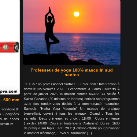
Professeur de yoga 100% masculin sud
nantes
Je suis : un professionnel Surface : 0 Inter dom : Intervention à
domicile Nouveautés 2026 : Événements & Cours Collectifs À
partir de janvier 2026, la maison d'hôtes ARABEL44 située à
Sainte-Pazanne (20 minutes de Nantes) enrichit son programme
 L.600 mm
avec des rendez-vous dédiés à la communauté masculine.
Samedis "Hatha Yoga Masculin" Un espace de pratique
 acrylique 0°
bienveillant, ouvert à tous les niveaux. Quand : Tous les
s 2 poignées
samedis. Deux créneaux au choix : 11h00 : Cours en tenue
rs de chocs
(Textile). 14h00 : Cours en toute liberté (Naturiste). Durée : 1h30
Aluminium
de pratique sur tapis. Tarif : 20 € (Collation offerte pour prolonger
le moment d'échange) Envoi du formulaire (...)