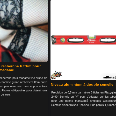
e recherche h ttbm pour
madame
recherche pour madame fine brune de
 homme grand réellement ttbm entre
Niveau aluminium à double semelle,
un peu réservée mais apprecie très
 Photos obligatoires pour obtenir une
Précision de 0,5 mm par mètre 3 fioles en Plexyglas
de loire.
2x90° Semelle en "V" pour s'adapter sur les tube
pour une bonne maniabilité Embouts absorbeu
Semelle plane fraisée Epaisseur de parois 1,8 mm 