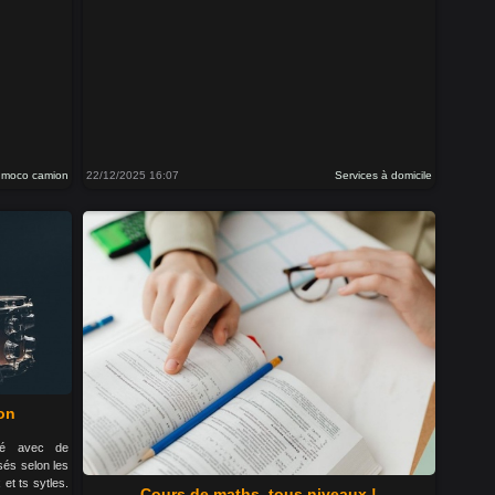
o moco camion
22/12/2025 16:07
Services à domicile
lon
llé avec de
és selon les
et ts sytles.
Cours de maths, tous niveaux !