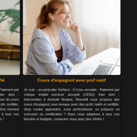
fié
Cours d'espagnol avec prof natif
 Paiement par
Je suis : un particulier Surface : 0 Cesu accepte : Paiement par
nter dom :
chèque emploi services accepté (CESU) Inter dom :
pose de cours
Intervention à domicile Bonjour, Wooskill vous propose des
fs certifiés.
cours d'espagnol, tous niveaux avec des profs natifs et certifiés.
r d'un moment
Vous voulez apprendre, vous perfectionner ou préparer un
s à tous vos
concours ou certification ? Nous nous adaptons à tous vos
s !
besoins et budgets, contactez-nous pour plus d'infos !