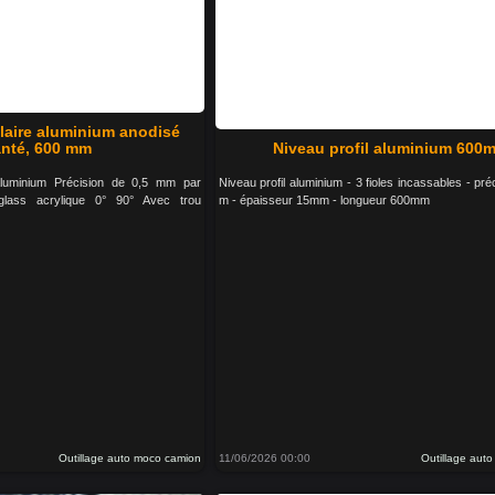
laire aluminium anodisé
nté, 600 mm
Niveau profil aluminium 600
 aluminium Précision de 0,5 mm par
Niveau profil aluminium - 3 fioles incassables - pr
glass acrylique 0° 90° Avec trou
m - épaisseur 15mm - longueur 600mm
Outillage auto moco camion
11/06/2026 00:00
Outillage aut