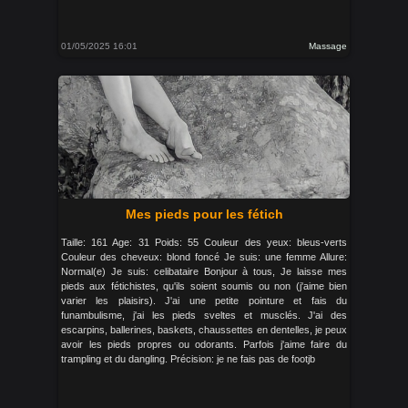
01/05/2025 16:01
Massage
Mes pieds pour les fétich
Taille: 161 Age: 31 Poids: 55 Couleur des yeux: bleus-verts
Couleur des cheveux: blond foncé Je suis: une femme Allure:
Normal(e) Je suis: celibataire Bonjour à tous, Je laisse mes
pieds aux fétichistes, qu'ils soient soumis ou non (j'aime bien
varier les plaisirs). J'ai une petite pointure et fais du
funambulisme, j'ai les pieds sveltes et musclés. J'ai des
escarpins, ballerines, baskets, chaussettes en dentelles, je peux
avoir les pieds propres ou odorants. Parfois j'aime faire du
trampling et du dangling. Précision: je ne fais pas de footjb