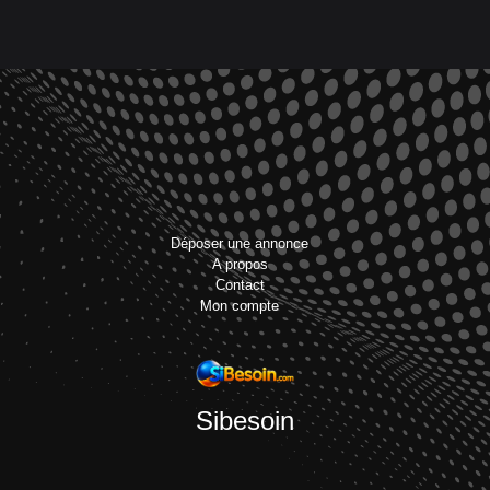
Déposer une annonce
A propos
Contact
Mon compte
Sibesoin