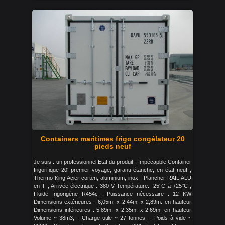
Containers maritimes frigo congélateur 20
pieds neuf
Je suis : un professionnel Etat du produit : Impécapble Container
frigorifique 20' premier voyage, garanti étanche, en état neuf ;
Thermo King Acier corten, aluminium, inox ; Plancher RAIL ALU
en T ; Arrivée électrique : 380 V Température: -25°C à +25°C ;
Fluide frigorigène R454c ; Puissance nécessaire : 12 KW
Dimensions extérieures : 6,05m. x 2,44m. x 2,89m. en hauteur
Dimensions intérieures : 5,89m. x 2,35m. x 2,69m. en hauteur
Volume ~ 38m3, - Charge utile ~ 27 tonnes. - Poids à vide ~