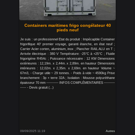
Containers maritimes frigo congélateur 40
pieds neuf
Je suis : un professionnel Etat du produit : Impécapble Container
frigorifique 40' premier voyage, garanti étanche, en état neuf ;
Carrier Acier corten, aluminium, inox ; Plancher RAIL ALU en T ;
Arrivée électrique : 380 V Température: -25°C à +25°C ; Fluide
frigorigène R454c ; Puissance nécessaire : 12 KW Dimensions
extérieures : 12,19m. x 2,44m. x 2,89m. en hauteur Dimensions
intérieures : 12,02m. x 2,35m. x 2,69m. en hauteur Volume ~
67m3, - Charge utile ~ 29 tonnes. - Poids à vide ~ 4590kg Prise
branchement : 3p + terre 32A ; Isolation : Mousse polyuréthane
épaisseur 70 mm ---------- INFOS COMPLÉMENTAIRES ---------
----- - Devis gratuit (...)
09/09/2025 11:19
Autres