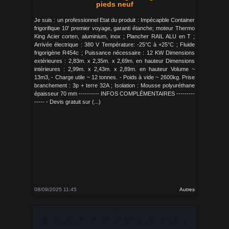
pieds neuf
Je suis : un professionnel Etat du produit : Impécapble Container
frigorifique 10' premier voyage, garanti étanche; moteur Thermo
King Acier corten, aluminium, inox ; Plancher RAIL ALU en T ;
Arrivée électrique : 380 V Température: -25°C à +25°C ; Fluide
frigorigène R454c ; Puissance nécessaire : 12 KW Dimensions
extérieures : 2,83m. x 2,35m. x 2,69m. en hauteur Dimensions
intérieures : 2,99m. x 2,43m. x 2,89m. en hauteur Volume ~
13m3, - Charge utile ~ 12 tonnes. - Poids à vide ~ 2600kg. Prise
branchement : 3p + terre 32A ; Isolation : Mousse polyuréthane
épaisseur 70 mm ---------- INFOS COMPLÉMENTAIRES ---------
----- - Devis gratuit sur (...)
08/09/2025 11:45
Autres