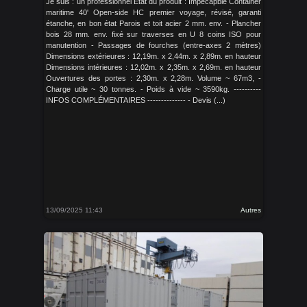
Je suis : un professionnel Etat du produit : Impécapble Container
maritime 40' Open-side HC premier voyage, révisé, garanti
étanche, en bon état Parois et toit acier 2 mm. env. - Plancher
bois 28 mm. env. fixé sur traverses en U 8 coins ISO pour
manutention - Passages de fourches (entre-axes 2 mètres)
Dimensions extérieures : 12,19m. x 2,44m. x 2,89m. en hauteur
Dimensions intérieures : 12,02m. x 2,35m. x 2,69m. en hauteur
Ouvertures des portes : 2,30m. x 2,28m. Volume ~ 67m3, -
Charge utile ~ 30 tonnes. - Poids à vide ~ 3590kg. ----------
INFOS COMPLÉMENTAIRES -------------- - Devis (...)
13/09/2025 11:43
Autres