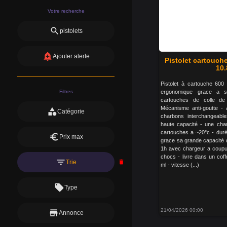
Votre recherche
search
pistolets
add_alert
Ajouter alerte
Pistolet cartouche
10.
Pistolet à cartouche 600 
Filtres
ergonomique grace a so
cartouches de colle de 
Mécanisme anti-goutte - 
category
Catégorie
charbons interchangeable
haute capacité - une char
cartouches a ~20°c - dur
euro
Prix max
grace sa grande capacité 
1h avec chargeur a coupur
chocs - livre dans un coff
filter_list
Trie
delete
ml - vitesse (...)
local_offer
Type
21/04/2026 00:00
store
Annonce