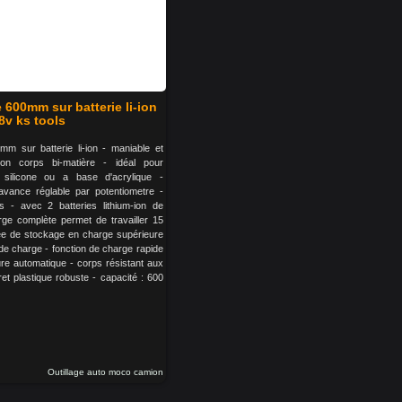
 600mm sur batterie li-ion
8v ks tools
mm sur batterie li-ion - maniable et
n corps bi-matière - idéal pour
silicone ou a base d'acrylique -
avance réglable par potentiometre -
s - avec 2 batteries lithium-ion de
ge complète permet de travailler 15
ée de stockage en charge supérieure
de charge - fonction de charge rapide
e automatique - corps résistant aux
ret plastique robuste - capacité : 600
Outillage auto moco camion