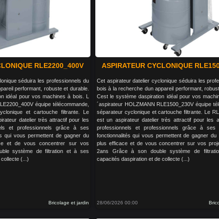
LONIQUE RLE2200_400V
ASPIRATEUR CYCLONIQUE RLE15
clonique séduira les professionnels du
Cet aspirateur datelier cyclonique séduira les prof
pareil performant, robuste et durable.
bois à la recherche dun appareil performant, robust
on idéal pour vos machines à bois. L
Cest le système daspiration idéal pour vos machi
LE2200_400V équipe télécommande,
´aspirateur HOLZMANN RLE1500_230V équipe té
clonique et cartouche filtrante. Le
séparateur cyclonique et cartouche filtrante. Le
teur datelier très attractif pour les
est un aspirateur datelier très attractif pour les a
nels et professionnels grâce à ses
professionnels et professionnels grâce à ses
és qui vous permettent de gagner du
fonctionnalités qui vous permettent de gagner du
ace et de vous concentrer sur vos
plus efficace et de vous concentrer sur vos proj
ble système de filtration et à ses
2ans Grâce à son double système de filtrati
collecte (...)
capacités daspiration et de collecte (...)
Bricolage et jardin
28/06/2026 00:00
Bric