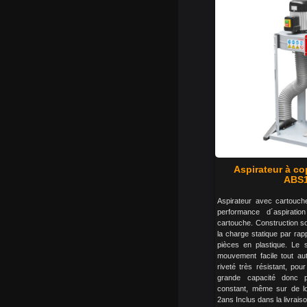
Aspirateur à c
ABS1
Aspirateur avec cartouche 
performance d´aspirati
cartouche. Construction so
la charge statique par ra
pièces en plastique. Le
mouvement facile tout auto
riveté très résistant, po
grande capacité donc pe
constant, même sur de lo
2ans Inclus dans la livraison