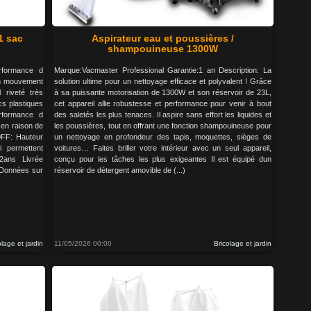
1 sac
Aspirateur eau et poussières /
shampouineuse 1300W
erformance d
Marque:Vacmaster Professional Garantie:1 an Description: La
un mouvement
solution ultime pour un nettoyage efficace et polyvalent ! Grâce
l riveté très
à sa puissante motorisation de 1300W et son réservoir de 23L,
cs plastiques
cet appareil allie robustesse et performance pour venir à bout
rformance d
des saletés les plus tenaces. Il aspire sans effort les liquides et
 en raison de
les poussières, tout en offrant une fonction shampouineuse pour
0FF: Hauteur
un nettoyage en profondeur des tapis, moquettes, sièges de
i permettent
voitures… Faites briller votre intérieur avec un seul appareil,
2ans Livrée
conçu pour les tâches les plus exigeantes Il est équipé dun
. Données sur
réservoir de détergent amovible de (...)
olage et jardin
11/05/2026 00:00
Bricolage et jardin