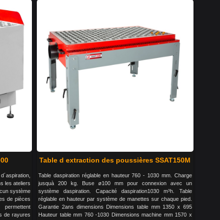
000
Table d extraction des poussières SSAT150M
d´aspiration,
Table daspiration réglable en hauteur 760 - 1030 mm. Charge
 les ateliers
jusquà 200 kg. Buse ø100 mm pour connexion avec un
aucun système
système daspiration. Capacité daspiration1030 m³h. Table
tes de pièces
réglable en hauteur par système de manettes sur chaque pied.
 permettent
Garantie 2ans dimensions Dimensions table mm 1350 x 695
s de rayures
Hauteur table mm 760 -1030 Dimensions machine mm 1570 x