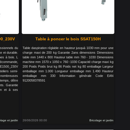
00_230V
Table à poncer le bois SSAT150H
essionnels du
Table daspiration réglable en hauteur jusquà 1030 mm pour une
e et durable.
charge maxi de 200 kg Garantie 2ans dimensions Dimensions
nes à bois. L
table mm 1440 x 800 Hauteur table mm 760 - 1030 Dimensions
lécommande,
machine mm 1570 x 1050 x 760 -1030 Capacité charge maxi kg
 RLE1500_230V
200 Poids Poids brut kg 86 Poids net kg 80 emballage Largeur
teliers semi-
emballage mm 1.000 Longueur emballage mm 1.490 Hauteur
 nombreuses
emballage mm 330 Information générale Code EAN
 temps, dêtre
9120058378591
ets. Garantie
on et à ses
olage et jardin
26/06/2026 00:00
Bricolage et jardin