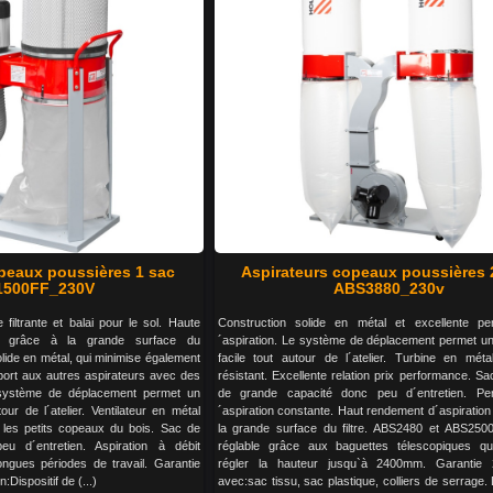
opeaux poussières 1 sac
Aspirateurs copeaux poussières 
500FF_230V
ABS3880_230v
filtrante et balai pour le sol. Haute
Construction solide en métal et excellente p
on grâce à la grande surface du
´aspiration. Le système de déplacement permet 
lide en métal, qui minimise également
facile tout autour de l´atelier. Turbine en méta
pport aux autres aspirateurs avec des
résistant. Excellente relation prix performance. Sa
 système de déplacement permet un
de grande capacité donc peu d´entretien. Pe
ur de l´atelier. Ventilateur en métal
´aspiration constante. Haut rendement d´aspiration
ur les petits copeaux du bois. Sac de
la grande surface du filtre. ABS2480 et ABS250
u d´entretien. Aspiration à débit
réglable grâce aux baguettes télescopiques qu
ngues périodes de travail. Garantie
régler la hauteur jusqu`à 2400mm. Garantie 
:Dispositif de (...)
avec:sac tissu, sac plastique, colliers de serrage