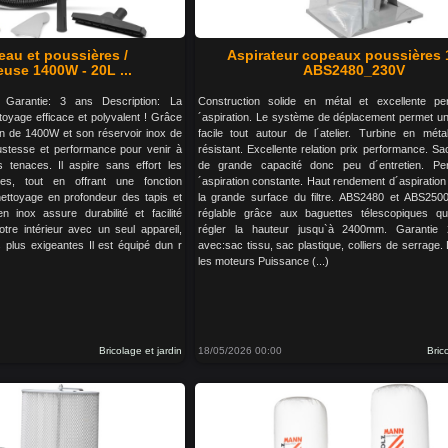
eau et poussières /
Aspirateur copeaux poussières 
se 1400W - 20L ...
ABS2480_230V
arantie: 3 ans Description: La
Construction solide en métal et excellente p
ttoyage efficace et polyvalent ! Grâce
´aspiration. Le système de déplacement permet 
on de 1400W et son réservoir inox de
facile tout autour de l´atelier. Turbine en méta
obustesse et performance pour venir à
résistant. Excellente relation prix performance. Sa
 tenaces. Il aspire sans effort les
de grande capacité donc peu d´entretien. Pe
res, tout en offrant une fonction
´aspiration constante. Haut rendement d´aspiration
ttoyage en profondeur des tapis et
la grande surface du filtre. ABS2480 et ABS250
 inox assure durabilité et facilité
réglable grâce aux baguettes télescopiques qu
votre intérieur avec un seul appareil,
régler la hauteur jusqu`à 2400mm. Garantie 
 plus exigeantes Il est équipé dun r
avec:sac tissu, sac plastique, colliers de serrage
les moteurs Puissance (...)
Bricolage et jardin
18/05/2026 00:00
Bric