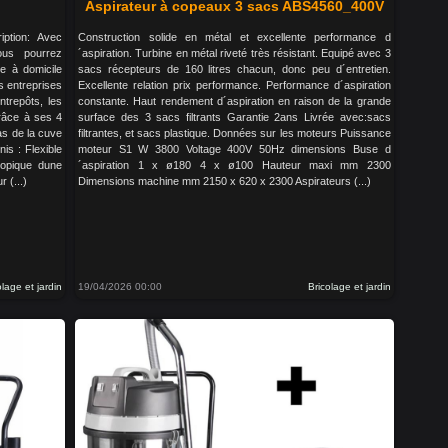
Aspirateur à copeaux 3 sacs ABS4560_400V
ption: Avec
Construction solide en métal et excellente performance d
ous pourrez
´aspiration. Turbine en métal riveté très résistant. Equipé avec 3
e à domicile
sacs récepteurs de 160 litres chacun, donc peu d´entretien.
es entreprises
Excellente relation prix performance. Performance d´aspiration
ntrepôts, les
constante. Haut rendement d´aspiration en raison de la grande
grâce à ses 4
surface des 3 sacs filtrants Garantie 2ans Livrée avec:sacs
as de la cuve
filtrantes, et sacs plastique. Données sur les moteurs Puissance
is : Flexible
moteur S1 W 3800 Voltage 400V 50Hz dimensions Buse d
copique dune
´aspiration 1 x ø180 4 x ø100 Hauteur maxi mm 2300
 (...)
Dimensions machine mm 2150 x 620 x 2300 Aspirateurs (...)
olage et jardin
19/04/2026 00:00
Bricolage et jardin