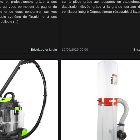
nels et professionnels grâce à ses
sur la pièce grâce aux supports en caoutchou
és qui vous permettent de gagner du
daspiration élevée grâce à la grande surface du 
ace et de vous concentrer sur vos
ventilateur intégré Dépoussiéreur rétractable à lavant
ble système de filtration et à ses
collecte (...)
Bricolage et jardin
12/06/2026 00:00
Bric