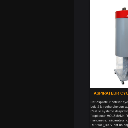
ASPIRATEUR CYC
Cet aspirateur datelier cy
bois à la recherche dun ap
Cest le système daspirati
´aspirateur HOLZMANN R
manomètre, séparateur cy
RLE3000_400V est un aspira