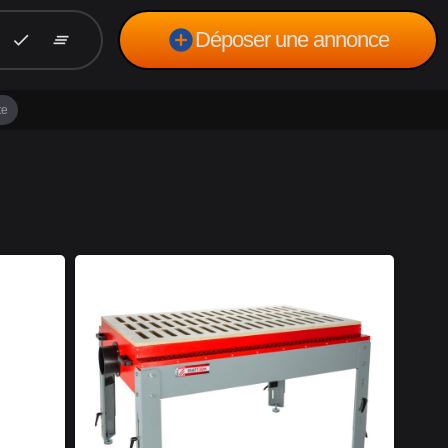
add_circle
Déposer une annonce
check
clear_all
te