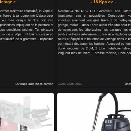
iletage e...
- 18 Kpa av...
rmet d'extraire l'humidité, la vapeur,
Marque:CONSTRUCTOR Garantie:5 ans Descri
os lignes à air comprimé L'absorbeur
laspirateur eau et poussières Constructor, v
au rose lorsque le filtre doit être
effectuer aisément vos gros travaux de nettoyag
plications impliquant de la peinture et
garage, atelier… mais il sera aussi très utile pour l
 des conditions sèches. Température
de nettoyage, les laboratoires, les garages, les e
nctionne à 90psi 6.2 Bar Fourni avec
petites activités artisanales…. Facile à déplacer 
d'humidité de 9 grammes. Disponible
roues et équipé dun bouchon de vidange dans le b
permettant dévacuer les liquides. Accessoires fourn
dune longueur de 2.5M, 1 tube métallique télés
longueur max de 79cm, 1 brosse raclette, 1 bec pour
Outillage auto moco camion
22/04/2026 00:00
Bric