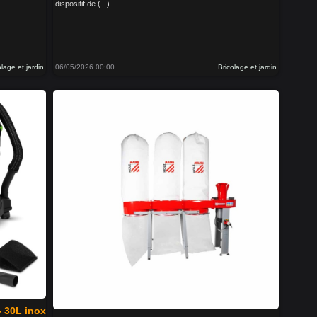
dispositif de (...)
olage et jardin
06/05/2026 00:00
Bricolage et jardin
- 30L inox