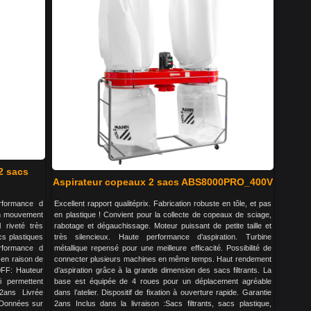
2 sacs
Aspirateur copeaux 2 sacs ABS8000PRO_400V
erformance d
Excellent rapport qualitéprix. Fabrication robuste en tôle, et pas
un mouvement
en plastique ! Convient pour la collecte de copeaux de sciage,
l riveté très
rabotage et dégauchissage. Moteur puissant de petite taille et
cs plastiques
très silencieux. Haute performance d’aspiration. Turbine
rformance d
métallique repensé pour une meilleure efficacité. Possibilité de
 en raison de
connecter plusieurs machines en même temps. Haut rendement
0FF: Hauteur
d’aspiration grâce à la grande dimension des sacs filtrants. La
i permettent
base est équipée de 4 roues pour un déplacement agréable
2ans Livrée
dans l’atelier. Dispositif de fixation à ouverture rapide. Garantie
. Données sur
2ans Inclus dans la livraison :Sacs filtrants, sacs plastique,