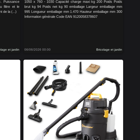
c. Puissance
1050 x 760 - 1030 Capacité charge maxi kg 200 Poids Poids
filtre et le
brut kg 94 Poids net kg 90 emballage Largeur emballage mm
 de la (...)
995 Longueur emballage mm 1.470 Hauteur emballage mm 300
Information générale Code EAN 9120058378607
olage et jardin
06/06/2026 00:00
Bricolage et jardin