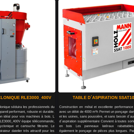
LONIQUE RLE3000_400V
TABLE D´ASPIRATION SSAT1
clonique séduira les professionnels du
Construction en métal et excellente performance 
pareil performant, robuste et durable.
avec un débit de 4000 m³h Permet un ponçage dans
on idéal pour vos machines à bois. L
et les usines, sans poussière, et sans besoin d´
LE3000_400V équipe télécommande,
d´aspiration supplémentaire Convient à toutes sor
clonique et cartouche filtrante. Le
en bois Les panneaux latéraux rabattables
teur datelier très attractif pour les
également le ponçage de pièces plus longues. Pa