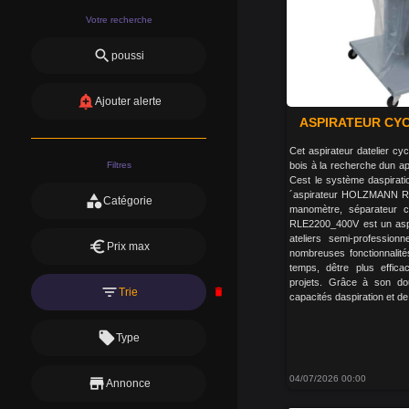
Votre recherche
search
poussi
add_alert
Ajouter alerte
ASPIRATEUR CYC
Cet aspirateur datelier cy
Filtres
bois à la recherche dun ap
Cest le système daspirati
´aspirateur HOLZMANN R
category
Catégorie
manomètre, séparateur cy
RLE2200_400V est un aspira
ateliers semi-profession
euro
Prix max
nombreuses fonctionnalit
temps, dêtre plus effic
projets. Grâce à son dou
filter_list
Trie
delete
capacités daspiration et de 
local_offer
Type
04/07/2026 00:00
store
Annonce