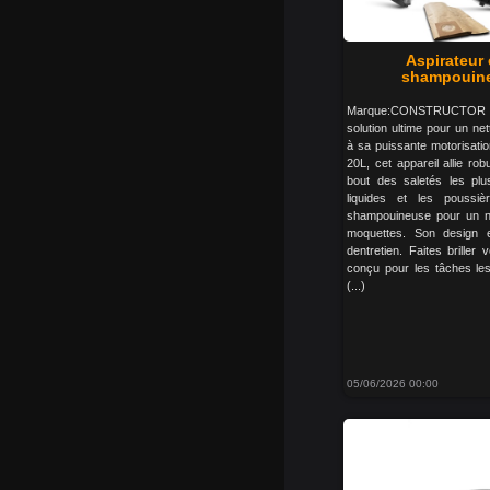
Aspirateur 
shampouineu
Marque:CONSTRUCTOR G
solution ultime pour un ne
à sa puissante motorisati
20L, cet appareil allie r
bout des saletés les plus
liquides et les poussiè
shampouineuse pour un ne
moquettes. Son design en
dentretien. Faites briller 
conçu pour les tâches les
(...)
05/06/2026 00:00