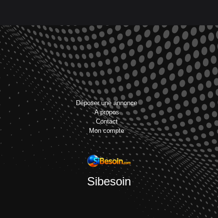
Déposer une annonce
A propos
Contact
Mon compte
Sibesoin