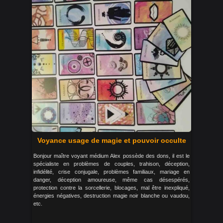
Voyance usage de magie et pouvoir occulte
Bonjour maître voyant médium Alex possède des dons, il est le
spécialiste en problèmes de couples, trahison, déception,
infidélité, crise conjugale, problèmes familiaux, mariage en
danger, déception amoureuse, même cas désespérés,
protection contre la sorcellerie, blocages, mal être inexpliqué,
énergies négatives, destruction magie noir blanche ou vaudou,
etc.