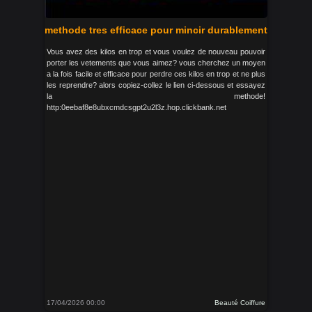
methode tres efficace pour mincir durablement
Vous avez des kilos en trop et vous voulez de nouveau pouvoir
porter les vetements que vous aimez? vous cherchez un moyen
a la fois facile et efficace pour perdre ces kilos en trop et ne plus
les reprendre? alors copiez-collez le lien ci-dessous et essayez
la methode!
http:0eebaf8e8ubxcmdcsgpt2u2l3z.hop.clickbank.net
17/04/2026 00:00
Beauté Coiffure