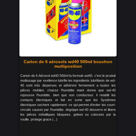
Carton de 6 aérosols wd40 500ml bouchon
mutliposition
Carton de 6 Aérosol wd40 500ml la formule wd40. c'est le produit
multiusage par exellence lubrifie les ingredients lubrifiants de wd-
40 sont très disperses et adhérent fermement a toutes les
pièces mobiles. chasse l'humidite etant donne que wd-40
repousse l'humidite. bien que non conducteur. il retablit les
contacts électriques et fait en sorte que les Systèmes
électriques sechent rapidement. ce qui permet d'eviter les court-
circuits causes par l'humidite. degrippe wd-40 desserre et libere
les pièces métalliques bloquees. gelees ou coincees par la
rouille. protege grace (...)