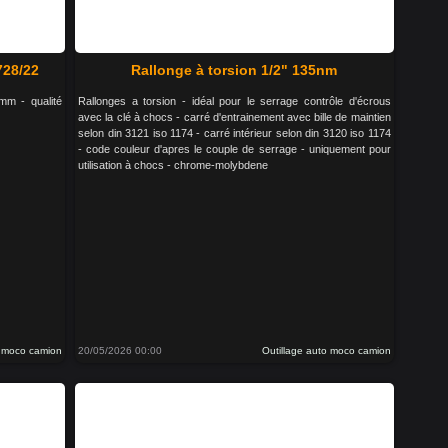
728/22
Rallonge à torsion 1/2" 135nm
mm - qualité
Rallonges a torsion - idéal pour le serrage contrôle d'écrous
avec la clé à chocs - carré d'entrainement avec bille de maintien
selon din 3121 iso 1174 - carré intérieur selon din 3120 iso 1174
- code couleur d'apres le couple de serrage - uniquement pour
utilisation à chocs - chrome-molybdene
o moco camion
20/05/2026 00:00
Outillage auto moco camion