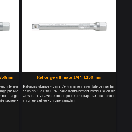
l.250mm
Rallonge ultimate 1/4". l.150 mm
ent intérieur
Rallonges ultimate - carré d'entrainement avec bille de maintien
age par bille
selon din 3120 iso 1174 - carré d'entrainement intérieur selon din
 bille - angle
3120 iso 1174 avec encoche pour verrouillage par bille - finition
mée satinee -
chromée satinee - chrome vanadium