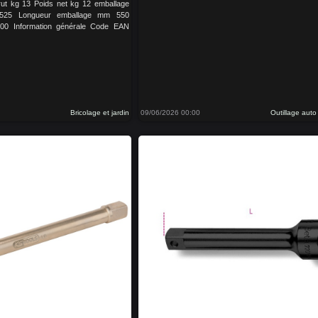
brut kg 13 Poids net kg 12 emballage
 525 Longueur emballage mm 550
00 Information générale Code EAN
Bricolage et jardin
09/06/2026 00:00
Outillage aut