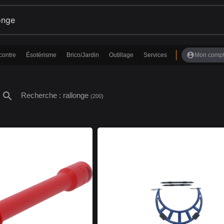
account_circle
contre
Ésotérisme
Brico/Jardin
Outillage
Services
Mon comp
search
Recherche : rallonge
(200)