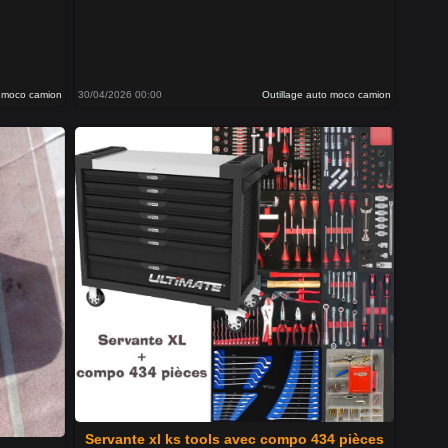
o moco camion
30/04/2026 00:00
Outillage auto moco camion
Servante xl ks tools avec compo 434 pièces