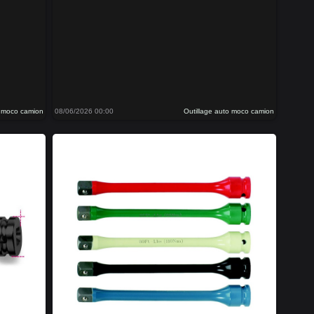
o moco camion
08/06/2026 00:00
Outillage auto moco camion