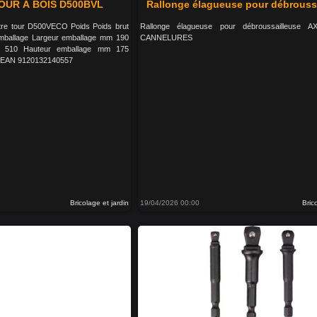
UR À BOIS D500BVL
Rallonge élagueuse pour débrouss
otre tour D500VECO Poids Poids brut
Rallonge élagueuse pour débroussailleuse
emballage Largeur emballage mm 190
CANNELURES
m 510 Hauteur emballage mm 175
e EAN 9120132140557
Bricolage et jardin
19/04/2026 00:00
Bric