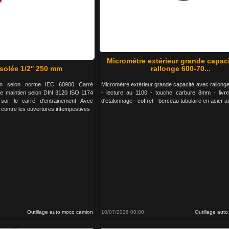
Micrométre extérieur grande capac
solée 1/2'' 250 mm
rallonge 600-70...
ion selon norme IEC 60900 Carré
Micrométre extérieur grande capacité avec rallon
 de maintien selon DIN 3120 ISO 1174
- lecture au 1100 - touche carbure 8mm - livr
é sur le carré d'entrainement Avec
d'etalonnage - coffret - berceau tubulaire en acier a
 contre les ouvertures intempestives
Outillage auto moco camion
10/07/2026 00:00
Outillage aut