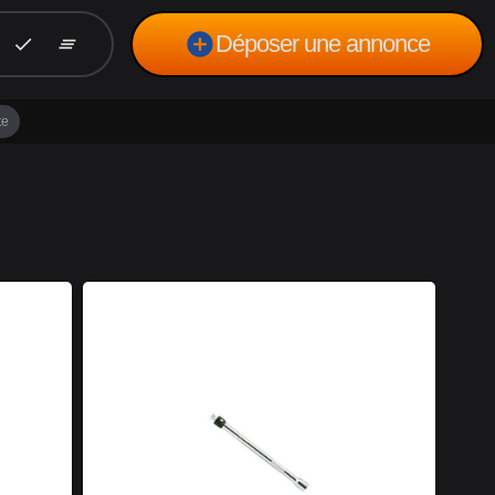
add_circle
Déposer une annonce
check
clear_all
te