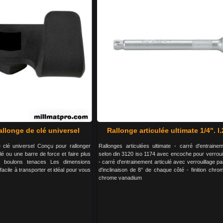
allonge de clé universel
Rallonge articulée ultimate 1/4". 
 clé universel Conçu pour rallonger
Rallonges articulées ultimate - carré d'entrainem
lé ou une barre de force et faire plus
selon din 3120 iso 1174 avec encoche pour verrouill
t boulons tenaces Les dimensions
- carré d'entrainement articulé avec verrouillage par
facile à transporter et idéal pour vous
d'inclinaison de 8° de chaque côté - finition chro
chrome vanadium