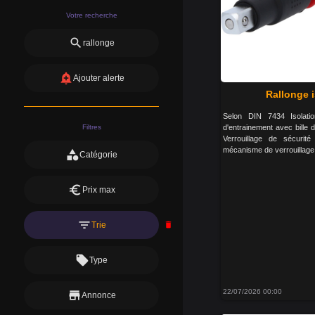
Votre recherche
search
rallonge
add_alert
Ajouter alerte
Rallonge i
Selon DIN 7434 Isolat
Filtres
d'entrainement avec bille
Verrouillage de sécurit
mécanisme de verrouillage
category
Catégorie
euro
Prix max
filter_list
Trie
delete
local_offer
Type
22/07/2026 00:00
store
Annonce