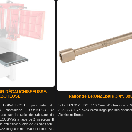
R DÉGAUCHISSEUSSE-
ABOTEUSE
Rallonge BRONZEplus 3/4", 3
N HOB410ECO_ET pour table de
Selon DIN 3123 ISO 3316 Carré d'entraînement 3
aux raboteuses HOB410ECO et
3120 ISO 1174 avec verrouillage par bille Antidéfla
ge sur la table de rabotage du
Aluminium-Bronze
OSMW2 à laide de 2 visécrous Il
le extensible à laide de vis sans tête.
335 longueur mm Matériel inclus: Vis