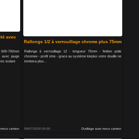
ité avec
Rallonge 1/2 à verrouillage chrome plus 75mm
ge 600-700mm
Rallonge à verrouillage 12 - longueur 75mm - finition polie
e avec jauge
chromee - profil strie - grace au système lokplus votre douille ne
vec isolant
tombera plus...
o moco camion
09/07/2026 00:00
Outillage auto moco camion