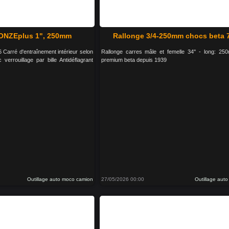
ONZEplus 1", 250mm
Rallonge 3/4-250mm chocs beta 
arré d'entraînement intérieur selon
Rallonge carres mâle et femelle 34'' - long: 250
rrouillage par bille Antidéflagrant
premium beta depuis 1939
Outillage auto moco camion
27/05/2026 00:00
Outillage aut