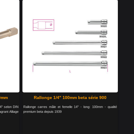
80mm
Rallonge 1/4" 100mm beta série 900
4" selon DIN
Rallonge carres mâle et femelle 14" - long: 100mm - qualité
grant Alliage
premium beta depuis 1939