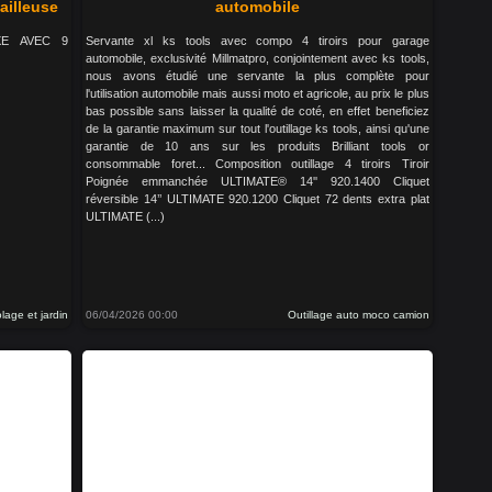
ailleuse
automobile
 AXE AVEC 9
Servante xl ks tools avec compo 4 tiroirs pour garage
automobile, exclusivité Millmatpro, conjointement avec ks tools,
nous avons étudié une servante la plus complète pour
l'utilisation automobile mais aussi moto et agricole, au prix le plus
bas possible sans laisser la qualité de coté, en effet beneficiez
de la garantie maximum sur tout l'outillage ks tools, ainsi qu'une
garantie de 10 ans sur les produits Brilliant tools or
consommable foret... Composition outillage 4 tiroirs Tiroir
Poignée emmanchée ULTIMATE® 14'' 920.1400 Cliquet
réversible 14’’ ULTIMATE 920.1200 Cliquet 72 dents extra plat
ULTIMATE (...)
olage et jardin
06/04/2026 00:00
Outillage auto moco camion