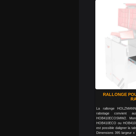
RALLONGE POU
R
La rallonge HOLZMAN
rabotage convient 
HOB410ECOSMW2. Monta
HOB410ECO ou HOB410EC
est possible daligner la tab
Dimensions 395 largeur x 