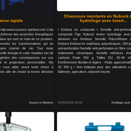
Chaussure montante en Nubuck 
ance rapide
hydrofuge avec insert...
l http:www.voyance-spirituel.com Cela
• Embout en composite • Semelle anti-perforat
e j'informe des avancées énergétiques
composite Tige Nubuck Action hydrofuge avec 
ux qui sont en train de se produire.
abrasion sur l'embout Semelle Polyuréthane m
endre les transformations qui en
Embout Embout en matériaux polymériques, 200 jo
ropre chemin de vie. Tout mute
anti-perforation Semelle anti-perforation en fibre c
elle énergie et cette mutation est de
traitements céramiques Semelle intérieure An
le génère des conséquences sur vos
carbone Poids 550 g Tailles EU: 35-48 UK
 et projections personnelles. Ma
Extrêmement flexible et légère - Poids approximatif 
 de vous aider avant toute chose à
42: 550 g • Non indiquée pour des utilisations c
ns afin de choisir la bonne direction
bâtiment, agriculture, industrie lourde
Voyant et Medium
10/06/2026 00:00
Outillage aut