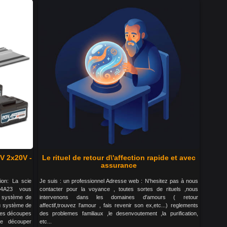
0V 2x20V -
Le rituel de retour d\'affection rapide et avec
assurance
on: La scie
Je suis : un professionnel Adresse web : N'hesitez pas à nous
-D4A23 vous
contacter pour la voyance , toutes sortes de rituels ,nous
u système de
intervenons dans les domaines d'amours ( retour
u système de
affectif,trouvez l'amour , fais revenir son ex,etc...) reglements
 des découpes
des problemes familiaux ,le desenvoutement ,la purification,
e découper
etc...