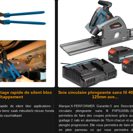
age rapide de silent bloc
Scie circulaire plongeante sans fil 4
chappement
125mm ave...
pide de silent bloc applications :
Marque:X-PERFORMER Garantie:3 ans Descripti
-benz saab mitsubishi nissan honda
circulaire plongeante sans fil PXPS165BL
ta vauxhallopel.
permettra de faire des coupes précises grâce a
guidage 2 rails en aluminium de 70cm chacun et a
plongée progressive. Elle vous permettra de faire
en plein panneau ce qui vous permettra d