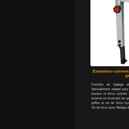
Extracteur univers
gr
Fonction de réglage e
Spécialement adapté pour 
traction et force centrée 
externe en inversant les gri
griffes et vis de force h
Vis de force avec filetage d