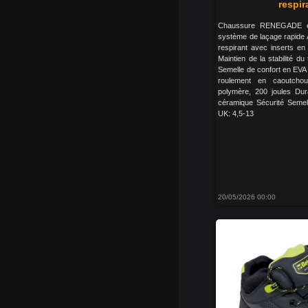
respir
Chaussure RENEGADE en 
système de laçage rapide 
respirant avec inserts en
Maintien de la stabilité d
Semelle de confort en EVA
roulement en caoutchouc
polymère, 200 joules Dura
céramique Sécurité Seme
UK: 4,5-13
20/05/2026 00:00