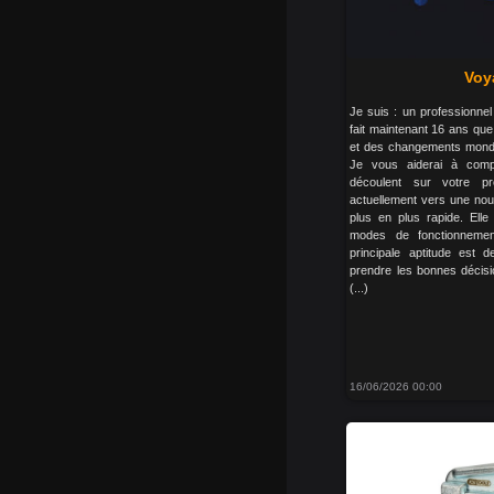
Voy
Je suis : un professionne
fait maintenant 16 ans qu
et des changements mondia
Je vous aiderai à compr
découlent sur votre p
actuellement vers une nouv
plus en plus rapide. El
modes de fonctionnement
principale aptitude est
prendre les bonnes décisio
(...)
16/06/2026 00:00