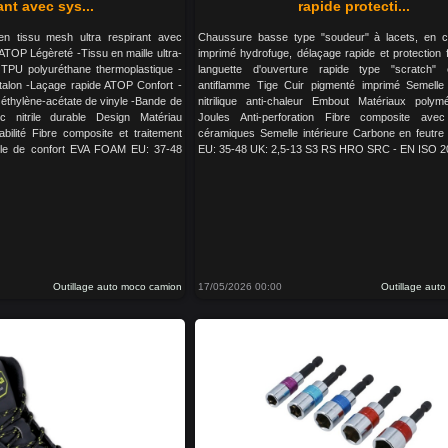
ant avec sys...
rapide protecti...
tissu mesh ultra respirant avec
Chaussure basse type "soudeur" à lacets, en c
ATOP Légèreté -Tissu en maille ultra-
imprimé hydrofuge, délaçage rapide et protection 
 TPU polyuréthane thermoplastique -
languette d'ouverture rapide type "scratch" 
u talon -Laçage rapide ATOP Confort -
antiflamme Tige Cuir pigmenté imprimé Semell
 éthylène-acétate de vinyle -Bande de
nitrilique anti-chaleur Embout Matériaux polym
 nitrile durable Design Matériau
Joules Anti-perforation Fibre composite avec
bilité Fibre composite et traitement
céramiques Semelle intérieure Carbone en feutre
lle de confort EVA FOAM EU: 37-48
EU: 35-48 UK: 2,5-13 S3 RS HRO SRC - EN ISO 2
Outillage auto moco camion
17/05/2026 00:00
Outillage aut