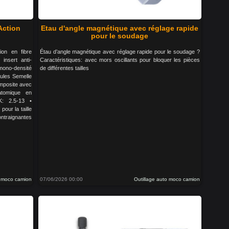
Action
Etau d'angle magnétique avec réglage rapide
pour le soudage
ion en fibre
Étau d’angle magnétique avec réglage rapide pour le soudage ?
insert anti-
Caractéristiques: avec mors oscillants pour bloquer les pièces
ono-densité
de différentes tailles
ules Semelle
omposite avec
atomique en
: 2.5-13 •
pour la taille
ontraignantes
o moco camion
07/06/2026 00:00
Outillage auto moco camion