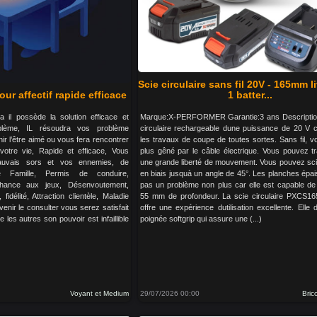
Scie circulaire sans fil 20V - 165mm l
ur affectif rapide efficace
1 batter...
 il possède la solution efficace et
Marque:X-PERFORMER Garantie:3 ans Description
blème, IL résoudra vos problème
circulaire rechargeable dune puissance de 20 V c
ir l’être aimé ou vous fera rencontrer
les travaux de coupe de toutes sortes. Sans fil, 
otre vie, Rapide et efficace, Vous
plus gêné par le câble électrique. Vous pouvez tr
auvais sors et vos ennemies, de
une grande liberté de mouvement. Vous pouvez sci
e Famille, Permis de conduire,
en biais jusquà un angle de 45°. Les planches épa
Chance aux jeux, Désenvoutement,
pas un problème non plus car elle est capable de
fidélité, Attraction clientèle, Maladie
55 mm de profondeur. La scie circulaire PXCS1
enir le consulter vous serez satisfait
offre une expérience dutilisation excellente. Elle
 les autres son pouvoir est infaillible
poignée softgrip qui assure une (...)
Voyant et Medium
29/07/2026 00:00
Bric