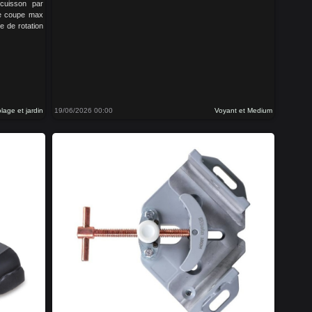
cuisson par
de coupe max
 de rotation
olage et jardin
19/06/2026 00:00
Voyant et Medium