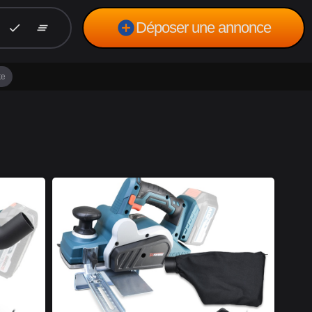
add_circle
Déposer une annonce
check
clear_all
te