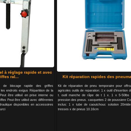
el à réglage rapide et avec
iffes ral...
Kit réparation rapides des pneum
t de blocage rapide des griffes
Kit de réparation de pneu temporaire pour offro
les endroits exigus Répartition de la
agricoles outils de reparation: 1 x outil d'insertion
Peut être utilisé en prise interne ou
t. outil manche de râpe de t 1 x. 1 x 5-50lbs
ffes Peut être utilisé avec différentes
pression des pneus. casquettes 2 de poussiere 
ydraulique disponibles en accessoires
inclus: 1 x tube de caoutchouc solution 20mld
urci
tresses x de pneus 10.16cm