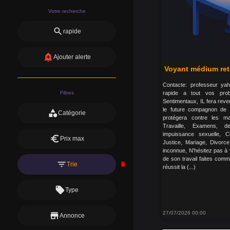
Votre recherche
search
rapide
add_alert
Ajouter alerte
Voyant médium reto
Contacte: professeur yaha
Filtres
rapide a tout vos pro
Sentimentaux, IL fera reven
le future compagnon de v
category
Catégorie
protégera contre les m
Travaille, Examens, d
impuissance sexuelle, 
euro
Prix max
Justice, Mariage, Divorce, 
inconnue, N'hésitez pas à v
de son travail faites comme
filter_list
Trie
delete
réussit la (...)
local_offer
Type
27/07/2026 00:00
store
Annonce