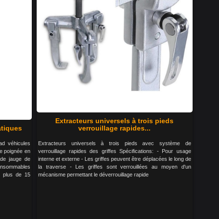
Extracteurs universels à trois pieds
atiques
verrouillage rapides...
ad véhicules
Extracteurs universels à trois pieds avec système de
 de poignée en
verrouillage rapides des griffes Spécifications: - Pour usage
 de jauge de
interne et externe - Les griffes peuvent être déplacées le long de
Consommables
la traverse - Les griffes sont verrouillées au moyen d'un
e plus de 15
mécanisme permettant le déverrouillage rapide