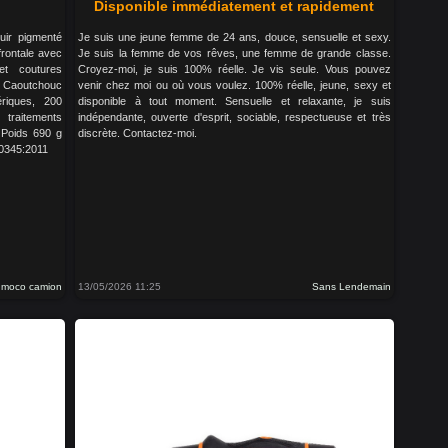
Disponible immédiatement et rapidement
uir pigmenté
Je suis une jeune femme de 24 ans, douce, sensuelle et sexy.
frontale avec
Je suis la femme de vos rêves, une femme de grande classe.
et coutures
Croyez-moi, je suis 100% réelle. Je vis seule. Vous pouvez
e Caoutchouc
venir chez moi ou où vous voulez. 100% réelle, jeune, sexy et
ériques, 200
disponible à tout moment. Sensuelle et relaxante, je suis
 traitements
indépendante, ouverte d'esprit, sociable, respectueuse et très
 Poids 690 g
discrète. Contactez-moi.
0345:2011
o moco camion
13/05/2026 11:25
Sans Lendemain