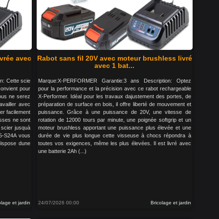
ivrée avec
Rabot sans fil 20V avec moteur brushless livré
avec 1 bat...
: Cette scie
Marque:X-PERFORMER Garantie:3 ans Description: Optez
onvient pour
pour la performance et la précision avec ce rabot rechargeable
vous ne serez
X-Performer. Idéal pour les travaux dajustement des portes, de
availler avec
préparation de surface en bois, il offre liberté de mouvement et
er facilement
puissance. Grâce à une puissance de 20V, une vitesse de
isses ne sont
rotation de 12000 tours par minute, une poignée softgrip et un
 scier jusquà
moteur brushless apportant une puissance plus élevée et une
65-S24A vous
durée de vie plus longue cette visseuse à chocs répondra à
 dispose dune
toutes vos exigences, même les plus élevées. Il est livré avec
une batterie 2Ah (...)
olage et jardin
24/07/2026 00:00
Bricolage et jardin