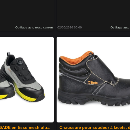
Outillage auto moco camion
02/06/2026 00:00
Outillage aut
ADE en tissu mesh ultra
Chaussure pour soudeur à lacets, 