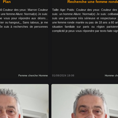
Plan
Recherche une femme rond
: 56 Couleur des yeux: Marron Couleur
Taille: Age: Poids: Couleur des yeux: Couleur de
 une femme Allure: Normal(e) Je suis:
suis: un homme Allure: Normal(e) Je suis: celibatai
que vous pour répondre aux désirs...
suis une personne très sérieuse et respectueux 
ter ou hangout,,, Sans tabous, je me
une femme ronde mariée ou pas de 18 ans a 60 an
 Je suis à recherches de personnes
situation familiale sur paris ou région parisie
complicité je peux vous répondre par texto faite sig
Femme cherche Homme
01/08/2024 19:06
Homme ch