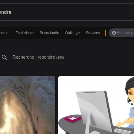
account_circle
contre
Ésotérisme
Brico/Jardin
Outillage
Services
Mon comp
search
Recherche : repondre
(200)