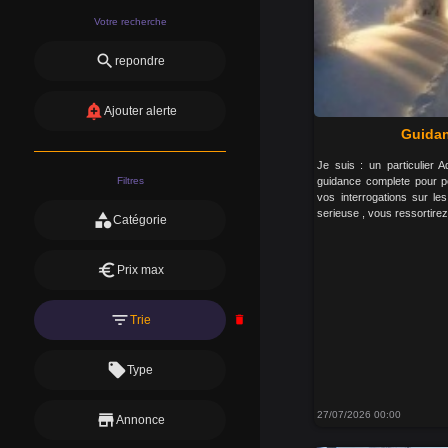
Votre recherche
search
repondre
add_alert
Ajouter alerte
Guidan
Je suis : un particulier
Filtres
guidance complete pour pe
vos interrogations sur les
serieuse , vous ressortire
category
Catégorie
euro
Prix max
filter_list
Trie
delete
local_offer
Type
27/07/2026 00:00
store
Annonce