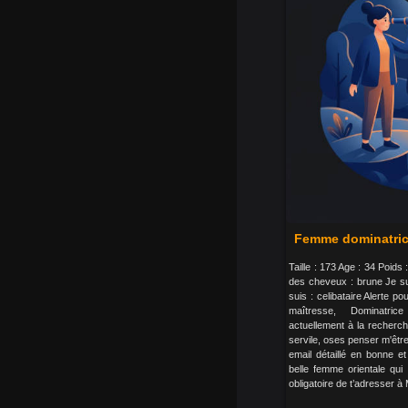
Femme dominatri
Taille : 173 Age : 34 Poids
des cheveux : brune Je su
suis : celibataire Alerte
maîtresse, Dominatric
actuellement à la recherche
servile, oses penser m'être
email détaillé en bonne e
belle femme orientale qui 
obligatoire de t’adresser à 