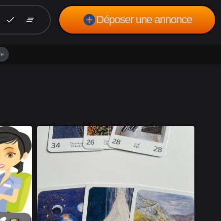
add_circle
Déposer une annonce
check
clear_all
te