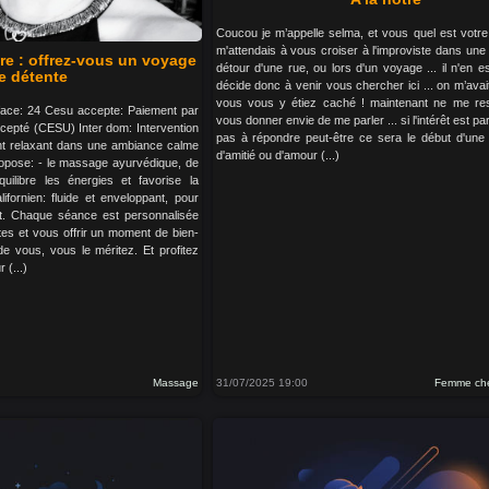
Coucou je m’appelle selma, et vous quel est votr
m'attendais à vous croiser à l'improviste dans une
re : offrez-vous un voyage
détour d'une rue, ou lors d'un voyage ... il n'en es
e détente
décide donc à venir vous chercher ici ... on m’avait
vous vous y étiez caché ! maintenant ne me res
urface: 24 Cesu accepte: Paiement par
vous donner envie de me parler ... si l'intérêt est pa
cepté (CESU) Inter dom: Intervention
pas à répondre peut-être ce sera le début d'une b
t relaxant dans une ambiance calme
d'amitié ou d'amour (...)
ropose: - le massage ayurvédique, de
équilibre les énergies et favorise la
ifornien: fluide et enveloppant, pour
rit. Chaque séance est personnalisée
tes et vous offrir un moment de bien-
de vous, vous le méritez. Et profitez
 (...)
Massage
31/07/2025 19:00
Femme ch