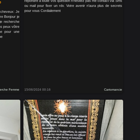
répondre à toute vos question n'hésitez pas me contact via Sms
e
ou mail pour fixer un rdv. Votre avenir n'aura plus de secrets
pour vous Cordialement
s cheveux: Je
re Bonjour je
je recherche
s peux vôtre
nne pour une
ne
erche Femme
15/06/2024 00:16
Cartomancie