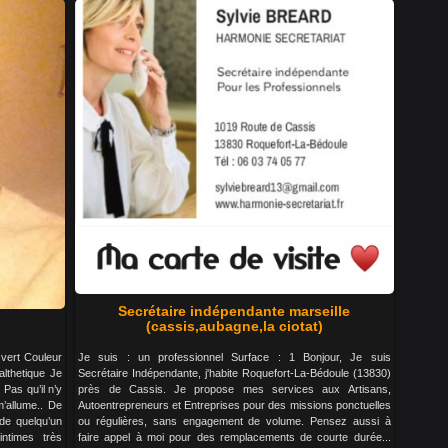
Secrétaire indépendante marseille
(cassis,aubagne,la ciotat)
 vert Couleur
Je suis : un professionnel Surface : 1 Bonjour, Je suis
althetique Je
Secrétaire Indépendante, j'habite Roquefort-La-Bédoule (13830)
 Pas qu’il n’y
près de Cassis. Je propose mes services aux Artisans,
’allume.. De
Autoentrepreneurs et Entreprises pour des missions ponctuelles
 de quelqu’un
ou régulières, sans engagement de volume. Pensez aussi à
ntimes très
faire appel à moi pour des remplacements de courte durée...