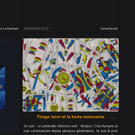
ns Lendemain
15/10/2024 10:27
Cartomancie
Tirage tarot et la karta marocaine
Je suis : un particulier Adresse web : Bonjour, C'est Aymane je
suis cartomancien depuis plusieurs générations. Je suis là pour