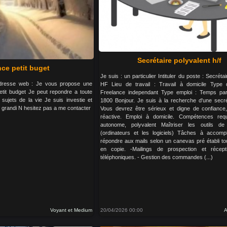
Secrétaire polyvalent h/f
ce petit buget
Je suis : un particulier Intituler du poste : Secréta
 Adresse web : Je vous propose une
HF Lieu de travail : Travail à domicile Type 
tit budget Je peut repondre a toute
Freelance independant Type emploi : Temps parti
 sujets de la vie Je suis investie et
1800 Bonjour. Je suis à la recherche d'une secré
z grandi N hesitez pas a me contacter
Vous devrez être sérieux et digne de confiance
réactive. Emploi à domicile. Compétences req
autonome, polyvalent Maîtriser les outils de
(ordinateurs et les logiciels) Tâches à accompli
répondre aux mails selon un canevas pré établi to
en copie. -Mailings de prospection et récept
téléphoniques. - Gestion des commandes (...)
Voyant et Medium
20/04/2026 00:00
A