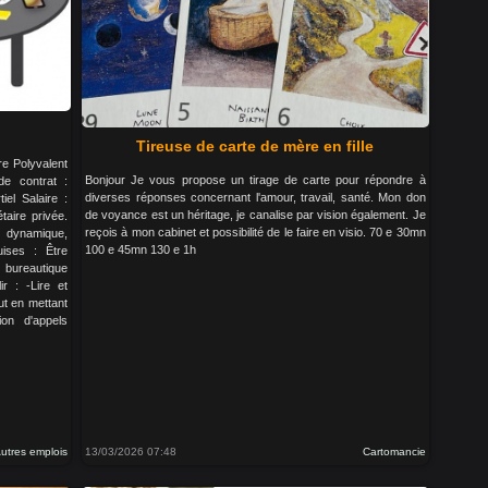
Tireuse de carte de mère en fille
ire Polyvalent
Bonjour Je vous propose un tirage de carte pour répondre à
de contrat :
diverses réponses concernant l'amour, travail, santé. Mon don
el Salaire :
de voyance est un héritage, je canalise par vision également. Je
taire privée.
reçois à mon cabinet et possibilité de le faire en visio. 70 e 30mn
, dynamique,
100 e 45mn 130 e 1h
uises : Être
 bureautique
r : -Lire et
ut en mettant
ion d'appels
utres emplois
13/03/2026 07:48
Cartomancie