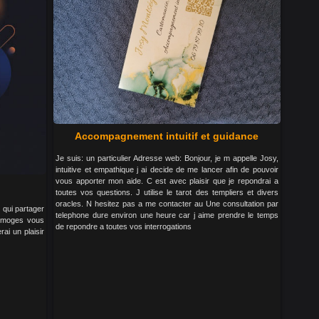
Accompagnement intuitif et guidance
Je suis: un particulier Adresse web: Bonjour, je m appelle Josy,
intuitive et empathique j ai decide de me lancer afin de pouvoir
vous apporter mon aide. C est avec plaisir que je repondrai a
toutes vos questions. J utilise le tarot des templiers et divers
oracles. N hesitez pas a me contacter au Une consultation par
 qui partager
telephone dure environ une heure car j aime prendre le temps
limoges vous
de repondre a toutes vos interrogations
ai un plaisir