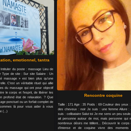
ation, emotionnel, tantra
 Intituler du poste : massage Lieu de
r Type de site : Sur site Salaire : Un
 massage » est bien plus qu'une
le. C'est un véritable rituel qui allie
lles du massage qui ont pour objectif
e le corps et l'esprit, de libérer les
Rencontre coquine
un profond état de relaxation. ? Que
ge ponctuel ou un forfait complet de
Taille : 171 Age : 35 Poids : 69 Couleur des yeux :
sommes là pour vous aider à vous
des cheveux : noir Je suis : une femme Allure : 
 (...)
suis : celibataire Salut toi Je me sens un peu seule.
ait personne autour de moi, mais personne qui m
nombreux désirs me titillent... Découvrir le corps
d’intense et de coquine vivre des moments i