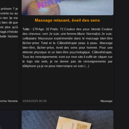
e prénom ? je
 soirée ou au
t rien !je me
Massage relaxant, éveil des sens
 bien dit que
te plus qu'à
Taille: -178 Age: 32 Poids: 72 Couleur des yeux: blonde Couleur
rtagé,n'hésite
des cheveux: vert Je suis: une femme Allure: Normal(e) Je suis:
elle histoire
celibataire Masseuse expérimentée dans le massage bien-être
lâcher-prise Total et la Câlinothérapie peau à peau. Massage
bien-être, lâcher-prise, éveil des sens pour homme. Pour une
détente physique et un bien-être psychologique. Câlinothérapie.
Tous les renseignements sont sur mon site il suffit de cliquer sur
le logo site web, je ne donne pas de renseignements par
téléphone ça je ne peux interrompre un soin (...)
erche Homme
10/04/2025 00:26
Massage