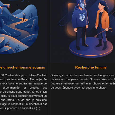
ce cherche homme soumis
Recherche femme
 : 68 Couleur des yeux : bleue Couleur
Bonjour, je recherche une femme sur limoges avec
is : une femme Allure : Normal(e) Je
un moment de plaisir coquin. Si vous êtes sur 
 pour tous homme soumis en manque de
pouvez m envoyer un mail avec photos et je me fer
e expérimentée et cruelle, est
de vous répondre avec moi aussi une photo.
 de chiens sans collier. Si toi, chien
 utile, tu peux postuler m’envoyant un
t due forme. J’ai 34 ans, je suis une
exige le respect et la dévotion.Il est
Ma Supériorité en suivant les (...)