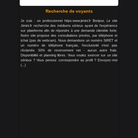
Recherche de voyants
Je suis : un professionnel https:www.jimini.fr Bonjour, Le site
Jimini.fr recherche des médiums sérieux ayant de l'expérience
sur plateforme afin de répondre à une demande clientèle forte.
Notre site propose des consultations privées, par téléphone et
tchat (pas de webcam). Nous demandons un numéro SIRET et
un numéro de téléphone français, l'exclusivité n'est pas
réclamée. 50% de reversement net - aucun autre frais.
Disponibilité et planning libres. Vous voulez exercer sur un site
sérieux ? Vous pensez correspondre au profil ? Envoyez-moi
(...)