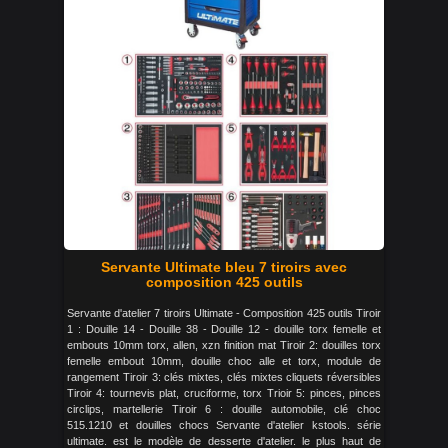
Servante Ultimate bleu 7 tiroirs avec
composition 425 outils
Servante d'atelier 7 tiroirs Ultimate - Composition 425 outils Tiroir
1 : Douille 14 - Douille 38 - Douille 12 - douille torx femelle et
embouts 10mm torx, allen, xzn finition mat Tiroir 2: douilles torx
femelle embout 10mm, douille choc alle et torx, module de
rangement Tiroir 3: clés mixtes, clés mixtes cliquets réversibles
Tiroir 4: tournevis plat, cruciforme, torx Trioir 5: pinces, pinces
circlips, martellerie Tiroir 6 : douille automobile, clé choc
515.1210 et douilles chocs Servante d'atelier kstools. série
ultimate. est le modèle de desserte d'atelier. le plus haut de