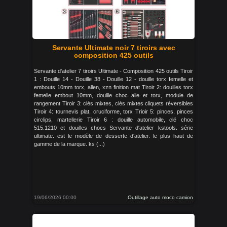
Servante Ultimate noir 7 tiroirs avec
composition 425 outils
Servante d'atelier 7 tiroirs Ultimate - Composition 425 outils Tiroir
1 : Douille 14 - Douille 38 - Douille 12 - douille torx femelle et
embouts 10mm torx, allen, xzn finition mat Tiroir 2: douilles torx
femelle embout 10mm, douille choc alle et torx, module de
rangement Tiroir 3: clés mixtes, clés mixtes cliquets réversibles
Tiroir 4: tournevis plat, cruciforme, torx Trioir 5: pinces, pinces
circlips, martellerie Tiroir 6 : douille automobile, clé choc
515.1210 et douilles chocs Servante d'atelier kstools. série
ultimate. est le modèle de desserte d'atelier. le plus haut de
gamme de la marque. ks (...)
19/06/2026 00:00
Outillage auto moco camion