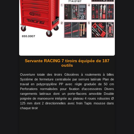
Servante RACING 7 tiroirs équipée de 187
outils
Ouverture totale des tiroirs Glissières à roulements à billes
Système de fermeture centralisée par serrure latérale Plan de
travail en polypropylène PP avec règle graduée de 50 cm
Perforations normalisées pour fixation d'accessoires Divers
rangements latéraux dont un porte-flacons amovible Double
poignée de manoeuvre intégrée au plateau 4 roues robustes Ø
125 mm dont 2 directionnelles avec frein Tapis mousse dans
chaque tiroir