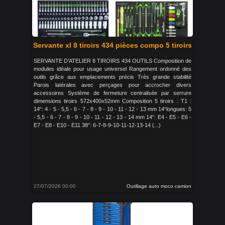
Servante xl 8 tiroirs 434 pièces compo 5 tiroirs
SERVANTE D’ATELIER 8 TIROIRS 434 OUTILS Composition de
modules idéale pour usage universel Rangement ordonné des
outils grâce aux emplacements précis Très grande stabilité
Parois latérales avec perçages pour accrocher divers
accessoires Système de fermeture centralisée par serrure
dimensions tiroirs 572x400x52mm Composition 5 tiroirs : T1 :
14“: 4 - 5 - 5,5 - 6 - 7 - 8 - 9 - 10 - 11 - 12 - 13 mm 14“longues: 5
- 5,5 - 6 - 7 - 8 - 9 - 10 - 11 - 12 - 13 - 14 mm 14“: E4 - E5 - E6 -
E7 - E8 - E10 - E11 38“: 6-7-8-9-10-11-12-13-14 (...)
27/07/2026 00:00
Outillage auto moco camion