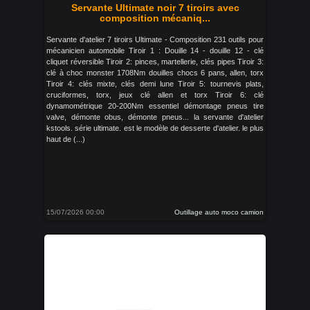
Servante Ultimate noir 7 tiroirs avec
composition mécaniq...
Servante d'atelier 7 tiroirs Ultimate - Composition 231 outils pour
mécanicien automobile Tiroir 1 : Douille 14 - douille 12 - clé
cliquet réversible Tiroir 2: pinces, martellerie, clés pipes Tiroir 3:
clé à choc monster 1708Nm douilles chocs 6 pans, allen, torx
Tiroir 4: clés mixte, clés demi lune Tiroir 5: tournevis plats,
cruciformes, torx, jeux clé allen et torx Tiroir 6: clé
dynamométrique 20-200Nm essentiel démontage pneus tire
valve, démonte obus, démonte pneus... la servante d'atelier
kstools. série ultimate. est le modèle de desserte d'atelier. le plus
haut de (...)
15/07/2026 00:00
Outillage auto moco camion