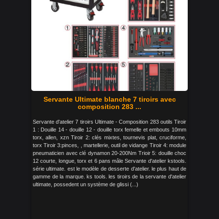
Servante Ultimate blanche 7 tiroirs avec
composition 283 ...
Servante d'atelier 7 tiroirs Ultimate - Composition 283 outils Tiroir
1 : Douille 14 - douille 12 - douille torx femelle et embouts 10mm
torx, allen, xzn Tiroir 2: clés mixtes, tournevis plat, cruciforme,
torx Tiroir 3:pinces, , martellerie, outil de vidange Tiroir 4: module
pneumaticien avec clé dynamon 20-200Nm Trioir 5: douille choc
12 courte, longue, torx et 6 pans mâle Servante d'atelier kstools.
série ultimate. est le modèle de desserte d'atelier. le plus haut de
gamme de la marque. ks tools. les tiroirs de la servante d'atelier
ultimate, possedent un système de glissi (...)