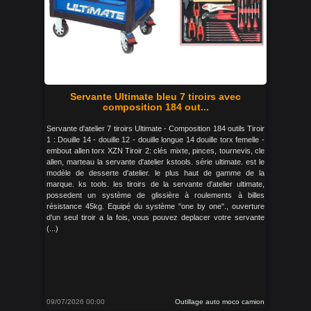
Servante Ultimate bleu 7 tiroirs avec
composition 184 out...
Servante d'atelier 7 tiroirs Ultimate - Composition 184 outils Tiroir
1 : Douille 14 - douille 12 - douille longue 14 douille torx femelle -
embout allen torx XZN Tiroir 2: clés mixte, pinces, tournevis, cle
allen, marteau la servante d'atelier kstools. série ultimate. est le
modèle de desserte d'atelier. le plus haut de gamme de la
marque. ks tools. les tiroirs de la servante d'atelier ultimate,
possedent un système de glissière à roulements à billes
résistance 45kg. Equipé du système "one by one"., ouverture
d'un seul tiroir a la fois, vous pouvez deplacer votre servante
(...)
09/07/2026 00:00
Outillage auto moco camion