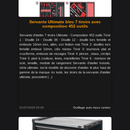
Servante Ultimate bleu 7 tiroirs avec
composition 452 outils
Servante d'atelier 7 tiroirs Ultimate - Composition 452 outils Tiroir
1 : Douille 14 - Douille 38 - Douille 12 - douille torx femelle et
embouts 10mm torx, allen, xzn finition mat Tiroir 2: douilles torx
femelle embout 10mm, clés mixtes Tiroir 3: tournevis plat et
cruciforme, embouts de vissages Tiroir 4: pinces , etaux, circlips
Trioir 5: pied à coulisse, limes, martelleries Tiroir 6 : monture de
scie, tenaille, module de rangement Servante d'atelier kstools.
série ultimate. est le modèle de desserte d'atelier. le plus haut de
gamme de la marque. ks tools. les tiroirs de la servante d'atelier
ultimate, possedent (...)
01/07/2026 00:00
Outillage auto moco camion