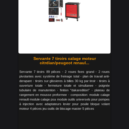
Servante 7 tiroirs calage moteur
citrdian/peugeot renaul...
Servante 7 tiroirs 89 pièces - 2 roues fixes grand - 2 roues
pivotantes avec système de freinage total - plan de travail anti-
derapant - tiroirs sur glissieres à billes 30 kg par tiroir - tiroirs à
ouverture totale - fermeture totale et simultanee - poignée
tubulaire de manutention - finition "dakaredition" - plateau de
rangement en mousse preformee - composition: module calage
renault module calage psa module outils universels pour pompes
à injection avec adaptateurs levier pour poulie bloque volant
moteur 4 pièces jeu outils de blocage master 5 pièces