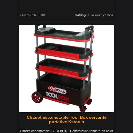
24/07/2026 00:00
Outillage auto moco camion
Chariot escamotable Tool Box servante
portative Kstools
Chariot escamotable TOOLBOX - Construction robuste en acier