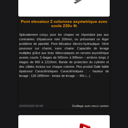
Pont elevateur 2 colonnes asymetrique avec
socle 230v 4t
Spécialement conçu pour les chapes ne répondant pas aux
contraintes d’épaisseur mini 200mm, ou présentant un léger
problème de planéité. Pont élévateur électro-hydraulique. Vérin
pousseur sur chariot, sans chaine. Capacités de levage
multiples grâce aux bras télescopiques en version asymétrique
avants courts 3 étages de 560mm à 995mm – arrières longs 2
étages de 660 à 1210mm. Bande de protection du cylindre et
des câbles incluse sur chaque colonne. Plus produit Dalle faible
épaisseur Caractéristiques Caractéristiques : - hauteur de
levage : 126-1890mm - temps de levage : - 40s (...)
24/05/2026 00:00
Outillage auto moco camion