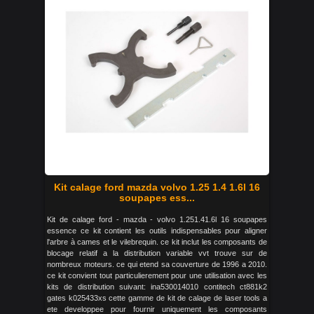
Kit calage ford mazda volvo 1.25 1.4 1.6l 16
soupapes ess...
Kit de calage ford - mazda - volvo 1.251.41.6l 16 soupapes
essence ce kit contient les outils indispensables pour aligner
l'arbre à cames et le vilebrequin. ce kit inclut les composants de
blocage relatif a la distribution variable vvt trouve sur de
nombreux moteurs. ce qui etend sa couverture de 1996 a 2010.
ce kit convient tout particulierement pour une utilisation avec les
kits de distribution suivant: ina530014010 contitech ct881k2
gates k025433xs cette gamme de kit de calage de laser tools a
ete developpee pour fournir uniquement les composants