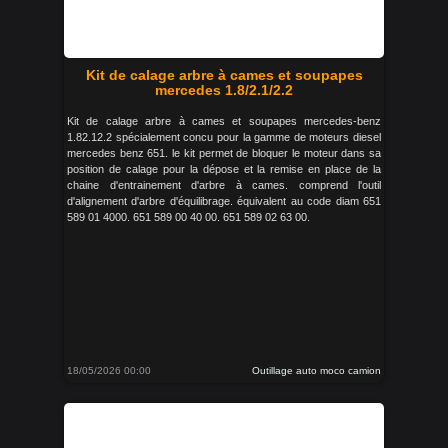
Kit de calage arbre à cames et soupapes
mercedes 1.8/2.1/2.2
Kit de calage arbre à cames et soupapes mercedes-benz
1.82.12.2 spécialement concu pour la gamme de moteurs diesel
mercedes benz 651. le kit permet de bloquer le moteur dans sa
position de calage pour la dépose et la remise en place de la
chaine d'entrainement d'arbre à cames. comprend l'outil
d'alignement d'arbre d'équilibrage. équivalent au code diam 651
589 01 4000. 651 589 00 40 00. 651 589 02 63 00.
18/05/2026 00:00
Outillage auto moco camion