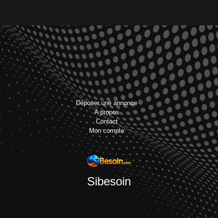
Déposer une annonce
A propos
Contact
Mon compte
Sibesoin