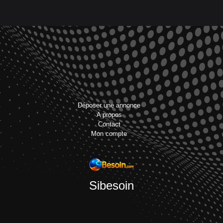
Déposer une annonce
A propos
Contact
Mon compte
Sibesoin