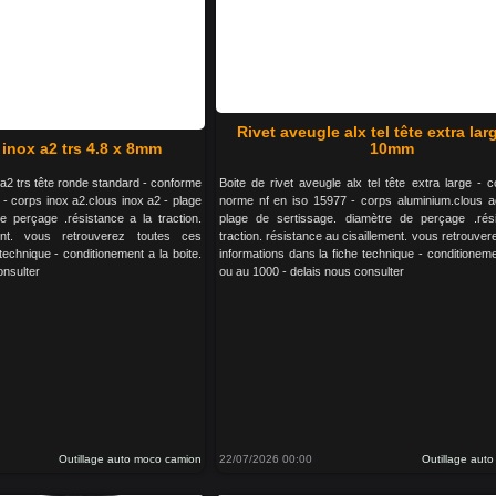
Rivet aveugle alx tel tête extra lar
 inox a2 trs 4.8 x 8mm
10mm
 a2 trs tête ronde standard - conforme
Boite de rivet aveugle alx tel tête extra large - 
 - corps inox a2.clous inox a2 - plage
norme nf en iso 15977 - corps aluminium.clous ac
e perçage .résistance a la traction.
plage de sertissage. diamètre de perçage .rés
ent. vous retrouverez toutes ces
traction. résistance au cisaillement. vous retrouver
technique - conditionement a la boite.
informations dans la fiche technique - conditionemen
onsulter
ou au 1000 - delais nous consulter
Outillage auto moco camion
22/07/2026 00:00
Outillage aut