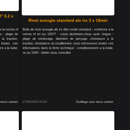
0° 3.2 x
Rivet aveugle standard alx trs 3 x 18mm
 a la norme nf
Boite de rivet aveugle alx trs tête ronde standard - conforme a la
e - plage de
norme nf en iso 15977 - corps aluminium.clous acier zingue -
la traction.
plage de sertissage. diamètre de perçage .résistance a la
 toutes ces
traction. résistance au cisaillement. vous retrouverez toutes ces
t a la boite.
informations dans la fiche technique - conditionement a la boite.
ou au 1000 - delais nous consulter
o moco camion
27/06/2026 00:00
Outillage auto moco camion