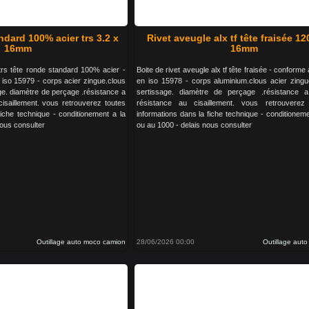
ndard 100% acier trs 3.2 x
Rivet aveugle alx tf tête fraisée 12
16mm
16mm
 trs tête ronde standard 100% acier -
Boite de rivet aveugle alx tf tête fraisée - conforme
 iso 15979 - corps acier zingue.clous
en iso 15978 - corps aluminium.clous acier zingu
ge. diamètre de perçage .résistance a
sertissage. diamètre de perçage .résistance a 
 cisaillement. vous retrouverez toutes
résistance au cisaillement. vous retrouverez
fiche technique - conditionement a la
informations dans la fiche technique - conditionemen
nous consulter
ou au 1000 - delais nous consulter
Outillage auto moco camion
28/06/2026 00:00
Outillage aut