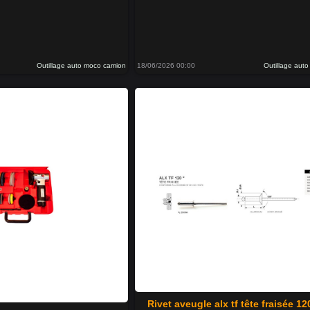
Outillage auto moco camion
18/06/2026 00:00
Outillage aut
Rivet aveugle alx tf tête fraisée 12