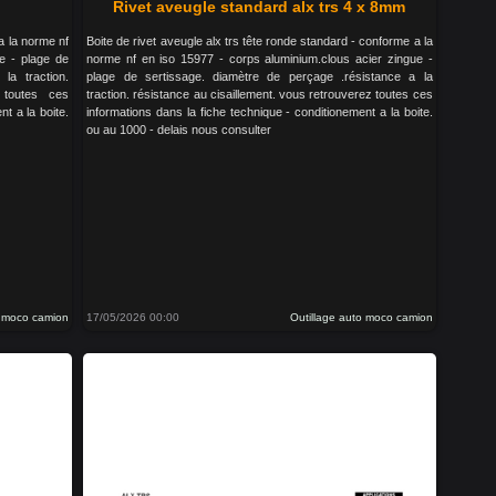
Rivet aveugle standard alx trs 4 x 8mm
 a la norme nf
Boite de rivet aveugle alx trs tête ronde standard - conforme a la
e - plage de
norme nf en iso 15977 - corps aluminium.clous acier zingue -
la traction.
plage de sertissage. diamètre de perçage .résistance a la
 toutes ces
traction. résistance au cisaillement. vous retrouverez toutes ces
t a la boite.
informations dans la fiche technique - conditionement a la boite.
ou au 1000 - delais nous consulter
o moco camion
17/05/2026 00:00
Outillage auto moco camion