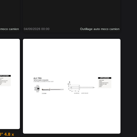
o moco camion
04/06/2026 00:00
Outillage auto moco camion
0° 4.8 x