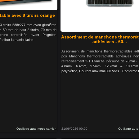
table avec 8 tiroirs orange
 3 tiroirs 588x277 mm avec glissières
oir, 50 mm de haut 2 tiroirs, 70 mm de
errure centralisée avant Poignées
Assortiment de manchons thermorét
aciliter la manipulation
adhésives - 60...
Assortiment de manchons thermorétractables ad
pcs Manchons thermorétractable adhésives noi
rétrécissement 3-1. Etanche Découpe de 76mm - T
4.8mm, 6.4mm, 9.5mm, 12.7mm & 19.1mm. 
polyoléfine, Courant maximal 600 Volts - Conform
Outillage auto moco camion
21/06/2026 00:00
Outillage aut