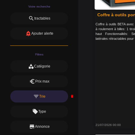
Votre recherche
Coffre à outils por
search
tractables
Coffre à outils BETA avec
à roulement à billes: 1 tir
add_alert
Ajouter alerte
haut Fonctionnalités: S
latérales rétractables pour f
Filtres
category
Catégorie
euro
Prix max
filter_list
Trie
delete
local_offer
Type
21/07/2026 00:00
store
Annonce