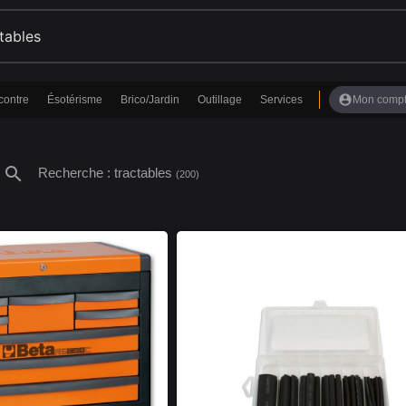
account_circle
contre
Ésotérisme
Brico/Jardin
Outillage
Services
Mon comp
search
Recherche : tractables
(200)