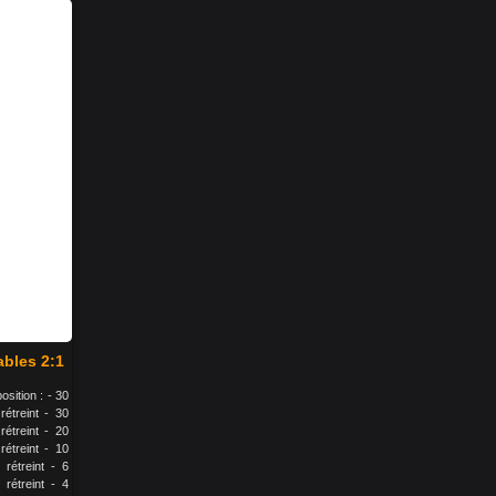
ables 2:1
sition : - 30
étreint - 30
étreint - 20
étreint - 10
rétreint - 6
rétreint - 4