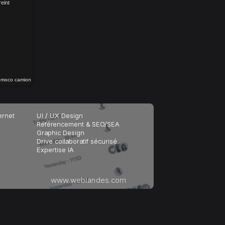
eint
o moco camion