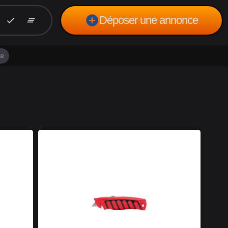
add_circle
Déposer une annonce
check
clear_all
te