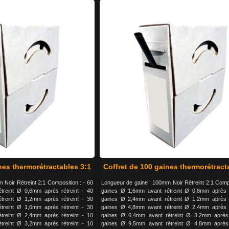
nes thermorétractables 3:1
Coffret de 100 gaines thermorétract
 Noir Rétreint 2:1 Composition : - 60
Longueur de gaine : 100mm Noir Rétreint 2:1 Compo
treint Ø 0,6mm après rétreint - 40
gaines Ø 1,6mm avant rétreint Ø 0,8mm après r
treint Ø 1,2mm après rétreint - 30
gaines Ø 2,4mm avant rétreint Ø 1,2mm après r
treint Ø 1,6mm après rétreint - 30
gaines Ø 4,8mm avant rétreint Ø 2,4mm après r
treint Ø 2,4mm après rétreint - 10
gaines Ø 6,4mm avant rétreint Ø 3,2mm après 
treint Ø 3,2mm après rétreint - 10
gaines Ø 9,5mm avant rétreint Ø 4,8mm après 