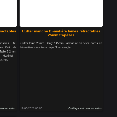
ractables
Cutter manche bi-matière lames rétractables
25mm trapèzes
hésives - 60
Cutter lame 25mm - long: 145mm - armature en acier. corps en
res Ratio de
bi-matière - fonction coupe filmm sangle...
aille 3.2mm,
Matériel :
e ROHS
o moco camion
12/05/2026 00:00
Outillage auto moco camion