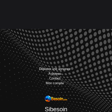
Déposer une annonce
A propos
Contact
Mon compte
Sibesoin