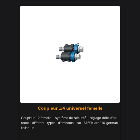
Coupleur 1/4 universel femelle
Coupleur 12 femelle - système de sécurité - réglage débit d'air -
recoit different types d'embouts iso 6150b-aro210-german-
italian-us