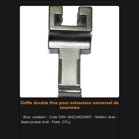
Griffe double fine pour extracteur universel de
courroies
- Bras: zweifach - Code EAN: 4042146224007 - Matière: Acier -
Statut produit: Actif - Poids: 270 g