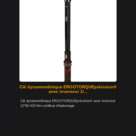
Clé dynamométrique ERGOTORQUEprécision®
avec inverseur 1/...
Clé dynamométrique ERGOTORQUEprécision® avec inverseur
12''80-420 Nm certificat d'étalonnage