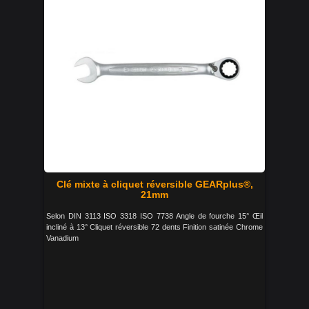
Clé mixte à cliquet réversible GEARplus®,
21mm
Selon DIN 3113 ISO 3318 ISO 7738 Angle de fourche 15° Œil
incliné à 13° Cliquet réversible 72 dents Finition satinée Chrome
Vanadium