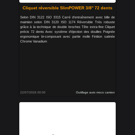
Cliquet réversible SlimPOWER 3/8'' 72 dents
Selon DIN 3122 ISO 3315 Carré d'entraînement avec bille de
maintien selon DIN 3120 ISO 1174 Réversible Très robuste
grâce à la technique de double broches Tête extra-fine Cliquet
précis 72 dents Avec système d'éjection des douilles Poignée
ergonomique bi-composant avec partie molle Finition satinée
Chrome Vanadium
22/07/2026 00:00
Outillage auto moco camion