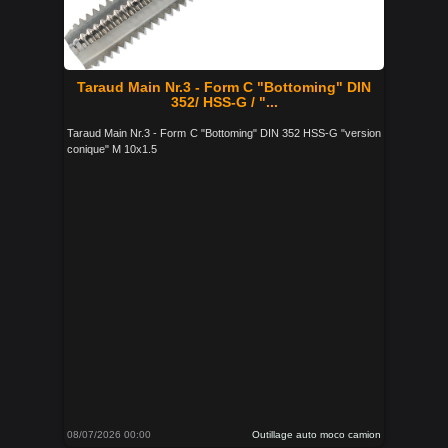
Taraud Main Nr.3 - Form C "Bottoming" DIN
352/ HSS-G / "...
Taraud Main Nr.3 - Form C "Bottoming" DIN 352 HSS-G "version
conique" M 10x1.5
08/07/2026 00:00
Outillage auto moco camion