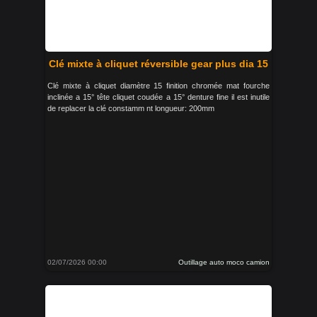
Clé mixte à cliquet réversible gear plus dia 15
Clé mixte à cliquet diamètre 15 finition chromée mat fourche
inclinée a 15° tête cliquet coudée a 15° denture fine il est inutile
de replacer la clé constamm nt longueur: 200mm
02/07/2026 00:00
Outillage auto moco camion