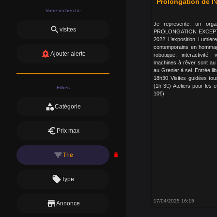
Prolongation de l
Votre recherche
Je represente: un or
search
visites
PROLONGATION EXCEPT
2022 L’exposition Lumièr
contemporains en hommage
add_alert
Ajouter alerte
robotique, interactivité,
machines à rêver sont au 
au Grenier à sel. Entrée l
18h30 Visites guidées to
(1h 3€) Ateliers pour les
Filtres
10€)
category
Catégorie
euro
Prix max
filter_list
Trie
delete
local_offer
Type
17/04/2025 16:15
store
Annonce