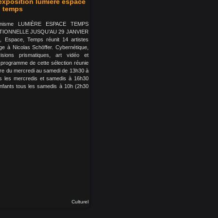
'exposition lumière espace
temps
ganisme LUMIÈRE ESPACE TEMPS
IONNELLE JUSQU’AU 29 JANVIER
e, Espace, Temps réunit 14 artistes
 à Nicolas Schöffer. Cybernétique,
 visions prismatiques, art vidéo et
programme de cette sélection réunie
ibre du mercredi au samedi de 13h30 à
us les mercredis et samedis à 16h30
 enfants tous les samedis à 10h (2h30
Culturel