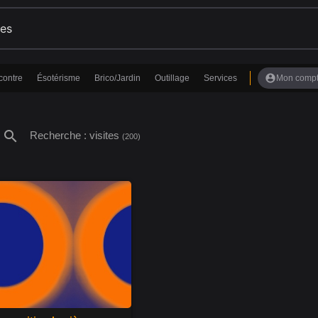
account_circle
contre
Ésotérisme
Brico/Jardin
Outillage
Services
Mon comp
search
Recherche : visites
(200)