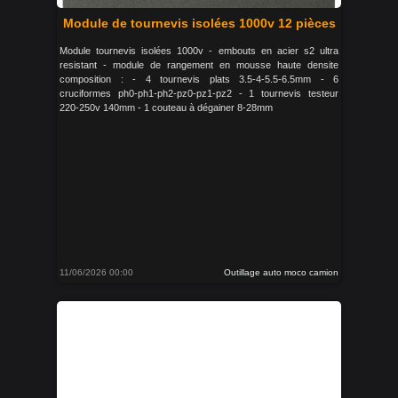
Module de tournevis isolées 1000v 12 pièces
Module tournevis isolées 1000v - embouts en acier s2 ultra
resistant - module de rangement en mousse haute densite
composition : - 4 tournevis plats 3.5-4-5.5-6.5mm - 6
cruciformes ph0-ph1-ph2-pz0-pz1-pz2 - 1 tournevis testeur
220-250v 140mm - 1 couteau à dégainer 8-28mm
11/06/2026 00:00
Outillage auto moco camion