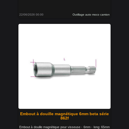
22/06/2026 00:00
Outillage auto moco camion
Embout à douille magnétique 6mm beta série
862f
Embout à douille magnétique pour visseuse - 6mm - long: 65mm