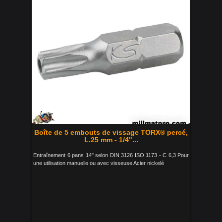
Boîte de 5 embouts de vissage TORX® percé,
L.25 mm - 1/4"...
Entraînement 6 pans 14" selon DIN 3126 ISO 1173 - C 6,3 Pour
une utilisation manuelle ou avec visseuse Acier nickelé