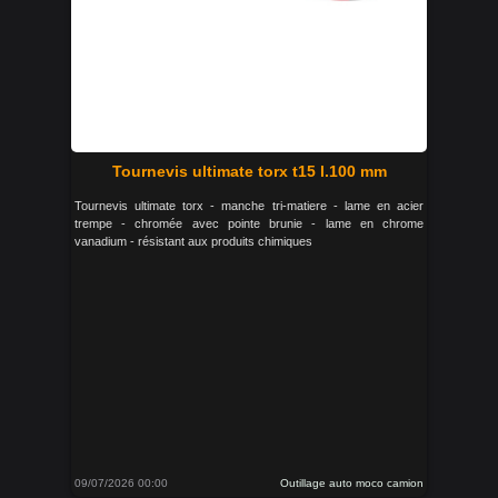
Tournevis ultimate torx t15 l.100 mm
Tournevis ultimate torx - manche tri-matiere - lame en acier
trempe - chromée avec pointe brunie - lame en chrome
vanadium - résistant aux produits chimiques
09/07/2026 00:00
Outillage auto moco camion