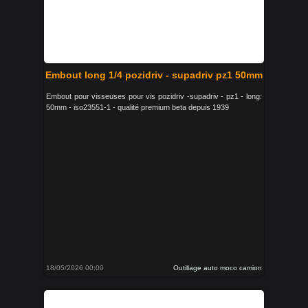
Embout long 1/4 pozidriv - supadriv pz1 50mm
Embout pour visseuses pour vis pozidriv -supadriv - pz1 - long:
50mm - iso23551-1 - qualité premium beta depuis 1939
18/05/2026 00:00
Outillage auto moco camion