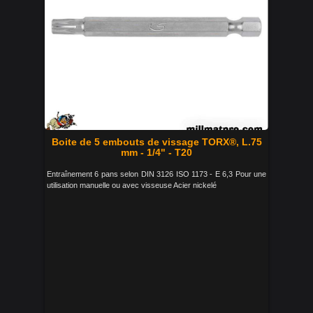
Boite de 5 embouts de vissage TORX®, L.75
mm - 1/4" - T20
Entraînement 6 pans selon DIN 3126 ISO 1173 - E 6,3 Pour une
utilisation manuelle ou avec visseuse Acier nickelé