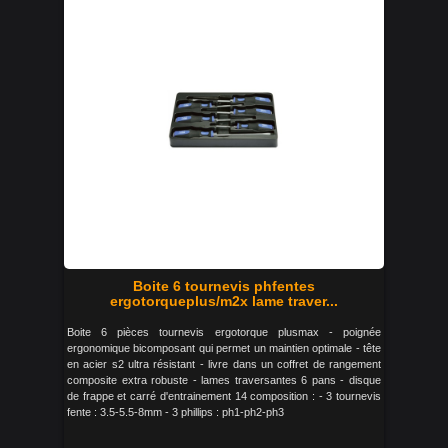
Boite 6 tournevis phfentes
ergotorqueplus/m2x lame traver...
Boite 6 pièces tournevis ergotorque plusmax - poignée
ergonomique bicomposant qui permet un maintien optimale - tête
en acier s2 ultra résistant - livre dans un coffret de rangement
composite extra robuste - lames traversantes 6 pans - disque
de frappe et carré d'entrainement 14 composition : - 3 tournevis
fente : 3.5-5.5-8mm - 3 phillips : ph1-ph2-ph3