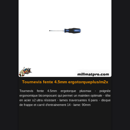
Tournevis fente 4.5mm ergotorqueplus/m2x
Tournevis fente 4.5mm ergotorque plusmax - poignée
ergonomique bicomposant qui permet un maintien optimale - tête
en acier s2 ultra résistant - lames traversantes 6 pans - disque
de frappe et carré d'entrainement 14 - lame: 90mm