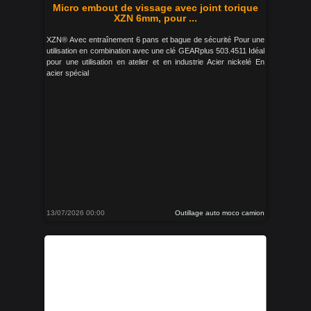
Micro embout de vissage avec joint torique
XZN 6mm, pour ...
XZN® Avec entraînement 6 pans et bague de sécurité Pour une
utilisation en combination avec une clé GEARplus 503.4511 Idéal
pour une utilisation en atelier et en industrie Acier nickelé En
acier spécial
13/07/2026 00:00
Outillage auto moco camion