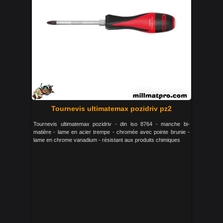
Tournevis ultimatemax pozidriv pz2
Tournevis ultimatemax pozidriv - din iso 8764 - manche bi-
matière - lame en acier trempe - chromée avec pointe brunie -
lame en chrome vanadium - résistant aux produits chimiques