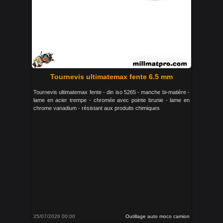
Tournevis ultimatemax fente 6.5 mm
Tournevis ultimatemax fente - din iso 5265 - manche bi-matière -
lame en acier trempe - chromée avec pointe brunie - lame en
chrome vanadium - résistant aux produits chimiques
25/07/2026 00:00
Outillage auto moco camion