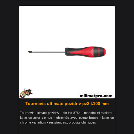
Tournevis ultimate pozidriv pz2 l.100 mm
Tournevis ultimate pozidriv - din iso 8764 - manche tri-matiere -
lame en acier trempe - chromée avec pointe brunie - lame en
chrome vanadium - résistant aux produits chimiques