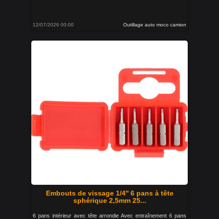
12/07/2026 00:00
Outillage auto moco camion
Embouts de vissage 1/4'' 6 pans à tête
sphérique 2,5mm 25...
6 pans intérieur avec tête arrondie Avec entraînement 6 pans