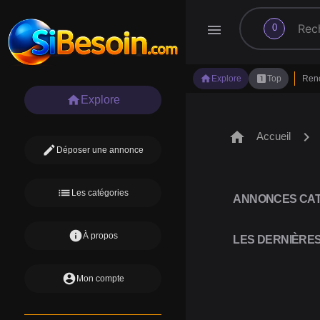
search
menu
0
home
looks_one
Explore
Top
Ren
home
Explore
home
chevron_right
Accueil
edit
Déposer une annonce
list
Les catégories
ANNONCES CAT
info
À propos
LES DERNIÈRE
account_circle
Mon compte