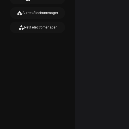
category
Autres électromenager
category
Petit électroménager