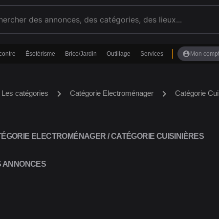
account_circle
contre
Ésotérisme
Brico/Jardin
Outillage
Services
Mon comp
chevron_right
chevron_right
Les catégories
Catégorie Electroménager
Catégorie Cui
ÉGORIE ELECTROMÉNAGER / CATÉGORIE CUISINIÈRES
S ANNONCES