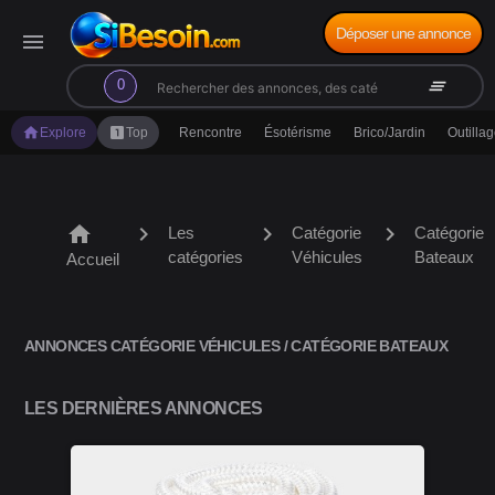
Déposer une annonce
menu
search
clear_all
0
home
looks_one
Explore
Top
Rencontre
Ésotérisme
Brico/Jardin
Outilla
home
chevron_right
chevron_right
chevron_right
Les
Catégorie
Catégorie
catégories
Véhicules
Bateaux
Accueil
ANNONCES CATÉGORIE VÉHICULES / CATÉGORIE BATEAUX
LES DERNIÈRES ANNONCES