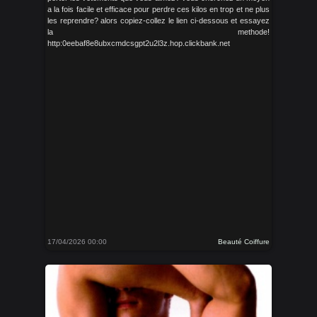
a la fois facile et efficace pour perdre ces kilos en trop et ne plus
les reprendre? alors copiez-collez le lien ci-dessous et essayez
la methode!
http:0eebaf8e8ubxcmdcsgpt2u2l3z.hop.clickbank.net
17/04/2026 00:00
Beauté Coiffure