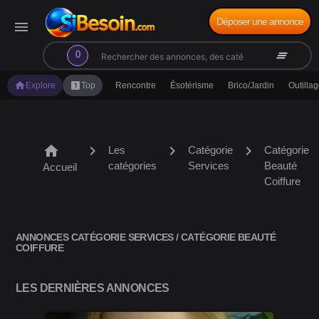
Déposer une annonce
menu
search
clear_all
0
home
looks_one
Explore
Top
Rencontre
Ésotérisme
Brico/Jardin
Outilla
home
chevron_right
chevron_right
chevron_right
Les
Catégorie
Catégorie
catégories
Services
Beauté
Accueil
Coiffure
ANNONCES CATÉGORIE SERVICES / CATÉGORIE BEAUTÉ
COIFFURE
LES DERNIÈRES ANNONCES