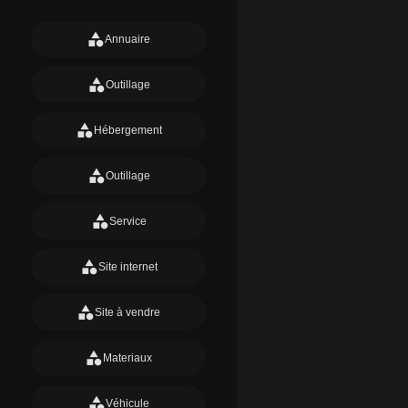
category
Annuaire
category
Outillage
category
Hébergement
category
Outillage
category
Service
category
Site internet
category
Site à vendre
category
Materiaux
category
Véhicule