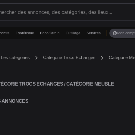
account_circle
contre
Ésotérisme
Brico/Jardin
Outillage
Services
Mon comp
chevron_right
chevron_right
Les catégories
Catégorie Trocs Echanges
Catégorie Me
ÉGORIE TROCS ECHANGES / CATÉGORIE MEUBLE
S ANNONCES