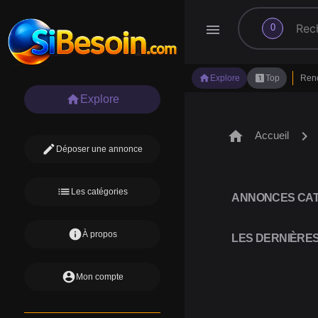
search
menu
0
home
looks_one
Explore
Top
Ren
home
Explore
home
chevron_right
Accueil
edit
Déposer une annonce
list
Les catégories
ANNONCES CAT
info
À propos
LES DERNIÈRE
account_circle
Mon compte