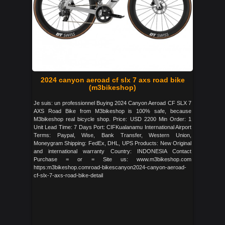
2024 canyon aeroad cf slx 7 axs road bike
(m3bikeshop)
Je suis: un professionnel Buying 2024 Canyon Aeroad CF SLX 7
AXS Road Bike from M3bikeshop is 100% safe, because
M3bikeshop real bicycle shop. Price: USD 2200 Min Order: 1
Unit Lead Time: 7 Days Port: CIFKualanamu International Airport
Terms: Paypal, Wise, Bank Transfer, Western Union,
Moneygram Shipping: FedEx, DHL, UPS Products: New Original
and international warranty Country: INDONESIA Contact
Purchase = or = Site us: www.m3bikeshop.com
https:m3bikeshop.comroad-bikescanyon2024-canyon-aeroad-
cf-slx-7-axs-road-bike-detail