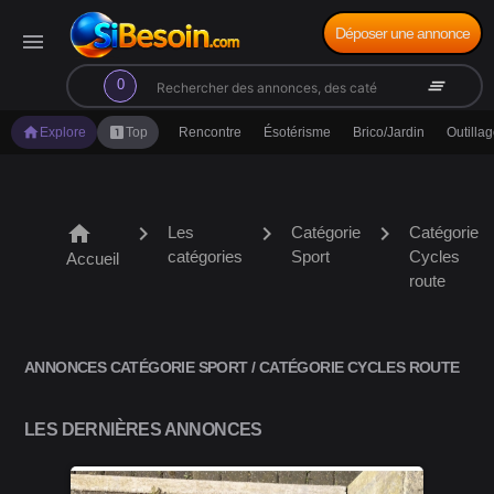
Déposer une annonce
menu
search
clear_all
0
home
looks_one
Explore
Top
Rencontre
Ésotérisme
Brico/Jardin
Outilla
home
chevron_right
chevron_right
chevron_right
Les
Catégorie
Catégorie
catégories
Sport
Cycles
Accueil
route
ANNONCES CATÉGORIE SPORT / CATÉGORIE CYCLES ROUTE
LES DERNIÈRES ANNONCES