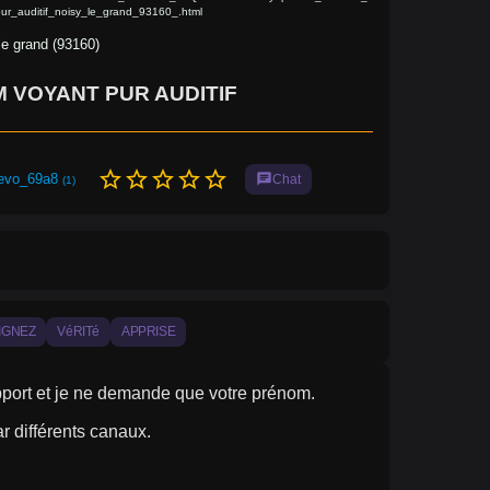
ur_auditif_noisy_le_grand_93160_.html
le grand (93160)
 VOYANT PUR AUDITIF
star_border
star_border
star_border
star_border
star_border
evo_69a8
chat
Chat
(1)
IGNEZ
VéRITé
APPRISE
upport et je ne demande que votre prénom.
ar différents canaux.