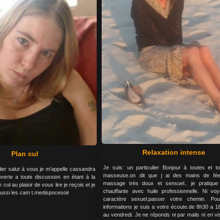
Relaxation intense
Plan cul
Je suis: un particulier Bonjour à toutes et to
lier salut à vous je m'appelle cassandra
masseuse.on dit que j ai des mains de fé
verte a toute discussion en étant à la
massage très doux et sensuel.. je pratique 
cul au plaisir de vous lire je reçois et je
chauffante avec huile professionnelle. Ni vo
aussi les cam t.medispocesoir
caractère sexuel.passer votre chemin. Po
informations je suis a votre écoute.de 8h30 a 1
au vendredi. Je ne réponds ni par mails ni en v