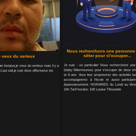
Nous recherchons une personne
sitter pour s\'occuper...
e veux du serieux
Je suis : un particulier Nous recherchons un
ier bonjour,je veux du serieux mais il y a
(baby-Sitternounou) pour s'occuper de deux en
i,qui sait,je suis doux affectueux etc
et 6 ans. Vous leur proposerez des activités lu
accompagnerez à l'école et aussi participer
épanouissement. HORAIRES: du Lundi au Vendr
16h Tarif horaire: 16€ Louise Tifounette