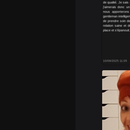
de qualité. Je sais
j'aimerais donc 
nous apporterons 
gentleman intelligen
de prendre soin de
relation saine et 
place et s’épanouit.
10/09/2025 11:05