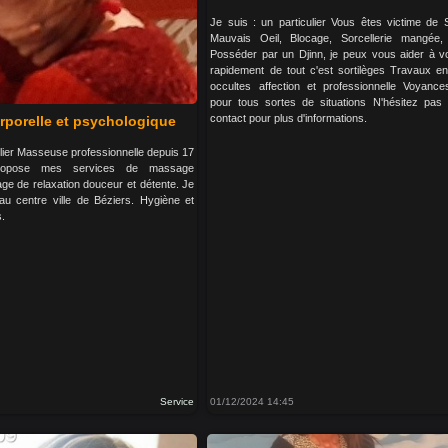
Je suis : un particulier Vous êtes victime de S
Mauvais Oeil, Blocage, Sorcellerie mangée,
Posséder par un Djinn, je peux vous aider à vo
rapidement de tout c'est sortilèges Travaux e
occultes affection et professionnelle Voyance
pour tous sortes de situations N'hésitez pas
contact pour plus d'informations.
rporelle et psychologique
ulier Masseuse professionnelle depuis 17
ropose mes services de massage
age de relaxation douceur et détente. Je
au centre ville de Béziers. Hygiène et
s.
Service
01/12/2024 14:45