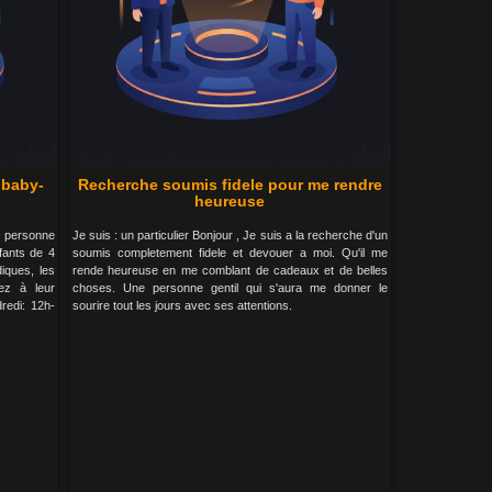
 baby-
Recherche soumis fidele pour me rendre
heureuse
e personne
Je suis : un particulier Bonjour , Je suis a la recherche d'un
fants de 4
soumis completement fidele et devouer a moi. Qu'il me
diques, les
rende heureuse en me comblant de cadeaux et de belles
ez à leur
choses. Une personne gentil qui s'aura me donner le
edi: 12h-
sourire tout les jours avec ses attentions.