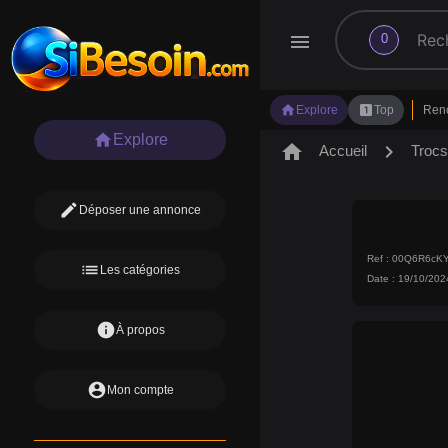
search
menu
0
home
looks_one
Explore
Top
Ren
home
Explore
home
chevron_right
Accueil
Troc
edit
Déposer une annonce
Ref : 00Q6R6c
list
Les catégories
Date : 19/10/202
info
À propos
account_circle
Mon compte