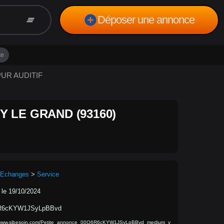
add_circle
Déposer une annonce
clear_all
te
PUR AUDITIF
Y LE GRAND (93160)
 Echanges
>
Service
 le 19/10/2024
R6cKYW1JSyLpBBvd
//www.sibesoin.com/Petite_annonce_00Q6R6cKYW1JSyLpBBvd_medium_v