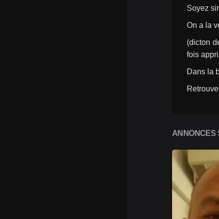
Soyez sin
On a la v
(dicton d
fois appr
Dans la b
Retrouve
ANNONCES S