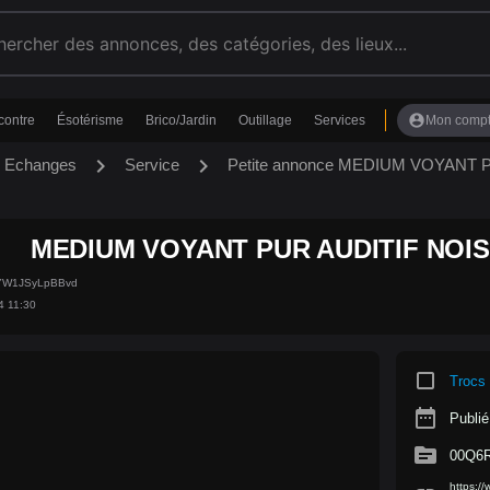
account_circle
contre
Ésotérisme
Brico/Jardin
Outillage
Services
Mon comp
chevron_right
chevron_right
s Echanges
Service
Petite annonce MEDIUM VOYANT 
MEDIUM VOYANT PUR AUDITIF NOIS
KYW1JSyLpBBvd
4 11:30
crop_square
Trocs
date_range
Publié
source
00Q6
https: