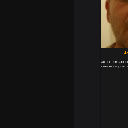
J
Je suis: un particul
que des coquines ic