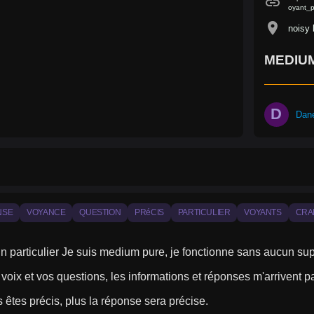
link
oyant_p
location_on
noisy 
MEDIUM
D
Dan
NSE
VOYANCE
QUESTION
PRéCIS
PARTICULIER
VOYANTS
CRA
un particulier Je suis medium pure, je fonctionne sans aucun s
 voix et vos questions, les informations et réponses m'arrivent p
 êtes précis, plus la réponse sera précise.