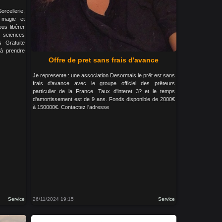
orcellerie,
 magie et
us libérer
n sciences
s Gratuite
 à prendre
Offre de pret sans frais d'avance
Je represente : une association Desormais le prêt est sans
frais d'avance avec le groupe officiel des prêteurs
particulier de la France. Taux d'interet 3? et le temps
d'amortissement est de 9 ans. Fonds disponible de 2000€
à 150000€. Contactez l'adresse
Service
26/11/2024 19:15
Service