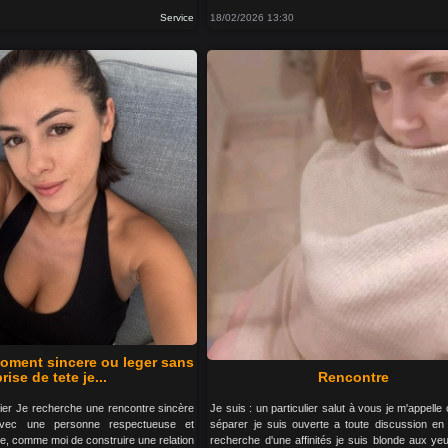
Service
18/02/2026 13:30
moment sincere ou leger sans
prise de tete je...
Rencontre
ulier Je recherche une rencontre sincère
Je suis : un particulier salut à vous je m'appell
 avec une personne respectueuse et
séparer je suis ouverte a toute discussion en 
vie, comme moi de construire une relation
recherche d'une affinités je suis blonde aux ye