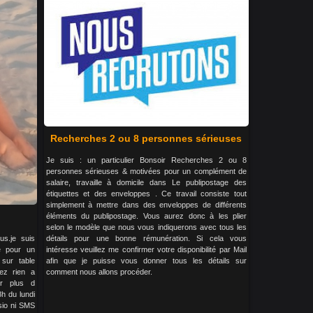
Recherches 2 ou 8 personnes sérieuses
Je suis : un particulier Bonsoir Recherches 2 ou 8
personnes sérieuses & motivées pour un complément de
salaire, travaille à domicile dans Le publipostage des
étiquettes et des enveloppes . Ce travail consiste tout
simplement à mettre dans des enveloppes de différents
éléments du publipostage. Vous aurez donc à les plier
selon le modèle que nous vous indiquerons avec tous les
us.je suis
détails pour une bonne rémunération. Si cela vous
e pour un
intéresse veuillez me confirmer votre disponibilité par Mail
sur table
afin que je puisse vous donner tous les détails sur
yez rien a
comment nous allons procéder.
ur plus d
8h du lundi
isio ni SMS