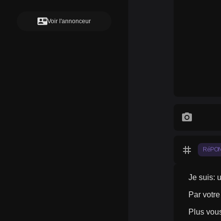
contact_mail
Voir l'annonceur
photo_camera
tag
RéPO
Je suis: 
Par votre
Plus vous