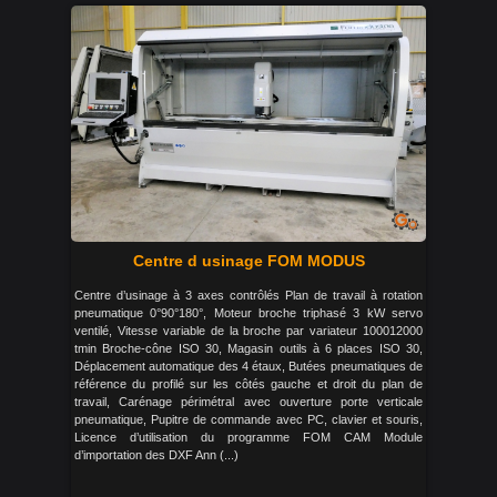
Centre d usinage FOM MODUS
Centre d’usinage à 3 axes contrôlés Plan de travail à rotation
pneumatique 0°90°180°, Moteur broche triphasé 3 kW servo
ventilé, Vitesse variable de la broche par variateur 100012000
tmin Broche-cône ISO 30, Magasin outils à 6 places ISO 30,
Déplacement automatique des 4 étaux, Butées pneumatiques de
référence du profilé sur les côtés gauche et droit du plan de
travail, Carénage périmétral avec ouverture porte verticale
pneumatique, Pupitre de commande avec PC, clavier et souris,
Licence d’utilisation du programme FOM CAM Module
d’importation des DXF Ann (...)