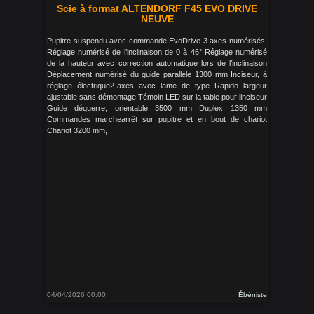
Scie à format ALTENDORF F45 EVO DRIVE
NEUVE
Pupitre suspendu avec commande EvoDrive 3 axes numérisés:
Réglage numérisé de l’inclinaison de 0 à 46° Réglage numérisé
de la hauteur avec correction automatique lors de l’inclinaison
Déplacement numérisé du guide parallèle 1300 mm Inciseur, à
réglage électrique2-axes avec lame de type Rapido largeur
ajustable sans démontage Témoin LED sur la table pour linciseur
Guide déquerre, orientable 3500 mm Duplex 1350 mm
Commandes marchearrêt sur pupitre et en bout de chariot
Chariot 3200 mm,
04/04/2026 00:00
Ébéniste