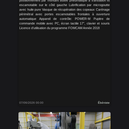
positionnement par montant Butée pneumatique à translation et
escamotable sur le côté gauche Lubrification par microgoutte
avec huile pure Vasque de récupération des copeaux Carénage
périmétral avec portes escamotables frontales à ouverture
automatique Appareil de contrôle: POWER-M Pupitre de
commande mobile avec PC, écran tactile 17”, clavier et souris
Licence d’utilisation du programme FOMCAM Année 2018
07/06/2026 00:00
Ébéniste