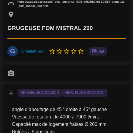
https://www.sibesoin.com/Petite_annonce_03iBIe0ICHh9kp6S05BJ_grugeuse
link
_fom_mistral_200.html
location_on
GRUGEUSE FOM MISTRAL 200
G
star_border
star_border
star_border
star_border
star_border
Giroudon
chat
Chat
(90)
photo_camera
tag
GRUGEUSE OCCASION
ABOUTEUSE OCCASION
angle d’aboutage de 45 ° droite à 45° gauche
Vitesse de rotation: de 4000 à 7000 t/min,
Capacité max de logement fraises Ø 200 mm,
Butées à 9 positions