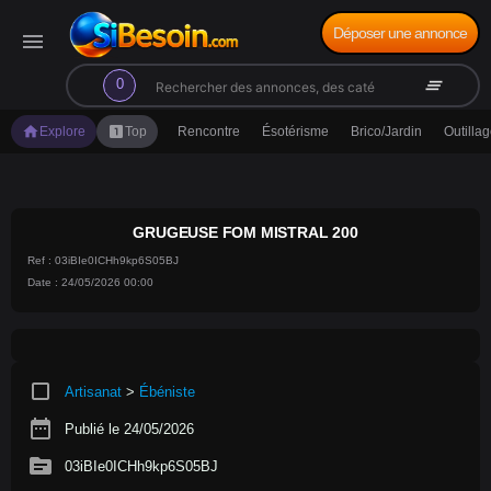
Déposer une annonce
menu
search
clear_all
0
home
looks_one
Explore
Top
Rencontre
Ésotérisme
Brico/Jardin
Outilla
GRUGEUSE FOM MISTRAL 200
Ref : 03iBIe0ICHh9kp6S05BJ
Date : 24/05/2026 00:00
crop_square
Artisanat
>
Ébéniste
date_range
Publié le 24/05/2026
source
03iBIe0ICHh9kp6S05BJ