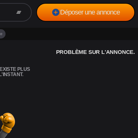
add_circle
Déposer une annonce
clear_all
te
PROBLÈME SUR L'ANNONCE.
EXISTE PLUS
'INSTANT.