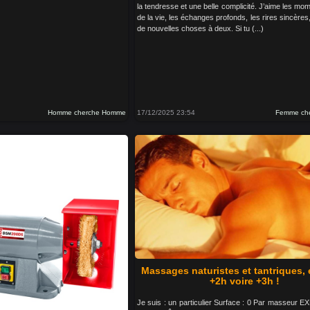
la tendresse et une belle complicité. J’aime les mo
de la vie, les échanges profonds, les rires sincères
de nouvelles choses à deux. Si tu (...)
Homme cherche Homme
17/12/2025 23:54
Femme ch
Massages naturistes et tantriques, 
+2h voire +3h !
Je suis : un particulier Surface : 0 Par masseur