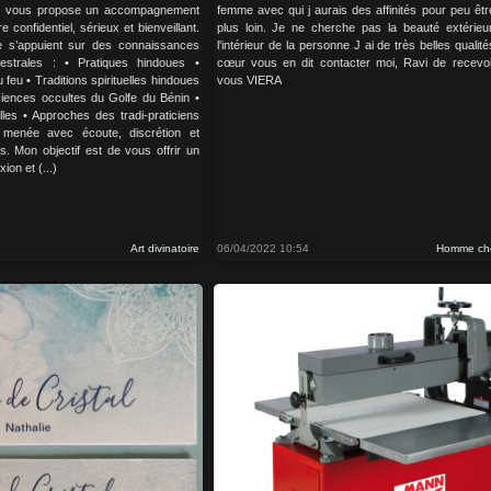
s vous propose un accompagnement
femme avec qui j aurais des affinités pour peu être
confidentiel, sérieux et bienveillant.
plus loin. Je ne cherche pas la beauté extérieu
e s’appuient sur des connaissances
l'intérieur de la personne J ai de très belles qualités
cestrales : • Pratiques hindoues •
cœur vous en dit contacter moi, Ravi de recevo
 feu • Traditions spirituelles hindoues
vous VIERA
Sciences occultes du Golfe du Bénin •
lles • Approches des tradi-praticiens
 menée avec écoute, discrétion et
s. Mon objectif est de vous offrir un
ion et (...)
Art divinatoire
06/04/2022 10:54
Homme ch