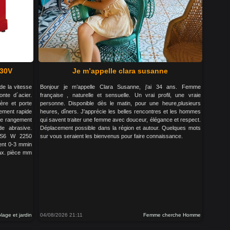
230V
Je m’appelle clara susanne
de la vitesse
Bonjour je m’appelle Clara Susanne, j'ai 34 ans. Femme
onte d´acier.
française , naturelle et sensuelle. Un vrai profil, une vraie
ère et porte
personne. Disponible dès le matin, pour une heure,plusieurs
ement rapide
heures, dîners. J'apprécie les belles rencontres et les hommes
de rangement
qui savent traiter une femme avec douceur, élégance et respect.
de abrasive.
Déplacement possible dans la région et autour. Quelques mots
 S6 W 2250
sur vous seraient les bienvenus pour faire connaissance.
ent 0-3 mmin
ax. pièce mm
olage et jardin
04/08/2026 21:11
Femme cherche Homme