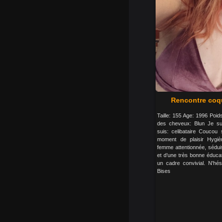
Rencontre coqu
Taille: 155 Age: 1996 Poi
des cheveux: Blun Je su
suis: celibataire Coucou 
moment de plaisir Hygiè
femme attentionnée, sédu
et d’une très bonne éduca
un cadre convivial. N'hé
Bises