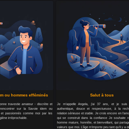
dem ou hommes efféminés
Salut à tous
nne travestie amateur - discrète et
Je m’appelle Angela, j’ai 37 ans, et je sui
rencontrer sur la Savoie idem ou
authentique, douce et respectueuse, à la rec
 et passionnés comme moi par les
relation sérieuse et stable. Je crois encore en l’amo
giène irréprochable.
qui se construit dans la confiance Je souhaite r
homme mature, honnête, et bienveillant, qui part
valeurs que moi. L’âge m’importe peu tant qu’il y a 