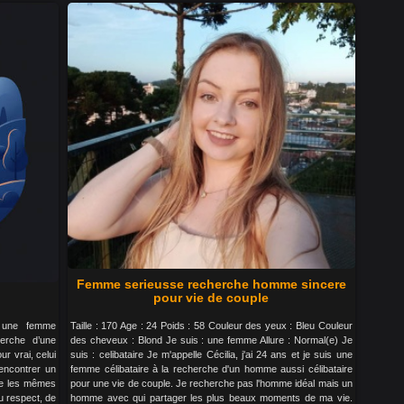
Femme serieusse recherche homme sincere
pour vie de couple
s une femme
Taille : 170 Age : 24 Poids : 58 Couleur des yeux : Bleu Couleur
herche d’une
des cheveux : Blond Je suis : une femme Allure : Normal(e) Je
ur vrai, celui
suis : celibataire Je m'appelle Cécilia, j'ai 24 ans et je suis une
encontrer un
femme célibataire à la recherche d'un homme aussi célibataire
age les mêmes
pour une vie de couple. Je recherche pas l'homme idéal mais un
du respect, de
homme avec qui partager les plus beaux moments de ma vie.