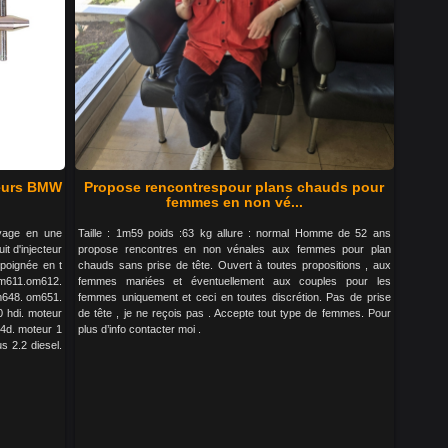
teurs BMW
Propose rencontrespour plans chauds pour
femmes en non vé...
oyage en une
Taille : 1m59 poids :63 kg allure : normal Homme de 52 ans
it d'injecteur
propose rencontres en non vénales aux femmes pour plan
poignée en t
chauds sans prise de tête. Ouvert à toutes propositions , aux
 om611.om612.
femmes mariées et éventuellement aux couples pour les
648. om651.
femmes uniquement et ceci en toutes discrétion. Pas de prise
0 hdi. moteur
de tête , je ne reçois pas . Accepte tout type de femmes. Pour
-4d. moteur 1
plus d’info contacter moi .
s 2.2 diesel.