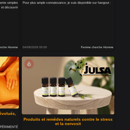
ments simples
Pour plus ample connaissance, je suis disponible sur hangout :
, et découvrir
erche Homme
04/08/2026 00:00
Femme cherche Homme
local_fire_department
évolués,
Produits et remèdes naturels contre le stress
et la nervosit
 EXPÉRIMENTÉ