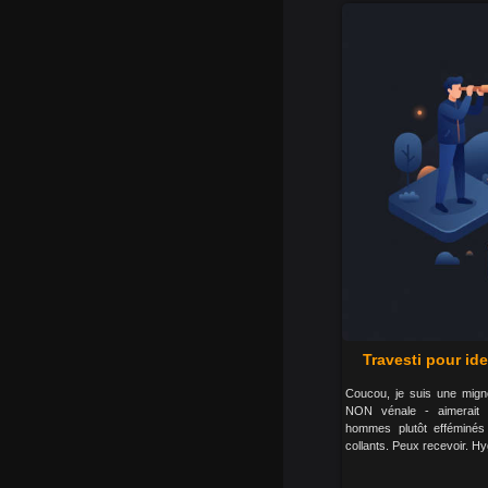
Travesti pour i
Coucou, je suis une migno
NON vénale - aimerait 
hommes plutôt efféminés
collants. Peux recevoir. Hy