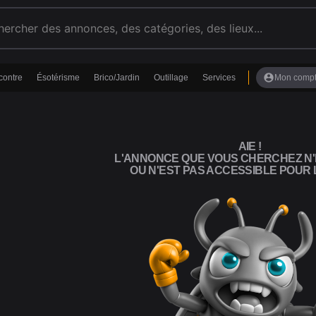
account_circle
contre
Ésotérisme
Brico/Jardin
Outillage
Services
Mon comp
AIE !
L'ANNONCE QUE VOUS CHERCHEZ N'
OU N'EST PAS ACCESSIBLE POUR L