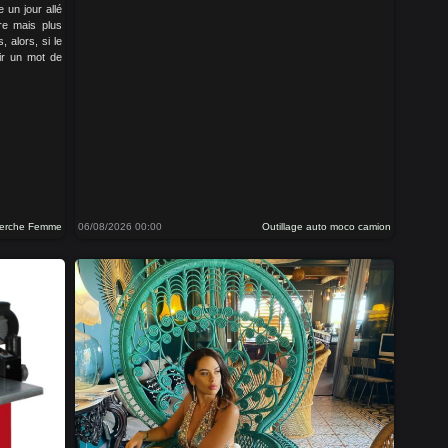
 un jour allé
re mais plus
, alors, si le
ir un mot de
erche Femme
06/08/2026 00:00
Outillage auto moco camion