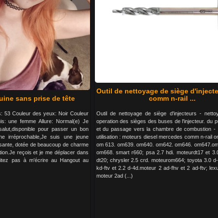
Outil de nettoyage de siège d'injec
ine sans prise de tête
comm n-rail ...
ds: 53 Couleur des yeux: Noir Couleur
Outil de nettoyage de siège d'injecteurs - nett
is: une femme Allure: Normal(e) Je
operation des sièges des buses de l'injecteur. du pu
salut,disponible pour passer un bon
et du passage vers la chambre de combustion - 
ne irréprochable,Je suis une jeune
utilisation : moteurs diesel mercedes comm n-rail
isante, dotée de beaucoup de charme
om 613. om639. om640. om642. om646. om647.om
tion.Je reçois et je me déplacer dans
om668. smart r660; psa 2.7 hdi. moteurdt17 et 3.
sitez pas à m'écrire au Hangout au
dt20; chrysler 2.5 crd. moteurom664; toyota 3.0 d
kd-ftv et 2.2 d-4d.moteur 2 ad-fhv et 2 ad-ftv; lexu
moteur 2ad (...)