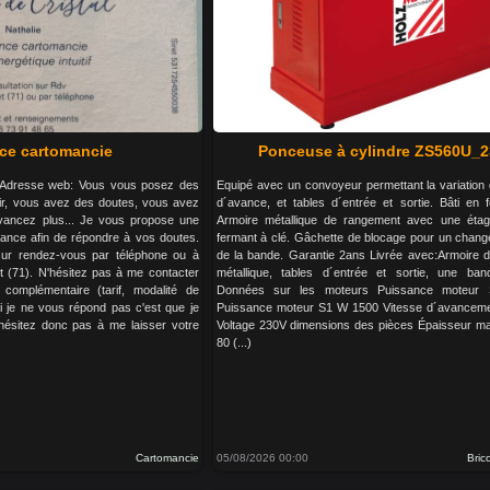
ce cartomancie
Ponceuse à cylindre ZS560U_
l Adresse web: Vous vous posez des
Equipé avec un convoyeur permettant la variation 
ir, vous avez des doutes, vous avez
d´avance, et tables d´entrée et sortie. Bâti en f
avancez plus... Je vous propose une
Armoire métallique de rangement avec une étag
llance afin de répondre à vos doutes.
fermant à clé. Gâchette de blocage pour un chang
sur rendez-vous par téléphone ou à
de la bande. Garantie 2ans Livrée avec:Armoire 
t (71). N'hésitez pas à me contacter
métallique, tables d´entrée et sortie, une ban
complémentaire (tarif, modalité de
Données sur les moteurs Puissance moteur
(si je ne vous répond pas c'est que je
Puissance moteur S1 W 1500 Vitesse d´avancem
'hésitez donc pas à me laisser votre
Voltage 230V dimensions des pièces Épaisseur m
80 (...)
Cartomancie
05/08/2026 00:00
Bric