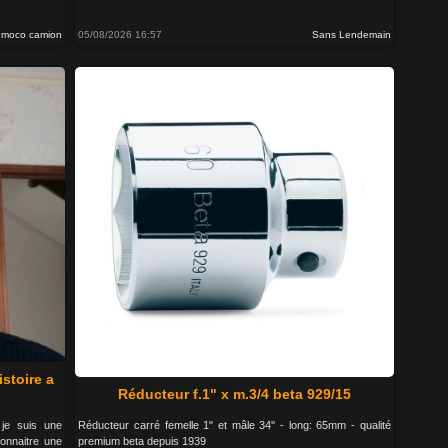
o moco camion
05/08/2026 16:57
Sans Lendemain
istoire a
Réducteur f.1" x m.3/4 beta 929/15
je suis une
Réducteur carré femelle 1" et mâle 34'' - long: 65mm - qualité
connaitre une
premium beta depuis 1939