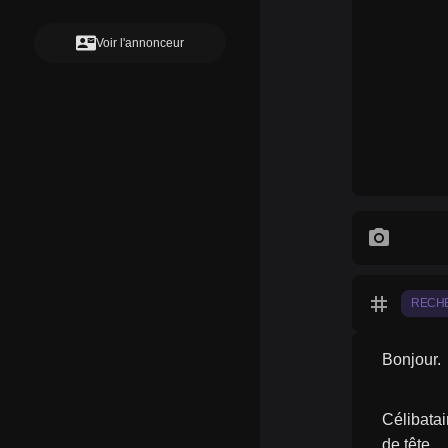
contact_mail
Voir l'annonceur
photo_camera
tag
RECH
Bonjour.
Célibata
de tête.