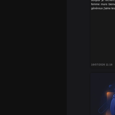
bonjour je reche
femme mure bienv
gènèreux j'aime le
16/07/2026 11:16