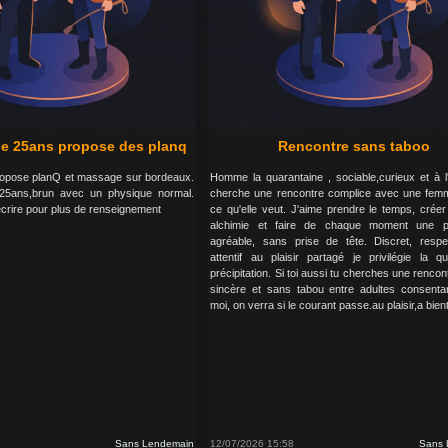
e 25ans propose des planq
Rencontre sans taboo
propose planQ et massage sur bordeaux.
Homme la quarantaine , sociable,curieux et à l'
 25ans,brun avec un physique normal.
cherche une rencontre complice avec une femm
ecrire pour plus de renseignement
ce qu'elle veut. J'aime prendre le temps, créer
alchimie et faire de chaque moment une p
agréable, sans prise de tête. Discret, resp
attentif au plaisir partagé je privilégie la qu
précipitation. Si toi aussi tu cherches une rencon
sincère et sans tabou entre adultes consentan
moi, on verra si le courant passe.au plaisir,a bient
Sans Lendemain
12/07/2026 15:58
Sans 