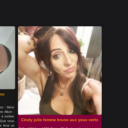
 ou
ux : bleus
e Allure :
l à tomber
Cindy jolie femme brune aux yeux verts
. Que vous
e ferai un