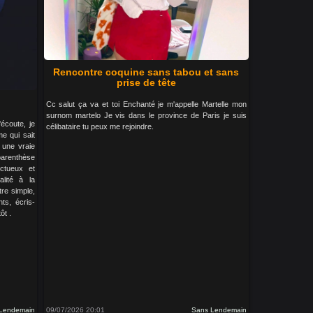
Rencontre coquine sans tabou et sans
prise de tête
Cc salut ça va et toi Enchanté je m'appelle Martelle mon
surnom martelo Je vis dans le province de Paris je suis
écoute, je
célibataire tu peux me rejoindre.
e qui sait
 une vraie
arenthèse
ectueux et
alité à la
tre simple,
ts, écris-
ôt .
Lendemain
09/07/2026 20:01
Sans Lendemain