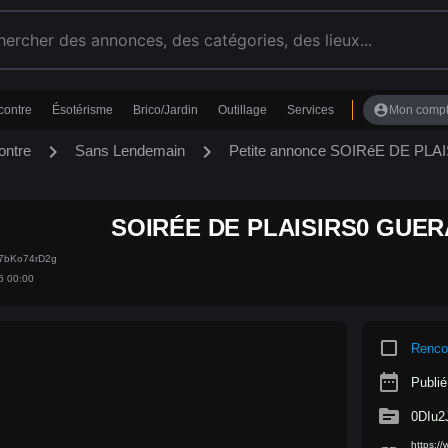
account_circle
contre
Ésotérisme
Brico/Jardin
Outillage
Services
Mon comp
chevron_right
chevron_right
ontre
Sans Lendemain
Petite annonce SOIRéE DE PLA
SOIRÉE DE PLAISIRS0 GUER
i7bKo74rD2g
6 00:00
crop_square
Renco
date_range
Publié 
source
0DIu2
https:/