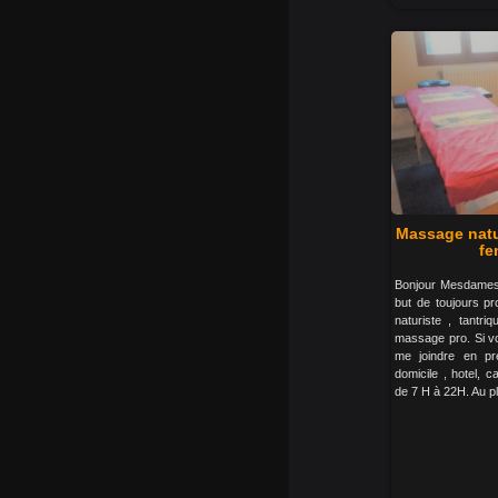
Massage natur
fe
Bonjour Mesdames
but de toujours p
naturiste , tantr
massage pro. Si v
me joindre en p
domicile , hotel, 
de 7 H à 22H. Au pl