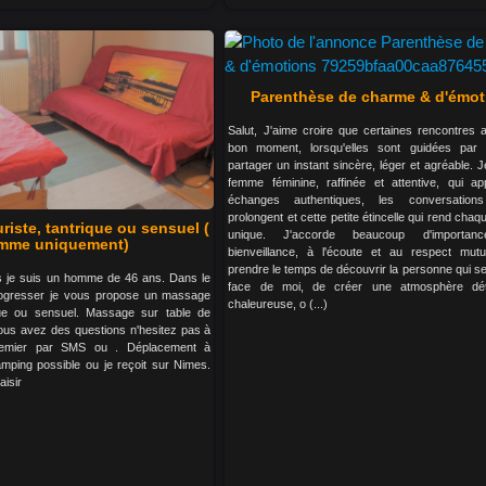
Parenthèse de charme & d'émot
Salut, J'aime croire que certaines rencontres a
bon moment, lorsqu'elles sont guidées par l
partager un instant sincère, léger et agréable. 
femme féminine, raffinée et attentive, qui ap
échanges authentiques, les conversatio
prolongent et cette petite étincelle qui rend ch
iste, tantrique ou sensuel (
unique. J'accorde beaucoup d'importa
mme uniquement)
bienveillance, à l'écoute et au respect mutu
prendre le temps de découvrir la personne qui s
 je suis un homme de 46 ans. Dans le
face de moi, de créer une atmosphère dé
rogresser je vous propose un massage
chaleureuse, o (...)
ique ou sensuel. Massage sur table de
ous avez des questions n'hesitez pas à
remier par SMS ou . Déplacement à
camping possible ou je reçoit sur Nimes.
aisir