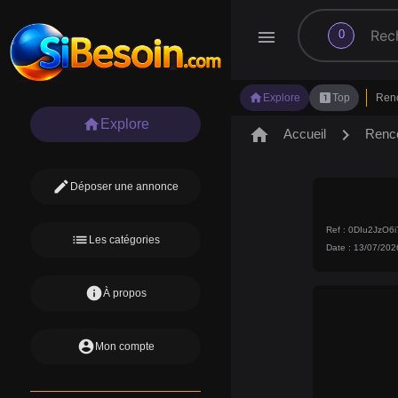
search
menu
0
home
looks_one
Explore
Top
Ren
home
Explore
home
chevron_right
Accueil
Renc
edit
Déposer une annonce
Ref : 0DIu2JzO6
list
Les catégories
Date : 13/07/202
info
À propos
account_circle
Mon compte