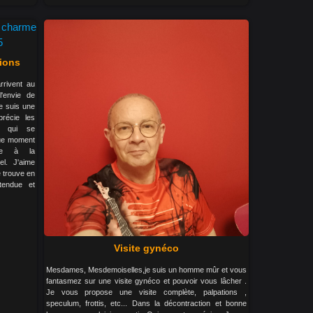
ions
rrivent au
'envie de
Je suis une
précie les
ns qui se
aque moment
nce à la
el. J'aime
e trouve en
tendue et
Visite gynéco
Mesdames, Mesdemoiselles,je suis un homme mûr et vous
fantasmez sur une visite gynéco et pouvoir vous lâcher .
Je vous propose une visite complète, palpations ,
speculum, frottis, etc... Dans la décontraction et bonne