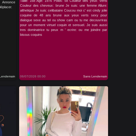
Taille: 168 Age: 1976 Poids: 58 Couleur des yeux: verts
. Annonce
Couleur des cheveux: brune Je suis: une femme Allure:
déplacer.
althetique Je suis: celibataire Coucou moi c' est cindy jolie
coquine de 48 ans brune aux yeux verts sexy pour
dialogue sexe au tel ou show cam ou tu me decouvriras
pour un moment virtuel coquin et sensuel. Je suis aussi
tres dominatrice tu peux m ' ecrire: ou me joindre par
bisous coquins
Lendemain
06/07/2026 00:00
Sans Lendemain