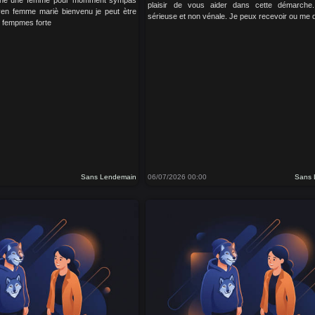
rche une femme pour momment sympas
plaisir de vous aider dans cette démarche
en femme mariè bienvenu je peut ètre
sérieuse et non vénale. Je peux recevoir ou me 
s fempmes forte
Sans Lendemain
06/07/2026 00:00
Sans 