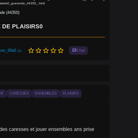
aisirs0_guerande_44350_.html
de (44350)
 DE PLAISIRS0
star_border
star_border
star_border
star_border
star_border
xev_69a5
chat
Chat
(2)
ER
CARESSES
ENSEMBLES
PLAISIRS
es caresses et jouer ensembles ans prise 