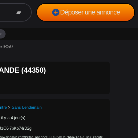
add_circle
Déposer une annonce
clear_all
te
ISIRS0
ANDE (44350)
ntre
>
Sans Lendemain
il y a 4 jour(s)
JzO6i7bKo74rD2g
/www.sibesoin.com/Petite_annonce_0DIu2JzO6i7bKo74rD2g_soir_eacute_