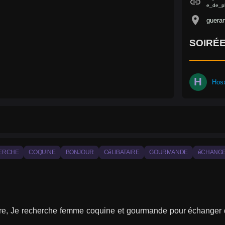
link
e_de_pl
location_on
gueran
SOIRÉE
H
Hos
ERCHE
COQUINE
BONJOUR
CéLIBATAIRE
GOURMANDE
éCHANG
ire, Je recherche femme coquine et gourmande pour échanger d